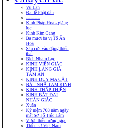
Vu Lan
Đại lễ Phật đản
----------
Kinh Pháp Hoa - giảng
lục
Kinh Kim Cang
Ba mươi ba vị Tổ Ấn
Hoa
Sáu cửa vào động thiếu
thất
Bích Nham Lục
KINH VIÊN GIÁC
KINH LĂNG GIÀ
TÂM ẤN
KINH DUY MA CẬT
BÁT NHÃ TÂM KINH
KINH THẬP THIỆN
KINH BÁT ĐẠI
NHÂN GIÁC
Xuân
Kỷ niệm 708 năm ngày
mất Sơ Tổ Trúc Lâm
Vườn thiền rừng ngọc
Thiền sư Việt Nam