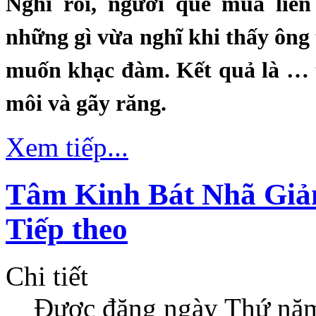
Nghĩ rồi, người quê mùa liền
những gì vừa nghĩ khi thấy ông 
muốn khạc đàm. Kết quả là … 
môi và gãy răng.
Xem tiếp...
Tâm Kinh Bát Nhã Giản
Tiếp theo
Chi tiết
Được đăng ngày
Thứ năm