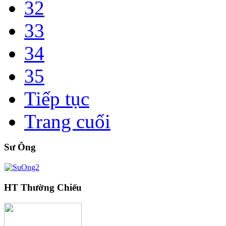
32
33
34
35
Tiếp tục
Trang cuối
Sư Ông
HT Thường Chiếu