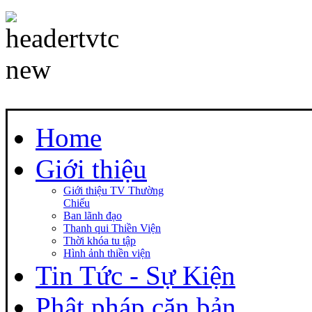
Home
Giới thiệu
Giới thiệu TV Thường
Chiếu
Ban lãnh đạo
Thanh qui Thiền Viện
Thời khóa tu tập
Hình ảnh thiền viện
Tin Tức - Sự Kiện
Phật pháp căn bản