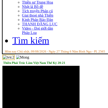
Thiền sư Trung Hoa
Nhặt lá Bồ đề
Tích truyện Pháp cú
Giai thoại nhà Thiền
Kinh Pháp Bảo Đàn
THANH ĐĂNG LỤC
Video - Đại giới dàn
Pháp Loa
Tìm kiếm
Hôm nay Chủ nhật, 09/08/2026 - Ngày 27 Tháng 6 Năm Bính Ngọ - PL 2565
Thiền Phái Trúc Lâm Việt Nam Thế Kỷ 20-21