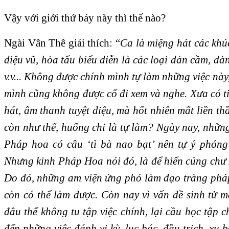
Vậy với giới thứ bảy này thì thế nào?
Ngài Vân Thê giải thích: “
Ca là miệng hát các khú
điệu vũ, hòa tấu biểu diễn là các loại đàn cầm, đàn
v.v... Không được chính mình tự làm những việc này
mình cũng không được cố đi xem và nghe. Xưa có t
hát, âm thanh tuyệt diệu, mà hốt nhiên mất liền th
còn như thế, huống chi là tự làm? Ngày nay, nhữn
Pháp hoa có câu ‘tì bà nao bạt’ nên tự ý phón
Nhưng kinh Pháp Hoa nói đó, là để hiến cúng chư 
Do đó, những am viện ứng phó làm đạo tràng pháp
còn có thể làm được. Còn nay vì vấn đề sinh tử mà
đâu thể không tu tập việc chính, lại cầu học tập 
đến những việc đánh vi kỳ, lục bác, đầu trịch, xu 