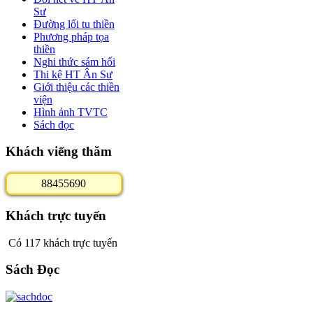
Sư
Đường lối tu thiền
Phương pháp tọa
thiền
Nghi thức sám hối
Thi kệ HT Ân Sư
Giới thiệu các thiền
viện
Hình ảnh TVTC
Sách đọc
Khách viếng thăm
8
8
4
5
5
6
9
0
Khách trực tuyến
Có 117 khách trực tuyến
Sách Đọc