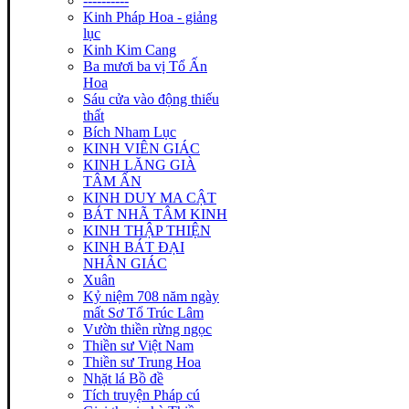
----------
Kinh Pháp Hoa - giảng
lục
Kinh Kim Cang
Ba mươi ba vị Tổ Ấn
Hoa
Sáu cửa vào động thiếu
thất
Bích Nham Lục
KINH VIÊN GIÁC
KINH LĂNG GIÀ
TÂM ẤN
KINH DUY MA CẬT
BÁT NHÃ TÂM KINH
KINH THẬP THIỆN
KINH BÁT ĐẠI
NHÂN GIÁC
Xuân
Kỷ niệm 708 năm ngày
mất Sơ Tổ Trúc Lâm
Vườn thiền rừng ngọc
Thiền sư Việt Nam
Thiền sư Trung Hoa
Nhặt lá Bồ đề
Tích truyện Pháp cú