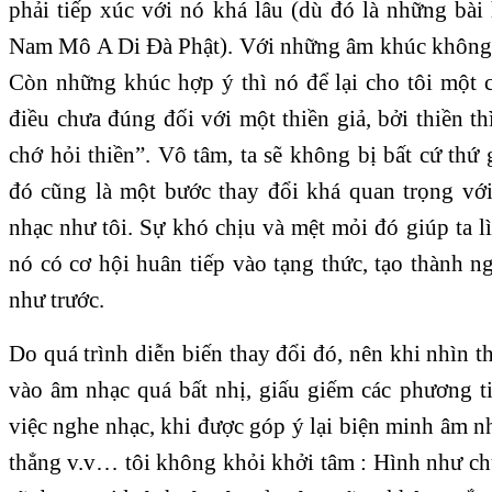
phải tiếp xúc với nó khá lâu (dù đó là những bài
Nam Mô A Di Đà Phật). Với những âm khúc không 
Còn những khúc hợp ý thì nó để lại cho tôi một 
điều chưa đúng đối với một thiền giả, bởi thiền t
chớ hỏi thiền”. Vô tâm, ta sẽ không bị bất cứ thứ 
đó cũng là một bước thay đổi khá quan trọng v
nhạc như tôi. Sự khó chịu và mệt mỏi đó giúp ta 
nó có cơ hội huân tiếp vào tạng thức, tạo thành 
như trước.
Do quá trình diễn biến thay đổi đó, nên khi nhìn th
vào âm nhạc quá bất nhị, giấu giếm các phương t
việc nghe nhạc, khi được góp ý lại biện minh âm nh
thẳng v.v… tôi không khỏi khởi tâm : Hình như c