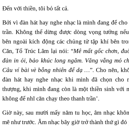
Đến với thiền, tôi bỏ tất cả.
Bởi vì đàn hát hay nghe nhạc là mình đang để cho
trần. Không thể dừng được dòng vọng tưởng nế
bên ngoài kích động các chủng tử tập khí bên t
Căn, Tổ Trúc Lâm lại nói: “
Mê mất gốc chơn, đuổ
đàn in ỏi, bảo khúc long ngâm. Văng vẵng mỏ ch
Câu ví bài vè bỗng nhiên để dạ …
”. Cho nên, kh
đàn hát hay nghe nhạc khi mình đã chọn cho
thượng, khi mình đang còn là một thiền sinh với m
không để nhĩ căn chạy theo thanh trần’.
Giờ này, sau mười mấy năm tu học, âm nhạc khôn
mê như trước. Âm nhạc bây giờ trở thành thứ gì đó p