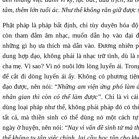
tâm, thêm lớn tuổi ác. Như thế không răn giữ được 
Phật pháp là pháp bất định, chỉ tùy duyên hóa đ
còn tham đắm âm nhạc, muốn dẫn họ vào đại đạ
những gì họ ưa thích mà dẫn vào. Đương nhiên p
dung hợp đạo, không phải là nhạc trữ tình, dù là
cha mẹ. Vì sao? Vì nó nuôi lớn lòng luyến ái. Trong
để cắt đi dòng luyến ái ấy. Không có phương tiệ
đạo được, nên nói: “
Những am viện ứng phó làm đ
nhân gian thì còn có thể làm được”.
Chỉ là vì cá
dùng loại pháp như thế, không phải phảp đó có th
tất cả, mà thiền sinh có thể dùng nó một cách t
ngày ở huyện, nên nói: “
Nay vì vấn đề sinh tử mà th
thể không tu tập việc chính, lại cầu học tập cho kh