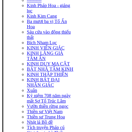
----------
Kinh Pháp Hoa - giảng
lục
Kinh Kim Cang
Ba mươi ba vị Tổ Ấn
Hoa
Sáu cửa vào động thiếu
thất
Bích Nham Lục
KINH VIÊN GIÁC
KINH LĂNG GIÀ
TÂM ẤN
KINH DUY MA CẬT
BÁT NHÃ TÂM KINH
KINH THẬP THIỆN
KINH BÁT ĐẠI
NHÂN GIÁC
Xuân
Kỷ niệm 708 năm ngày
mất Sơ Tổ Trúc Lâm
Vườn thiền rừng ngọc
Thiền sư Việt Nam
Thiền sư Trung Hoa
Nhặt lá Bồ đề
Tích truyện Pháp cú