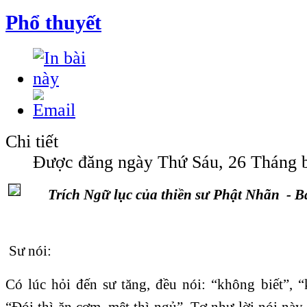
Phổ thuyết
Chi tiết
Được đăng ngày Thứ Sáu, 26 Tháng 
Trích Ngữ lục của thiền sư Phật Nhãn - B
Sư nói:
Có lúc hỏi đến sư tăng, đều nói: “không biết”, “
“Đói thì ăn cơm, mệt thì ngủ”. Tợ như lời nói nà