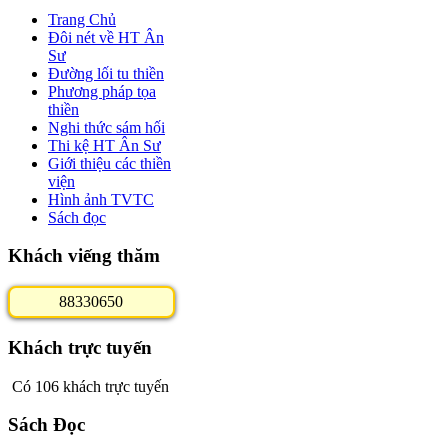
Trang Chủ
Đôi nét về HT Ân
Sư
Đường lối tu thiền
Phương pháp tọa
thiền
Nghi thức sám hối
Thi kệ HT Ân Sư
Giới thiệu các thiền
viện
Hình ảnh TVTC
Sách đọc
Khách viếng thăm
8
8
3
3
0
6
5
0
Khách trực tuyến
Có 106 khách trực tuyến
Sách Đọc