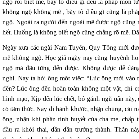
ngộ rồi biết mê, bày tỏ điều gì đều là pháp môn 
không ngộ không mê , bày tỏ điều gì cũng là p
ngộ. Ngoài ra người đến ngoài mê được ngộ cũng r
hết. Huống là không biết ngộ cũng chẳng rõ mê. Đâ
Ngày xưa các ngài Nam Tuyền, Quy Tông mới được
mê không ngộ. Học giả ngày nay cũng huyênh h
ngộ mà đâu từng đến được. Không được dễ dàng
nghi. Nay ta hỏi ông một việc: “Lúc ông mới vào 
đến? Lúc ông đến hoàn toàn không một vật, chỉ có
hình mạo, Kịp đến lúc chết, bỏ gánh ngũ uẩn này,
có tâm thức. Nay đi hành khước, nhập chúng, cái nà
ông, nhận khí phần tinh huyết của cha mẹ, chấp t
đầu ra khỏi thai, dần dần trưởng thành. Thân nà