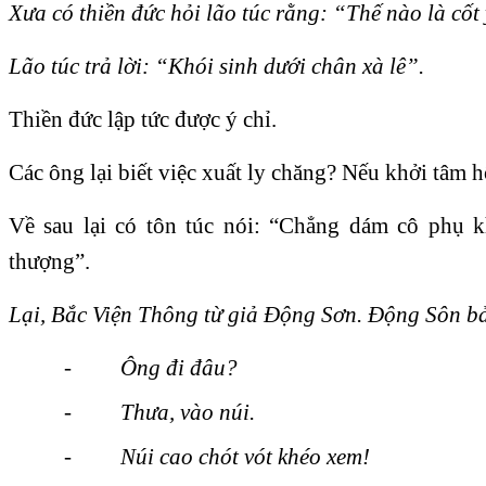
Xưa có thiền đức hỏi lão túc rằng: “Thế nào là cốt
Lão túc trả lời: “Khói sinh dưới chân xà lê”.
Thiền đức lập tức được ý chỉ.
Các ông lại biết việc xuất ly chăng? Nếu khởi tâm h
Về sau lại có tôn túc nói: “Chẳng dám cô phụ k
thượng”.
Lại, Bắc Viện Thông từ giả Động Sơn. Động Sôn b
-
Ông đi đâu?
-
Thưa, vào núi.
-
Núi cao chót vót khéo xem!