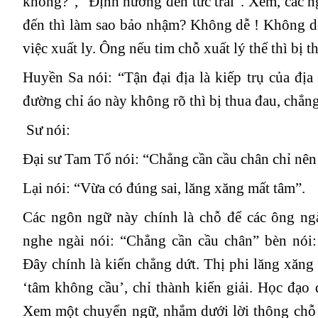
không?”, “Định hướng đến tức trái”. Xem, các 
đến thì làm sao bảo nhậm? Không dễ ! Không d
việc xuất ly. Ông nếu tim chỗ xuất lý thế thì bị
Huyền Sa nói: “Tận đại địa là kiếp trụ của đị
đường chỉ áo này không rõ thì bị thua đau, chẳng 
Sư nói:
Đại sư Tam Tổ nói: “Chẳng cần cầu chân chỉ nên 
Lại nói: “Vừa có đúng sai, lăng xăng mất tâm”.
Các ngôn ngữ này chính là chỗ để các ông n
nghe ngài nói: “Chẳng cần cầu chân” bèn nói:
Đây chính là kiến chẳng dứt. Thị phi lăng xăng
‘tâm không cầu’, chỉ thành kiến giải. Học đạo 
Xem một chuyển ngữ, nhắm dưới lời thông chỗ t