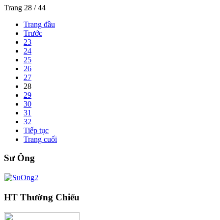
Trang 28 / 44
Trang đầu
Trước
23
24
25
26
27
28
29
30
31
32
Tiếp tục
Trang cuối
Sư Ông
HT Thường Chiếu