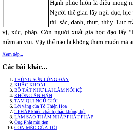
Hạnh phúc luôn là điều mong mỏ
Người thế gian lấy ngũ dục, lục 
tài, sắc, danh, thực, thùy. Lục t
vị, xúc, pháp. Còn người xuất gia học đạo lấy
niềm an vui. Vậy thế nào là không tham muốn mà a
Xem tiếp...
Các bài khác...
THÙNG SƠN LỦNG ĐÁY
KHẮC KHOẢI
BỒ TÁT NHƯ LAI LÂM NÓI KỆ
KHÔNG ÂN HẬN
TAM QUI NGŨ GIỚI
Lời vàng của Tổ Thiện Hoa
5 PHÁP khiến chánh pháp không diệt
LÀM SAO THÂM NHẬP PHẬT PHÁP
Ông Phật mũi đen
CON MÈO CỦA TÔI