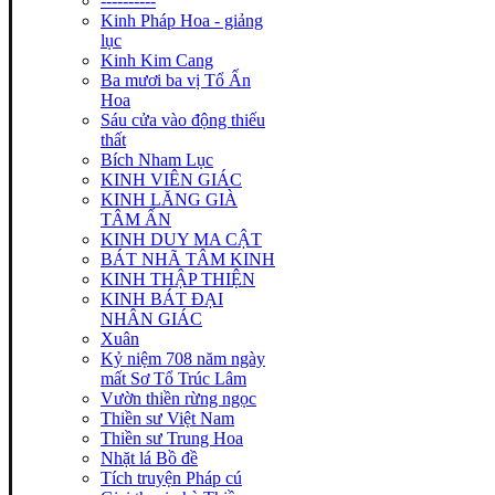
----------
Kinh Pháp Hoa - giảng
lục
Kinh Kim Cang
Ba mươi ba vị Tổ Ấn
Hoa
Sáu cửa vào động thiếu
thất
Bích Nham Lục
KINH VIÊN GIÁC
KINH LĂNG GIÀ
TÂM ẤN
KINH DUY MA CẬT
BÁT NHÃ TÂM KINH
KINH THẬP THIỆN
KINH BÁT ĐẠI
NHÂN GIÁC
Xuân
Kỷ niệm 708 năm ngày
mất Sơ Tổ Trúc Lâm
Vườn thiền rừng ngọc
Thiền sư Việt Nam
Thiền sư Trung Hoa
Nhặt lá Bồ đề
Tích truyện Pháp cú