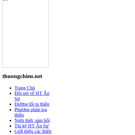
thuongchieu.net
Trang Chủ
Đôi nét về HT Ân
Sư
Đường lối tu thiền
Phương pháp tọa
thiền
Nghi thức sám hối
Thi kệ HT Ân Sư
Giới thiệu các thiền