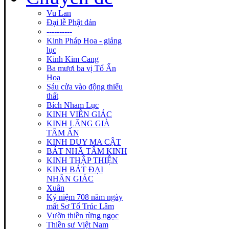
Vu Lan
Đại lễ Phật đản
----------
Kinh Pháp Hoa - giảng
lục
Kinh Kim Cang
Ba mươi ba vị Tổ Ấn
Hoa
Sáu cửa vào động thiếu
thất
Bích Nham Lục
KINH VIÊN GIÁC
KINH LĂNG GIÀ
TÂM ẤN
KINH DUY MA CẬT
BÁT NHÃ TÂM KINH
KINH THẬP THIỆN
KINH BÁT ĐẠI
NHÂN GIÁC
Xuân
Kỷ niệm 708 năm ngày
mất Sơ Tổ Trúc Lâm
Vườn thiền rừng ngọc
Thiền sư Việt Nam