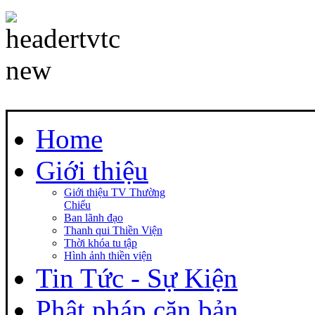
Home
Giới thiệu
Giới thiệu TV Thường
Chiếu
Ban lãnh đạo
Thanh qui Thiền Viện
Thời khóa tu tập
Hình ảnh thiền viện
Tin Tức - Sự Kiện
Phật pháp căn bản