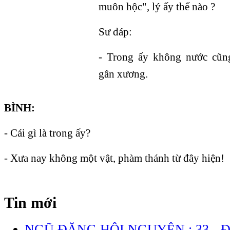
muôn hộc", lý ấy thế nào ?
Sư đáp:
- Trong ấy không nước cũn
gân xương.
BÌNH:
- Cái gì là trong ấy?
- Xưa nay không một vật, phàm thánh từ đây hiện!
Tin mới
NGŨ ĐĂNG HỘI NGUYÊN : 33 - 