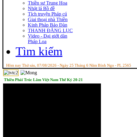
Thiền sư Trung Hoa
Nhặt lá Bồ đề
Tích truyện Pháp cú
Giai thoại nhà Thiền
Kinh Pháp Bảo Đàn
THANH ĐĂNG LỤC
Video - Đại giới dàn
Pháp Loa
Tìm kiếm
Hôm nay Thứ sáu, 07/08/2026 - Ngày 25 Tháng 6 Năm Bính Ngọ - PL 2565
Thiền Phái Trúc Lâm Việt Nam Thế Kỷ 20-21