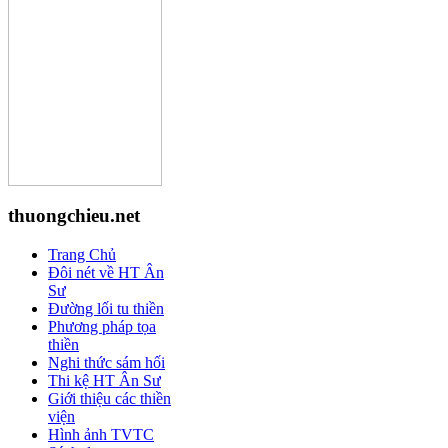
thuongchieu.net
Trang Chủ
Đôi nét về HT Ân
Sư
Đường lối tu thiền
Phương pháp tọa
thiền
Nghi thức sám hối
Thi kệ HT Ân Sư
Giới thiệu các thiền
viện
Hình ảnh TVTC