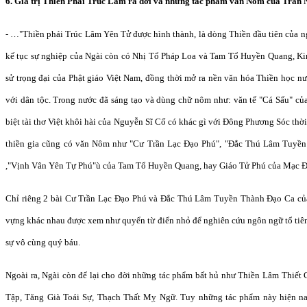
6. Giá trị Thiền Phái Trúc Lâm ra đời và những tác phẩm văn Nôm của Trần
- …"Thiền phái Trúc Lâm Yên Tử được hình thành, là dòng Thiền đầu tiên của ng
kế tục sự nghiệp của Ngài còn có Nhị Tổ Pháp Loa và Tam Tổ Huyền Quang, K
sử trọng đại của Phật giáo Việt Nam, đồng thời mở ra nền văn hóa Thiền học n
với dân tộc. Trong nước đã sáng tạo và dùng chữ nôm như: văn tế "Cá Sấu" 
biệt tài thơ Việt khôi hài của Nguyễn Sĩ Cố có khác gì với Đông Phương Sóc t
thiền gia cũng có văn Nôm như "Cư Trần Lạc Đạo Phú", "Đắc Thú Lâm Tuyề
,"Vịnh Vân Yên Tự Phú"ù của Tam Tổ Huyền Quang, hay Giáo Tử Phú của Mạc Đỉ
Chỉ riêng 2 bài Cư Trần Lạc Đạo Phú và Đắc Thú Lâm Tuyền Thành Đạo Ca củ
vựng khác nhau được xem như quyển từ điển nhỏ để nghiên cứu ngôn ngữ tổ tiên t
sự vô cùng quý báu.
Ngoài ra, Ngài còn để lại cho đời những tác phẩm bất hủ như Thiền Lâm Thiế
Tập, Tăng Già Toái Sự, Thạch Thất Mỵ Ngữ. Tuy những tác phẩm này hiện n