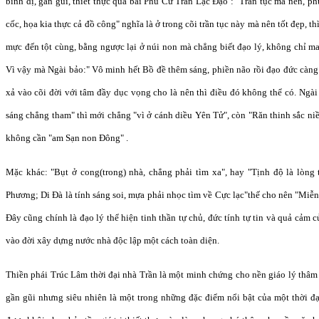
bình dị, gần gũi, thiết thực qua bài Phú Cư Trần Lạc Đạo : "Trần tục mà nên, p
cốc, họa kia thực cả đồ công" nghĩa là ở trong cõi trần tục này mà nên tốt đẹp, 
mực đến tột cùng, bằng ngược lại ở núi non mà chẳng biết đạo lý, không chỉ m
Vì vậy mà Ngài bảo:" Vô minh hết Bồ đề thêm sáng, phiền não rồi đạo đức càng
xả vào cõi đời với tâm đầy dục vọng cho là nên thì điều đó không thể có. Ngài 
sáng chẳng tham" thì mới chẳng "vì ở cánh diều Yên Tử", còn "Răn thinh sắc n
không cần "am Sạn non Đông" .
Mặc khác: "Bụt ở cong(trong) nhà, chẳng phải tìm xa", hay "Tịnh độ là lòng
Phương; Di Đà là tính sáng soi, mựa phải nhọc tìm về Cực lạc"thế cho nên "Miễn
Đây cũng chính là đạo lý thể hiện tinh thần tự chủ, đức tính tự tin và quả cảm
vào đời xây dựng nước nhà độc lập một cách toàn diện.
Thiền phái Trúc Lâm thời đại nhà Trần là một minh chứng cho nền giáo lý thâm s
gần gũi nhưng siêu nhiên là một trong những đặc điểm nổi bật của một thời đạ