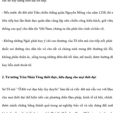
cực để xây dựng thời đại tốt đẹp.
- Nếu trước đó đời nhà Trần chiến thắng quân Nguyên Mông vào năm 1258, thì
liên tiếp hai lần lãnh đạo quân dân cũng lập nên chiến công hiển hách, giữ vữn
thống cao quý cho dân tộc Việt Nam, chúng ta cần phải tôn vinh và bảo vệ.
- Không những Ngài phát huy ý chí cao thượng của Tổ tiên mà còn tiếp nối phát
đuốc soi đường cho dân tộc và cho tất cả chúng sinh trong đời thường tội lỗi, 
không phân thiện ác, sống trong những đêm dài tối tăm, mê muội, được hướng đ
hay liễu sinh thoát tử.
2. Tư tưởng Trần Nhân Tông thiết thực, hữu dụng cho mọi thời đại
:
Sơ Tổ nói " Ở đời vui đạo hãy tùy duyên" làm tất cả việc đời mà vẫn vui với Đạ
cho mọi thời đại thể hiện trên các phương diện Đạo pháp, kinh tế xã hội, chính t
được minh chứng bằng thành quả trong sự nghiệp bảo vệ và xây dựng đất nướ