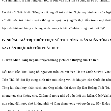
vua anh minh, là anh hùng dân tộc, là Nhà văn hóa lớn và cũng là Tổ Sư Thiền…
Có thể nói Trần Nhân Tông là mẫu người toàn diện. Ngày nay hình ảnh của Ngài
với dân tộc, trở thành truyền thống cao quý có ý nghĩa thực tiễn trong mọi thời
bậc tiền bối anh hùng xưa nay, sánh cùng các bậc vĩ nhân trong mọi thời đại".
IV. NHỮNG GIÁ TRỊ THIẾT THỰC VỀ TƯ TƯỞNG TRẦN NHÂN TÔNG
NAY CẦN ĐƯỢC BẢO TỒN PHÁT HUY :
1. Trần Nhân Tông tiếp nối truyền thống ý chí cao thượng của Tổ tiên:
Nếu như Trần Thái Tông bỏ ngôi vua trốn lên núi Yên Tử xin Quốc Sư Phù Vân x
Trần Thủ Độ đòi lập cung đình trên núi, cùng với lời khuyên của Quốc Sư nên 
Tông lại phát huy nhân cách của Ông mình, khi được lập làm Hoàng Thái Tử, 
nhưng vua cha không cho. Chứng tỏ trong nhà có báu thôi tìm kiếm. Các Ngài là
non sông đất nước chớ không phải vì lòng tham vọng với quyền uy. Đây là đạo l