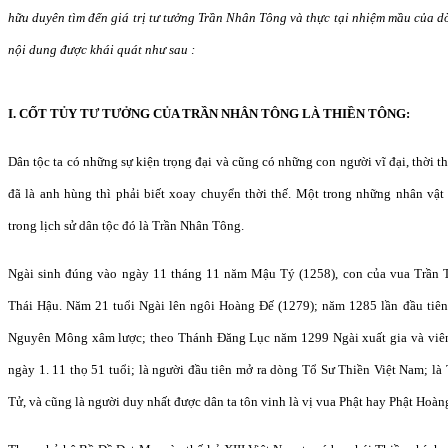
hữu duyên tìm đến giá trị tư tưởng Trần Nhân Tông và thực tại nhiệm mầu của 
nội dung được khái quát như sau :
I. CỐT TỦY TƯ TƯỞNG CỦA TRẦN NHÂN TÔNG LÀ THIỀN TÔNG:
Dân tộc ta có những sự kiện trọng đại và cũng có những con người vĩ đại, thời t
đã là anh hùng thì phải biết xoay chuyển thời thế. Một trong những nhân vật 
trong lịch sử dân tộc đó là Trần Nhân Tông.
Ngài sinh đúng vào ngày 11 tháng 11 năm Mậu Tý (1258), con của vua Trầ
Thái Hậu. Năm 21 tuổi Ngài lên ngôi Hoàng Đế (1279); năm 1285 lần đầu tiên
Nguyên Mông xâm lược; theo Thánh Đăng Lục năm 1299 Ngài xuất gia và viên
ngày 1. 11 thọ 51 tuổi; là người đầu tiên mở ra dòng Tổ Sư Thiền Việt Nam; l
Tử, và cũng là người duy nhất được dân ta tôn vinh là vị vua Phật hay Phật Hoà