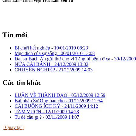
Chùa Lân - Thiền Viện Trúc Lâm Yên Tử
Tin mới
Bị chửi hết nghiệp -
10/01/2010 08:23
Mục đích của sự sống -
06/01/2010 13:08
Đại sư Bạch Ẩn gửi thư cho vị Tăng bị bệnh ở xa -
30/12/2009
NỬA CÁI BÁNH -
24/12/2009 13:32
CHUYỂN NGHIỆP -
21/12/2009 14:03
Các tin khác
LUẬN VỀ THÀNH ĐẠO -
05/12/2009 12:59
Bài pháp Sư Ông ban cho -
01/12/2009 12:54
CÁI BUÔNG ÍCH KỶ -
24/11/2009 14:12
TÂM VƯỢN -
12/11/2009 14:28
Tu để cầu gỉ ? -
03/11/2009 14:07
[ Quay lại ]