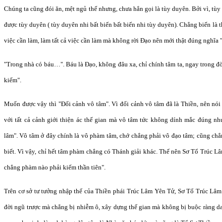
Chúng ta cũng đói ăn, mệt ngủ thế nhưng, chưa hẳn gọi là tùy duyên. Bởi vì, tù
được tùy duyên ( tùy duyên nhi bất biến bất biến nhi tùy duyên). Chẳng biến là 
việc cần làm, làm tất cả việc cần làm mà không rời Đạo nên mới thật đúng nghĩa 
"Trong nhà có báu…". Báu là Đạo, không đâu xa, chỉ chính tâm ta, ngay trong đờ
kiếm".
Muốn được vậy thì "Đối cảnh vô tâm". Vì đối cảnh vô tâm đã là Thiền, nên nói 
với tất cả cảnh giới thiện ác thế gian mà vô tâm tức không dính mắc đúng nh
lâm". Vô tâm ở đây chính là vô phàm tâm, chớ chẳng phải vô đạo tâm; cũng chẳ
biết. Vì vậy, chỉ hết tâm phàm chẳng có Thánh giải khác. Thế nên Sơ Tổ Trúc Lâ
chẳng phàm nào phải kiếm thần tiên".
Trên cơ sở tư tưởng nhập thế của Thiền phái Trúc Lâm Yên Tử, Sơ Tổ Trúc Lâm
đời ngũ trược mà chẳng bị nhiễm ô, xây dựng thế gian mà không bị buộc ràng d