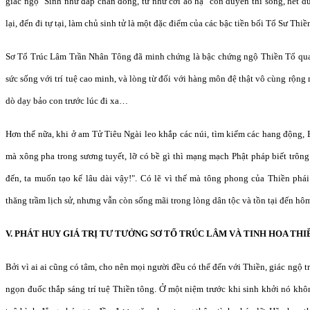
giác ngộ "Sinh như đắp chăn đông, tử như cởi áo hạ" còn duyên thì sống, hết du
lại, đến đi tự tại, làm chủ sinh tử là một đặc điểm của các bậc tiền bối Tổ Sư Thiề
Sơ Tổ Trúc Lâm Trần Nhân Tông đã minh chứng là bậc chứng ngộ Thiền Tổ qua h
sức sống với trí tuệ cao minh, và lòng từ đối với hàng môn đệ thật vô cùng rộng
dò dạy bảo con trước lúc đi xa…
Hơn thế nữa, khi ở am Tử Tiêu Ngài leo khắp các núi, tìm kiếm các hang động, 
mà xông pha trong sương tuyết, lỡ có bề gì thì mạng mạch Phật pháp biết trông 
đến, ta muốn tạo kế lâu dài vậy!". Có lẽ vì thế mà tông phong của Thiền phá
thăng trầm lịch sử, nhưng vẫn còn sống mãi trong lòng dân tộc và tồn tại đến hô
V. PHÁT HUY GIÁ TRỊ TƯ TƯỞNG SƠ TỔ TRÚC LÂM VÀ TINH HOA THI
Bởi vì ai ai cũng có tâm, cho nên mọi người đều có thể đến với Thiền, giác ngộ t
ngọn đuốc thắp sáng trí tuệ Thiền tông. Ở một niệm trước khi sinh khởi nó khôn