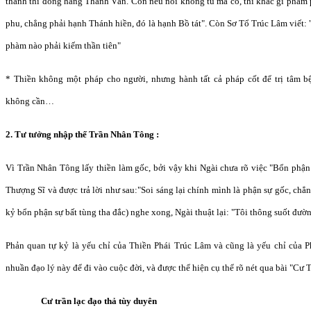
thành thì đồng hàng Thanh Văn. Còn nếu nói không tu mà có, thì khác gì phàm
phu, chẳng phải hạnh Thánh hiền, đó là hạnh Bồ tát". Còn Sơ Tổ Trúc Lâm viết: 
phàm nào phải kiếm thần tiên"
* Thiền không một pháp cho người, nhưng hành tất cả pháp cốt để trị tâm b
không cần…
2. Tư tưởng nhập thế Trần Nhân Tông :
Vì Trần Nhân Tông lấy thiền làm gốc, bởi vậy khi Ngài chưa rõ việc "Bổn phận
Thượng Sĩ và được trả lời như sau:"Soi sáng lại chính mình là phận sự gốc, chẳ
kỷ bổn phận sự bất tùng tha đắc) nghe xong, Ngài thuật lại: "Tôi thông suốt đườn
Phản quan tự kỷ là yếu chỉ của Thiền Phái Trúc Lâm và cũng là yếu chỉ của 
nhuần đạo lý này để đi vào cuộc đời, và được thể hiện cụ thể rõ nét qua bài "Cư 
Cư trần lạc đạo thả tùy duyên