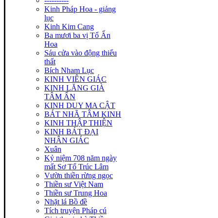
----------
Kinh Pháp Hoa - giảng
lục
Kinh Kim Cang
Ba mươi ba vị Tổ Ấn
Hoa
Sáu cửa vào động thiếu
thất
Bích Nham Lục
KINH VIÊN GIÁC
KINH LĂNG GIÀ
TÂM ẤN
KINH DUY MA CẬT
BÁT NHÃ TÂM KINH
KINH THẬP THIỆN
KINH BÁT ĐẠI
NHÂN GIÁC
Xuân
Kỷ niệm 708 năm ngày
mất Sơ Tổ Trúc Lâm
Vườn thiền rừng ngọc
Thiền sư Việt Nam
Thiền sư Trung Hoa
Nhặt lá Bồ đề
Tích truyện Pháp cú