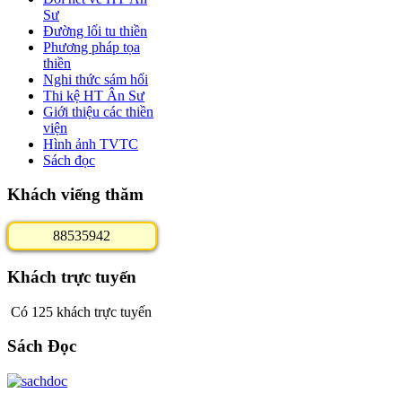
Sư
Đường lối tu thiền
Phương pháp tọa
thiền
Nghi thức sám hối
Thi kệ HT Ân Sư
Giới thiệu các thiền
viện
Hình ảnh TVTC
Sách đọc
Khách viếng thăm
8
8
5
3
5
9
4
2
Khách trực tuyến
Có 125 khách trực tuyến
Sách Đọc