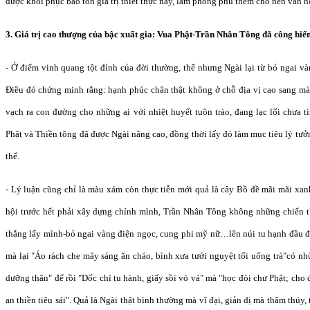
được khôi phục bảo tồn giá trị thiết thực này, làm phong phú thêm cho nền văn h
3. Giá trị cao thượng của bậc xuất gia: Vua Phật-Trần Nhân Tông đã công hiến
- Ở điểm vinh quang tột đỉnh của đời thường, thế nhưng Ngài lại từ bỏ ngai v
Điều đó chứng minh rằng: hạnh phúc chân thật không ở chỗ địa vị cao sang mà 
vạch ra con đường cho những ai với nhiệt huyết tuôn trào, đang lạc lối chưa tì
Phật và Thiền tông đã được Ngài nâng cao, đồng thời lấy đó làm mục tiêu lý tưở
thế.
- Lý luận cũng chỉ là màu xám còn thực tiễn mới quả là cây Bồ đề mãi mãi xan
hội trước hết phải xây dựng chính mình, Trần Nhân Tông không những chiến t
thắng lấy mình-bỏ ngai vàng điện ngọc, cung phi mỹ nữ…lên núi tu hạnh đầu đà
mà lại "Áo rách che mây sáng ăn cháo, bình xưa tưới nguyệt tối uống trà"có n
dưỡng thân" để rồi "Dốc chí tu hành, giấy sồi vó vá" mà "học đòi chư Phật; cho
an thiền tiêu sái". Quả là Ngài thật bình thường mà vĩ đại, giản dị mà thâm thúy