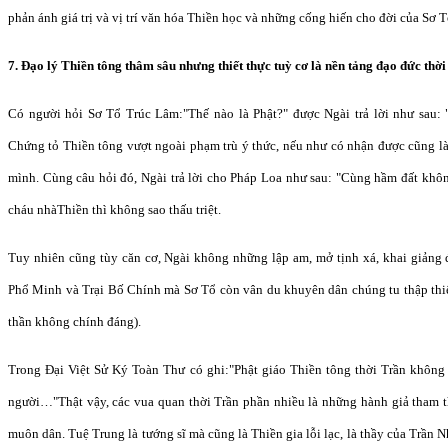
phản ánh giá trị và vị trí văn hóa Thiền học và những cống hiến cho đời của Sơ 
7. Đạo lý Thiền tông thâm sâu nhưng thiết thực tuỳ cơ là nền tảng đạo đức thời
Có người hỏi Sơ Tổ Trúc Lâm:"Thế nào là Phật?" được Ngài trả lời như sau:
Chứng tỏ Thiền tông vượt ngoài phạm trù ý thức, nếu như có nhận được cũng là
mình. Cùng câu hỏi đó, Ngài trả lời cho Pháp Loa như sau: "Cùng hầm đất khô
cháu nhàThiền thì không sao thấu triệt.
Tuy nhiên cũng tùy căn cơ, Ngài không những lập am, mở tịnh xá, khai giảng
Phổ Minh và Trại Bố Chính mà Sơ Tổ còn vân du khuyên dân chúng tu thập thi
thần không chính đáng).
Trong Đại Việt Sử Ký Toàn Thư có ghi:"Phật giáo Thiền tông thời Trần không c
người…"Thật vậy, các vua quan thời Trần phần nhiều là những hành giả tham th
muôn dân. Tuệ Trung là tướng sĩ mà cũng là Thiền gia lỗi lạc, là thầy của Trần