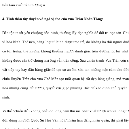
bổn tâm xuất trần thượng sĩ.
4. Tinh thần tùy duyên vô ngã vị tha của vua Trần Nhân Tông:
Dân tộc ta rất yêu chuộng hòa bình, thường lấy đạo nghĩa để đối trị bạo tàn. Chi
vì hòa bình. Thế nên, hàng loạt tù binh được trao trả, do không hạ thủ người d
có tội trừng, thế nhưng không thưởng người đánh giặc trên đường rút lui nh
không được cản trở chúng mà ông vẫn tiến công; Sau chiến tranh Vua Trần còn s
vật tiếp tay hay đầu hàng giặc để tạo sự an ổn, xóa tan những mặc cảm cho đờ
chúa Huyền Trân cho vua Chế Mân tạo mối quan hệ tốt đẹp láng giềng, mở man
hòa nhưng cũng rất cương quyết với giặc phương Bắc để xác định chủ quyền 
sinh.
Vì thế "chiến đấu không phải do lòng căm thù mà phát xuất từ lợi ích và lòng từ
đời, đúng như lời Quốc Sư Phù Vân nói:"Phàm làm đấng nhân quân, thì phải lấ