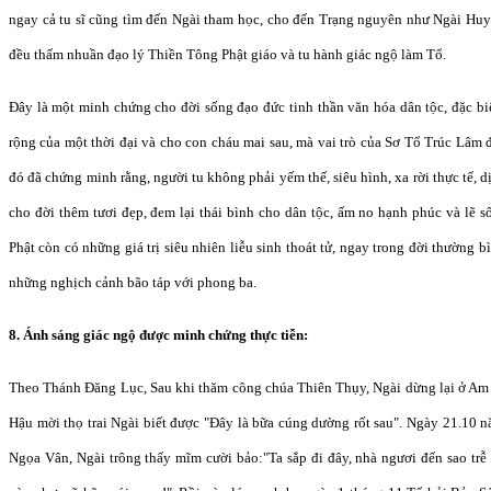
ngay cả tu sĩ cũng tìm đến Ngài tham học, cho đến Trạng nguyên như Ngài Hu
đều thấm nhuần đạo lý Thiền Tông Phật giáo và tu hành giác ngộ làm Tổ.
Đây là một minh chứng cho đời sống đạo đức tinh thần văn hóa dân tộc, đặc biệ
rộng của một thời đại và cho con cháu mai sau, mà vai trò của Sơ Tổ Trúc Lâm đ
đó đã chứng minh rằng, người tu không phải yếm thế, siêu hình, xa rời thực tế, d
cho đời thêm tươi đẹp, đem lại thái bình cho dân tộc, ấm no hạnh phúc và lẽ s
Phật còn có những giá trị siêu nhiên liễu sinh thoát tử, ngay trong đời thường b
những nghịch cảnh bão táp với phong ba.
8. Ánh sáng giác ngộ được minh chứng thực tiễn:
Theo Thánh Đăng Lục, Sau khi thăm công chúa Thiên Thụy, Ngài dừng lại ở A
Hậu mời thọ trai Ngài biết được "Đây là bữa cúng dường rốt sau". Ngày 21.10
Ngọa Vân, Ngài trông thấy mĩm cười bảo:"Ta sắp đi đây, nhà ngươi đến sao trễ