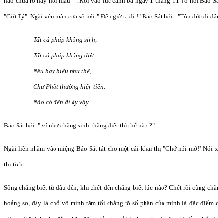
nào chưa rõ hãy nói mau !". Rồi vào lúc canh ba ngày 1 tháng 11 Tổ hỏi Bảo Sát
"Giờ Tý". Ngài vén màn cửa sổ nói:" Đến giờ ta đi !" Bảo Sát hỏi : "Tôn đức đi đ
Tất cả pháp không sinh,
Tất cả pháp không diệt.
Nếu hay hiểu như thế,
Chư Phật thường hiện tiền.
Nào có đến đi ấy vậy.
Bảo Sát hỏi: " ví như chẳng sinh chẳng diệt thì thế nào ?"
Ngài liền nhằm vào miệng Bảo Sát tát cho một cái khai thị "Chớ nói mớ!" Nói 
thị tịch.
Sống chẳng biết từ đâu đến, khi chết đến chẳng biết lúc nào? Chết rồi cũng chẳn
hoảng sợ, đây là chỗ vô minh tăm tối chẳng rõ số phận của mình là đặc điểm