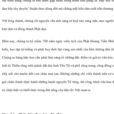
tuệ bình đẳng chúng ta đều được gặp nhau trong thâm tình pháp lữ. Hãy học 
đạo hãy tùy duyên" thuận theo dòng đời mà chẳng mất bổn tâm xuất trần thượng s
Với lòng thành, chúng tôi nguyện cầu ánh sáng trí huệ này sáng mãi, mọi ngườ
bản tâm và đồng thành Phật đạo.
Hôm nay, chúng ta kỷ niệm 700 năm ngày viên tịch của Phật Hoàng Trần Nhâ
hiểu, học tập tư tưởng và phát huy thời đại vàng son nhất của hồn thiêng dân tộ
Chúng ta hàng hậu học cần phải làm sáng tỏ những đặc điểm và giá trị văn hóa v
biệt là Thiền tông trên mảnh đất địa linh Yên Tử và phổ rộng trong cộng đồng x
tiếp nối cho muôn đời con cháu mai sau. Không những chỉ viên thành trên cơ 
giả chân chính thực hành những hạnh nguyện Tổ tông, thì công trình văn hóa
trị chân thật và thiết thực trong đời sống của dân tộc Việt nam ta.