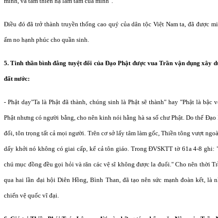
mình, và tâm thiên hạ làm tâm của mình".
Điều đó đã trở thành truyền thống cao quý của dân tộc Việt Nam ta, đã được m
ấm no hạnh phúc cho quần sinh.
5. Tinh thần bình đẳng tuyệt đối của Đạo Phật được vua Trần vận dụng xây d
đất nước:
- Phật dạy"Ta là Phật đã thành, chúng sinh là Phật sẽ thành" hay "Phật là bậc 
Phật nhưng có người bằng, cho nên kinh nói hằng hà sa số chư Phật. Do thế Đạo
đối, tôn trọng tất cả mọi người. Trên cơ sở lấy tâm làm gốc, Thiền tông vượt ng
dấy khởi nó không có giai cấp, kể cả tôn giáo. Trong ĐVSKTT tờ 61a 4-8 ghi: 
chú mục đồng đều gọi hỏi và răn các vệ sĩ không được la đuổi." Cho nên thời 
qua hai lần đại hội Diên Hồng, Bình Than, đã tạo nên sức mạnh đoàn kết, là n
chiến vệ quốc vĩ đại.