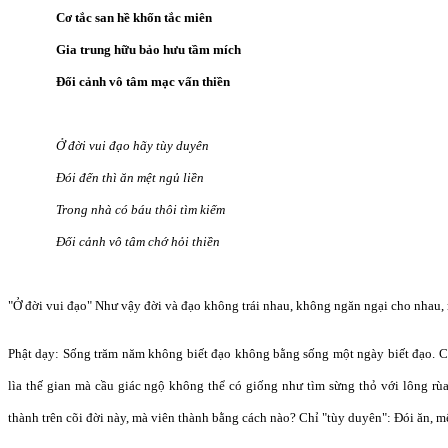
Cơ tắc san hề khốn tắc miên
Gia trung hữu bảo hưu tầm mích
Đối cảnh vô tâm mạc vấn thiền
Ở đời vui đạo hãy tùy duyên
Đói đến thì ăn mệt ngủ liền
Trong nhà có báu thôi tìm kiếm
Đối cảnh vô tâm chớ hỏi thiền
"Ở đời vui đạo" Như vậy đời và đạo không trái nhau, không ngăn ngại cho nhau,
Phật dạy: Sống trăm năm không biết đạo không bằng sống một ngày biết đạo. Cò
lìa thế gian mà cầu giác ngộ không thể có giống như tìm sừng thỏ với lông rùa
thành trên cõi đời này, mà viên thành bằng cách nào? Chỉ "tùy duyên": Đói ăn, mệ