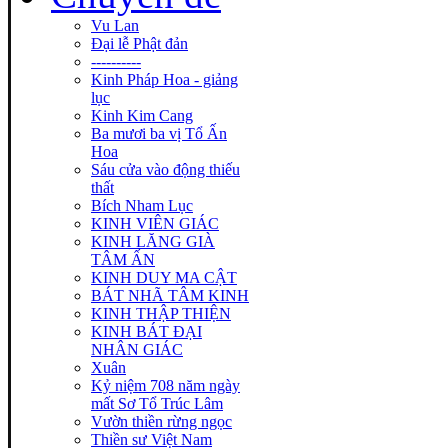
Vu Lan
Đại lễ Phật đản
----------
Kinh Pháp Hoa - giảng
lục
Kinh Kim Cang
Ba mươi ba vị Tổ Ấn
Hoa
Sáu cửa vào động thiếu
thất
Bích Nham Lục
KINH VIÊN GIÁC
KINH LĂNG GIÀ
TÂM ẤN
KINH DUY MA CẬT
BÁT NHÃ TÂM KINH
KINH THẬP THIỆN
KINH BÁT ĐẠI
NHÂN GIÁC
Xuân
Kỷ niệm 708 năm ngày
mất Sơ Tổ Trúc Lâm
Vườn thiền rừng ngọc
Thiền sư Việt Nam