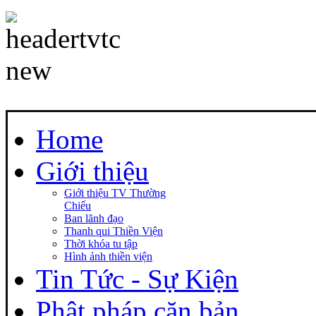
Home
Giới thiệu
Giới thiệu TV Thường
Chiếu
Ban lãnh đạo
Thanh qui Thiền Viện
Thời khóa tu tập
Hình ảnh thiền viện
Tin Tức - Sự Kiện
Phật pháp căn bản