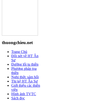
thuongchieu.net
Trang Chủ
Đôi nét về HT Ân
Sư
Đường lối tu thiền
Phương pháp tọa
thiền
Nghi thức sám hối
Thi kệ HT Ân Sư
Giới thiệu các thiền
viện
Hình ảnh TVTC
Sách đọc