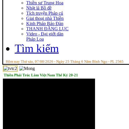
Thiền sư Trung Hoa
Nhặt lá Bồ đề
Tích truyện Pháp cú
Giai thoại nhà Thiền
Kinh Pháp Bảo Đàn
THANH ĐĂNG LỤC
Video - Đại giới dàn
Pháp Loa
Tìm kiếm
Hôm nay Thứ sáu, 07/08/2026 - Ngày 25 Tháng 6 Năm Bính Ngọ - PL 2565
Thiền Phái Trúc Lâm Việt Nam Thế Kỷ 20-21