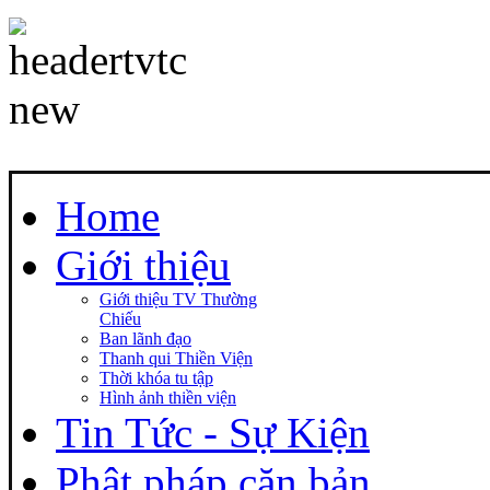
Home
Giới thiệu
Giới thiệu TV Thường
Chiếu
Ban lãnh đạo
Thanh qui Thiền Viện
Thời khóa tu tập
Hình ảnh thiền viện
Tin Tức - Sự Kiện
Phật pháp căn bản