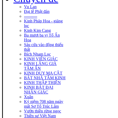
Vu Lan
Đại lễ Phật đản
----------
Kinh Pháp Hoa - giảng
lục
Kinh Kim Cang
Ba mươi ba vị Tổ Ấn
Hoa
Sáu cửa vào động thiếu
thất
Bích Nham Lục
KINH VIÊN GIÁC
KINH LĂNG GIÀ
TÂM ẤN
KINH DUY MA CẬT
BÁT NHÃ TÂM KINH
KINH THẬP THIỆN
KINH BÁT ĐẠI
NHÂN GIÁC
Xuân
Kỷ niệm 708 năm ngày
mất Sơ Tổ Trúc Lâm
Vườn thiền rừng ngọc
Thiền sư Việt Nam