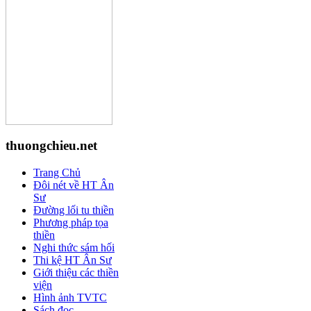
thuongchieu.net
Trang Chủ
Đôi nét về HT Ân
Sư
Đường lối tu thiền
Phương pháp tọa
thiền
Nghi thức sám hối
Thi kệ HT Ân Sư
Giới thiệu các thiền
viện
Hình ảnh TVTC
Sách đọc