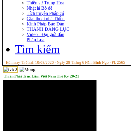
Thiền sư Trung Hoa
Nhặt lá Bồ đề
Tích truyện Pháp cú
Giai thoại nhà Thiền
Kinh Pháp Bảo Đàn
THANH ĐĂNG LỤC
Video - Đại giới dàn
Pháp Loa
Tìm kiếm
Hôm nay Thứ hai, 10/08/2026 - Ngày 28 Tháng 6 Năm Bính Ngọ - PL 2565
Thiền Phái Trúc Lâm Việt Nam Thế Kỷ 20-21