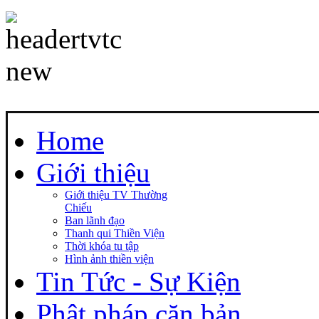
Home
Giới thiệu
Giới thiệu TV Thường
Chiếu
Ban lãnh đạo
Thanh qui Thiền Viện
Thời khóa tu tập
Hình ảnh thiền viện
Tin Tức - Sự Kiện
Phật pháp căn bản