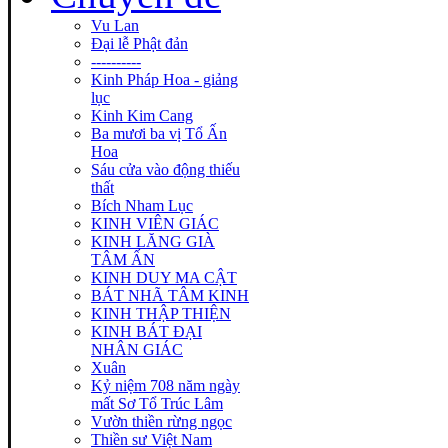
Vu Lan
Đại lễ Phật đản
----------
Kinh Pháp Hoa - giảng
lục
Kinh Kim Cang
Ba mươi ba vị Tổ Ấn
Hoa
Sáu cửa vào động thiếu
thất
Bích Nham Lục
KINH VIÊN GIÁC
KINH LĂNG GIÀ
TÂM ẤN
KINH DUY MA CẬT
BÁT NHÃ TÂM KINH
KINH THẬP THIỆN
KINH BÁT ĐẠI
NHÂN GIÁC
Xuân
Kỷ niệm 708 năm ngày
mất Sơ Tổ Trúc Lâm
Vườn thiền rừng ngọc
Thiền sư Việt Nam