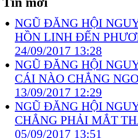
Tin mới
NGŨ ĐĂNG HỘI NGUYÊ
HỒN LINH ĐẾN PHƯƠN
24/09/2017 13:28
NGŨ ĐĂNG HỘI NGUYÊ
CÁI NÀO CHẲNG NGON
13/09/2017 12:29
NGŨ ĐĂNG HỘI NGUYÊ
CHẲNG PHẢI MẮT TH
05/09/2017 13:51