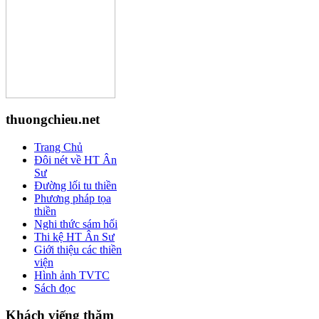
thuongchieu.net
Trang Chủ
Đôi nét về HT Ân
Sư
Đường lối tu thiền
Phương pháp tọa
thiền
Nghi thức sám hối
Thi kệ HT Ân Sư
Giới thiệu các thiền
viện
Hình ảnh TVTC
Sách đọc
Khách viếng thăm