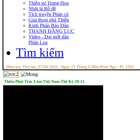
Thiền sư Trung Hoa
Nhặt lá Bồ đề
Tích truyện Pháp cú
Giai thoại nhà Thiền
Kinh Pháp Bảo Đàn
THANH ĐĂNG LỤC
Video - Đại giới dàn
Pháp Loa
Tìm kiếm
Hôm nay Thứ sáu, 07/08/2026 - Ngày 25 Tháng 6 Năm Bính Ngọ - PL 2565
Thiền Phái Trúc Lâm Việt Nam Thế Kỷ 20-21