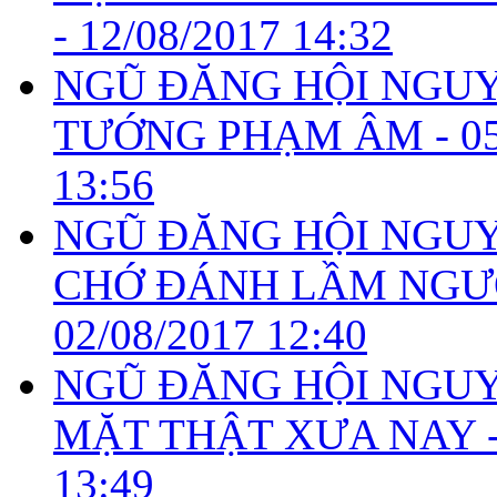
-
12/08/2017 14:32
NGŨ ĐĂNG HỘI NGUYÊ
TƯỚNG PHẠM ÂM -
0
13:56
NGŨ ĐĂNG HỘI NGUYÊ
CHỚ ĐÁNH LẦM NGƯỜI
02/08/2017 12:40
NGŨ ĐĂNG HỘI NGUYÊ
MẶT THẬT XƯA NAY 
13:49