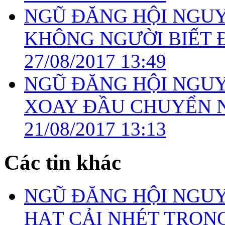
NGŨ ĐĂNG HỘI NGUYÊ
KHÔNG NGƯỜI BIẾT Đ
27/08/2017 13:49
NGŨ ĐĂNG HỘI NGUYÊ
XOAY ĐẦU CHUYỂN N
21/08/2017 13:13
Các tin khác
NGŨ ĐĂNG HỘI NGUYÊ
HẠT CẢI NHÉT TRONG