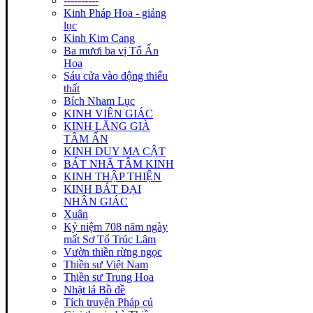
----------
Kinh Pháp Hoa - giảng
lục
Kinh Kim Cang
Ba mươi ba vị Tổ Ấn
Hoa
Sáu cửa vào động thiếu
thất
Bích Nham Lục
KINH VIÊN GIÁC
KINH LĂNG GIÀ
TÂM ẤN
KINH DUY MA CẬT
BÁT NHÃ TÂM KINH
KINH THẬP THIỆN
KINH BÁT ĐẠI
NHÂN GIÁC
Xuân
Kỷ niệm 708 năm ngày
mất Sơ Tổ Trúc Lâm
Vườn thiền rừng ngọc
Thiền sư Việt Nam
Thiền sư Trung Hoa
Nhặt lá Bồ đề
Tích truyện Pháp cú