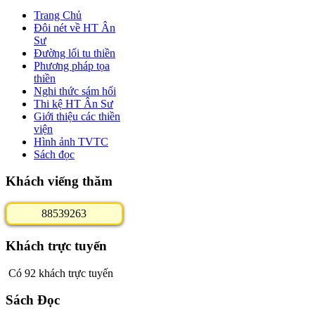
Trang Chủ
Đôi nét về HT Ân
Sư
Đường lối tu thiền
Phương pháp tọa
thiền
Nghi thức sám hối
Thi kệ HT Ân Sư
Giới thiệu các thiền
viện
Hình ảnh TVTC
Sách đọc
Khách viếng thăm
8
8
5
3
9
2
6
3
Khách trực tuyến
Có 92 khách trực tuyến
Sách Đọc