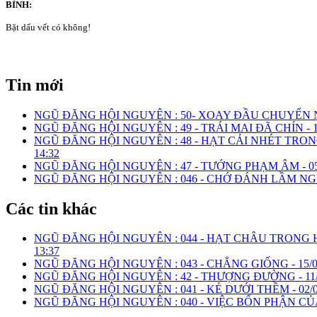
BÌNH:
Bặt dấu vết có không!
Tin mới
NGŨ ĐĂNG HỘI NGUYÊN : 50- XOAY ĐẦU CHUYỂN 
NGŨ ĐĂNG HỘI NGUYÊN : 49 - TRÁI MAI ĐÃ CHÍN -
NGŨ ĐĂNG HỘI NGUYÊN : 48 - HẠT CẢI NHÉT TRONG
14:32
NGŨ ĐĂNG HỘI NGUYÊN : 47 - TƯỚNG PHẠM ÂM -
0
NGŨ ĐĂNG HỘI NGUYÊN : 046 - CHỚ ĐÁNH LẦM NGƯ
Các tin khác
NGŨ ĐĂNG HỘI NGUYÊN : 044 - HẠT CHÂU TRONG
13:37
NGŨ ĐĂNG HỘI NGUYÊN : 043 - CHẲNG GIỐNG -
15/
NGŨ ĐĂNG HỘI NGUYÊN : 42 - THƯỢNG ĐƯỜNG -
11
NGŨ ĐĂNG HỘI NGUYÊN : 041 - KẺ DƯỚI THỀM -
02/
NGŨ ĐĂNG HỘI NGUYÊN : 040 - VIỆC BỔN PHẬN CỦ