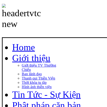
Home
Giới thiệu
Giới thiệu TV Thường
Chiếu
Ban lãnh đạo
Thanh qui Thiền Viện
Thời khóa tu tập
Hình ảnh thiền viện
Tin Tức - Sự Kiện
Phật pháp căn bản