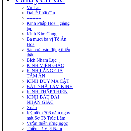
Vu Lan
Đại lễ Phật đản
----------
Kinh Pháp Hoa - giảng
lục
Kinh Kim Cang
Ba mươi ba vị Tổ Ấn
Hoa
Sáu cửa vào động thiếu
thất
Bích Nham Lục
KINH VIÊN GIÁC
KINH LĂNG GIÀ
TÂM ẤN
KINH DUY MA CẬT
BÁT NHÃ TÂM KINH
KINH THẬP THIỆN
KINH BÁT ĐẠI
NHÂN GIÁC
Xuân
Kỷ niệm 708 năm ngày
mất Sơ Tổ Trúc Lâm
Vườn thiền rừng ngọc
Thiền sư Việt Nam