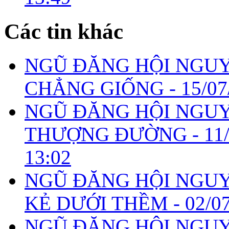
Các tin khác
NGŨ ĐĂNG HỘI NGUYÊ
CHẲNG GIỐNG -
15/07
NGŨ ĐĂNG HỘI NGUYÊ
THƯỢNG ĐƯỜNG -
11
13:02
NGŨ ĐĂNG HỘI NGUYÊ
KẺ DƯỚI THỀM -
02/0
NGŨ ĐĂNG HỘI NGUYÊ