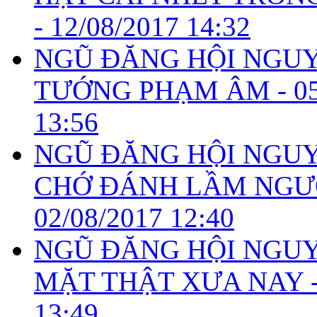
-
12/08/2017 14:32
NGŨ ĐĂNG HỘI NGUYÊ
TƯỚNG PHẠM ÂM -
0
13:56
NGŨ ĐĂNG HỘI NGUYÊ
CHỚ ĐÁNH LẦM NGƯỜI
02/08/2017 12:40
NGŨ ĐĂNG HỘI NGUYÊ
MẶT THẬT XƯA NAY 
13:49