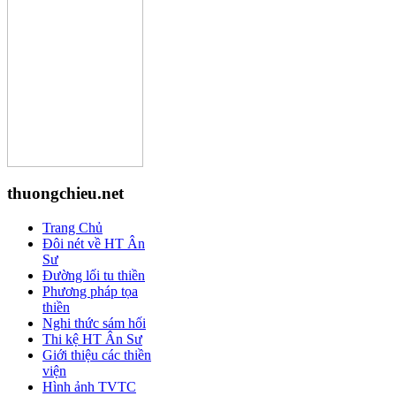
thuongchieu.net
Trang Chủ
Đôi nét về HT Ân
Sư
Đường lối tu thiền
Phương pháp tọa
thiền
Nghi thức sám hối
Thi kệ HT Ân Sư
Giới thiệu các thiền
viện
Hình ảnh TVTC