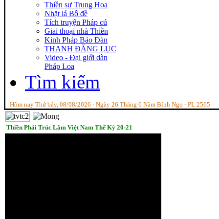
Thiền sư Trung Hoa
Nhặt lá Bồ đề
Tích truyện Pháp cú
Giai thoại nhà Thiền
Kinh Pháp Bảo Đàn
THANH ĐĂNG LỤC
Video - Đại giới dàn
Pháp Loa
Tìm kiếm
Hôm nay Thứ bảy, 08/08/2026 - Ngày 26 Tháng 6 Năm Bính Ngọ - PL 2565
Thiền Phái Trúc Lâm Việt Nam Thế Kỷ 20-21