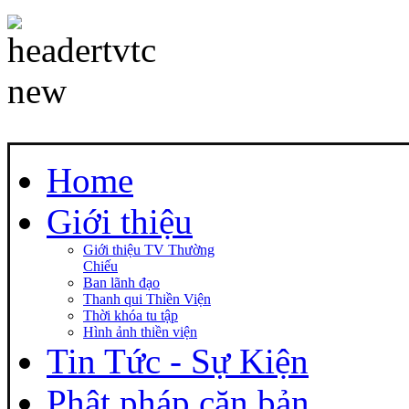
Home
Giới thiệu
Giới thiệu TV Thường
Chiếu
Ban lãnh đạo
Thanh qui Thiền Viện
Thời khóa tu tập
Hình ảnh thiền viện
Tin Tức - Sự Kiện
Phật pháp căn bản