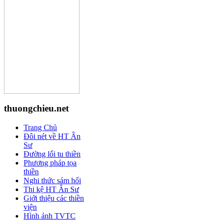
thuongchieu.net
Trang Chủ
Đôi nét về HT Ân
Sư
Đường lối tu thiền
Phương pháp tọa
thiền
Nghi thức sám hối
Thi kệ HT Ân Sư
Giới thiệu các thiền
viện
Hình ảnh TVTC