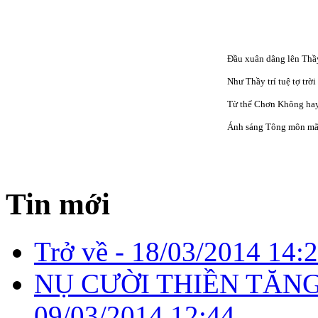
Đầu xuân dâng lên Thầ
Như Thầy trí tuệ tợ trời
Từ thể Chơn Không ha
Ánh sáng Tông môn mãi
Tin mới
Trở về -
18/03/2014 14:
NỤ CƯỜI THIỀN TĂNG
09/03/2014 12:44