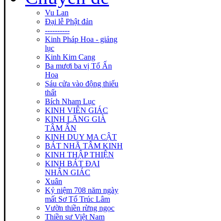
Vu Lan
Đại lễ Phật đản
----------
Kinh Pháp Hoa - giảng
lục
Kinh Kim Cang
Ba mươi ba vị Tổ Ấn
Hoa
Sáu cửa vào động thiếu
thất
Bích Nham Lục
KINH VIÊN GIÁC
KINH LĂNG GIÀ
TÂM ẤN
KINH DUY MA CẬT
BÁT NHÃ TÂM KINH
KINH THẬP THIỆN
KINH BÁT ĐẠI
NHÂN GIÁC
Xuân
Kỷ niệm 708 năm ngày
mất Sơ Tổ Trúc Lâm
Vườn thiền rừng ngọc
Thiền sư Việt Nam