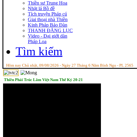
Thiền sư Trung Hoa
Nhặt lá Bồ đề
Tích truyện Pháp cú
Giai thoại nhà Thiền
Kinh Pháp Bảo Đàn
THANH ĐĂNG LỤC
Video - Đại giới dàn
Pháp Loa
Tìm kiếm
Hôm nay Chủ nhật, 09/08/2026 - Ngày 27 Tháng 6 Năm Bính Ngọ - PL 2565
Thiền Phái Trúc Lâm Việt Nam Thế Kỷ 20-21