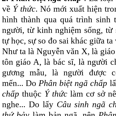
về
Ý thức
. Nó mới xuất hiện tro
hình thành qua quá trình sinh
người, từ kinh nghiệm sống, từ 
tự học, sự so đo sai khác giữa t
Như ta là Nguyễn văn X, là giáo
tôn giáo A, là bác sĩ, là người
gương mẫu, là người được 
mến... Do
Phân biệt ngã chấp
l
chấp
thuộc
Ý thức
làm cơ sở nên
nghe... Do lấy
Câu sinh ngã c
thứ bảy
làm bản ngã, nên
Phân