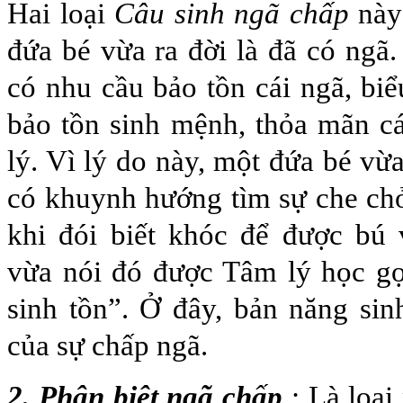
Hai loại
Câu sinh ngã chấp
này
đứa bé vừa ra đời là đã có ngã
có nhu cầu bảo tồn cái ngã, biể
bảo tồn sinh mệnh, thỏa mãn c
lý. Vì lý do này, một đứa bé vừ
có khuynh hướng tìm sự che ch
khi đói biết khóc để được bú
vừa nói đó được Tâm lý học gọ
sinh tồn”. Ở đây, bản năng sin
của sự chấp ngã.
2. Phân biệt ngã chấp
: Là loại