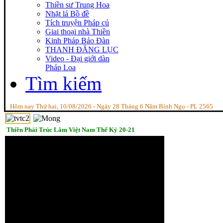
Thiền sư Trung Hoa
Nhặt lá Bồ đề
Tích truyện Pháp cú
Giai thoại nhà Thiền
Kinh Pháp Bảo Đàn
THANH ĐĂNG LỤC
Video - Đại giới dàn
Pháp Loa
Tìm kiếm
Hôm nay Thứ hai, 10/08/2026 - Ngày 28 Tháng 6 Năm Bính Ngọ - PL 2565
Thiền Phái Trúc Lâm Việt Nam Thế Kỷ 20-21