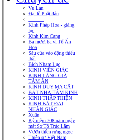
Vu Lan
Đại lễ Phật đản
----------
Kinh Pháp Hoa - giảng
lục
Kinh Kim Cang
Ba mươi ba vị Tổ Ấn
Hoa
Sáu cửa vào động thiếu
thất
Bích Nham Lục
KINH VIÊN GIÁC
KINH LĂNG GIÀ
TÂM ẤN
KINH DUY MA CẬT
BÁT NHÃ TÂM KINH
KINH THẬP THIỆN
KINH BÁT ĐẠI
NHÂN GIÁC
Xuân
Kỷ niệm 708 năm ngày
mất Sơ Tổ Trúc Lâm
Vườn thiền rừng ngọc
Thiền sư Việt Nam