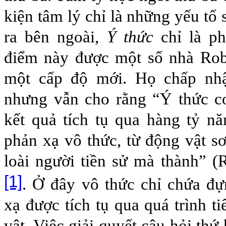
kiện tâm lý chỉ là những yếu tố 
ra bên ngoài,
Ý thức
chỉ là ph
điểm này được một số nhà Rob
một cấp độ mới. Họ chấp nhậ
nhưng vẫn cho rằng “Ý thức co
kết quả tích tụ qua hàng tỷ n
phản xạ vô thức, từ động vật s
loài người tiền sử mà thành” 
[1]
. Ở đây vô thức chỉ chứa đ
xạ được tích tụ qua quá trình t
vật. Việc giải quyết câu hỏi thứ