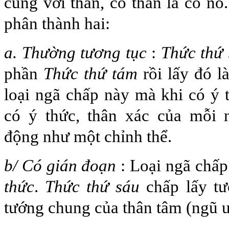
cùng với thân, có thân là có nó
phân thành hai:
a. Thường tương tục
:
Thức thứ
phần
Thức thứ tám
rồi lấy đó l
loại ngã chấp này mà khi có ý
có ý thức, thân xác của mỗi 
động như một chỉnh thể.
b/ Có gián đoạn
: Loại ngã chấp
thức
.
Thức thứ sáu
chấp lấy tư
tướng chung của thân tâm (ngũ u