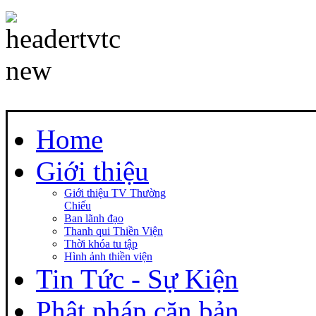
Home
Giới thiệu
Giới thiệu TV Thường
Chiếu
Ban lãnh đạo
Thanh qui Thiền Viện
Thời khóa tu tập
Hình ảnh thiền viện
Tin Tức - Sự Kiện
Phật pháp căn bản