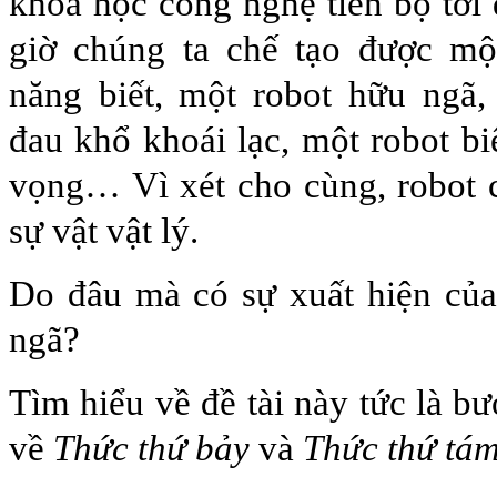
khoa học công nghệ tiến bộ tới
giờ chúng ta chế tạo được mộ
năng biết, một robot hữu ngã,
đau khổ khoái lạc, một robot b
vọng… Vì xét cho cùng, robot 
sự vật vật lý.
Do đâu mà có sự xuất hiện của 
ngã?
Tìm hiểu về đề tài này tức là b
về
Thức thứ bảy
và
Thức thứ tá