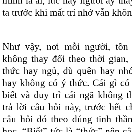
mình là ai, lúc này người ấy thấ
ta trước khi mất trí nhớ vẫn khô
Như vậy, nơi mỗi người, tồn 
không thay đổi theo thời gian, 
thức hay ngủ, dù quên hay nhớ
hay không có ý thức. Cái gì c
biết và duy trì cái ngã không 
trả lời câu hỏi này, trước hết c
câu hỏi đó theo đúng tinh thầ
học. “Biết” tức là “thức” nên c