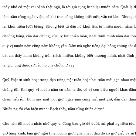
thầy nhỏ có một cái bệnh thật ngộ, là tới giờ tụng kinh lại muốn nằm. Quái lạ th
làm trăm công ngàn việc, có khi trưa cũng không biết mệt, vẫn cứ làm. Nhưng t
lại khởi niệm lười biếng. Không biết từ đâu nó khởi lên, tự nhiên muốn nằm.
chuông bảng, của đại chúng, của uy lực thiền môn, nhất định mình nằm dài thô
quý vị muốn nằm cũng nằm không yên. Nằm mà nghe tiếng đại hồng chung tác độ
bất an, thấy mình không tròn trách nhiệm, không biết thương mình, nhất định 
tăng chúng được sự bảo hộ che chở như vậy.
Quý Phật tử sinh hoạt trong đạo tràng một tuần hoặc hai tuần mới gặp nhau một
chúng tôi. Khi quý vị muốn nằm cứ nằm ra đó, có vị còn biểu người khác đấm 
chậm tiến rồi. Hôm nay mất một giờ, ngày mai cũng mất một giờ, dần dần thàn
Nhiều người còn biện minh: Bạch thầy, nằm cũng thiền được!
Cho nên tôi muốn nhắc nhở quý vị đừng bao giờ dễ duôi, mà phải nghiêm túc. V
giờ tụng kinh, tám giờ ngồi thiền, chín giờ nghe pháp, đâu đó có giờ giấc và s