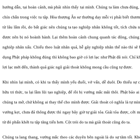
hướng dẫn, tại hoàn cảnh, mà phải nhìn thấy tại mình. Chúng ta làm chưa đúng, 
chín chắn trong việc tu tập. Hòa thượng Ân sư thường dạy mỗi vị phải biết thươ
từ lâu lắm rồi, do bất giác nên chúng ta tạo nghiệp nhân không tốt, tích chứa 
được nên bị nó hoành hành. Lại thêm hoàn cảnh chung quanh tác động, chúng t
nghiệp nhân xấu. Chiếu theo luật nhân quả, hễ gây nghiệp nhân thế nào thì sẽ 
dụng Phật pháp không đúng thì không bao giờ có lợi lạc như Phật đã nói. Chỉ k
lợi lạc mới đến, thành quả giác ngộ giải thoát không mong cầu cũng tự được.
Khi nhìn lại mình, có khi ta thấy mình yếu đuối, vớ vẩn, dễ duôi. Do thiếu sự 
hữu tri thức, ta lại lầm lũi tạo nghiệp, để rồi bị vướng mắc mãi thôi. Phật bảo ai
chúng ta mở, chứ không ai thay thế cho mình được. Giải thoát có nghĩa là tự mì
vướng kẹt, chưa đả thông được thì ngay bây giờ tự giải tỏa. Giải tỏa được, cởi
từ đó phấn khởi tu tập tăng tiến hơn. Cột trói do ta mà giải thoát cũng do ta.
Chúng ta lang thang, vướng mắc theo các duyên bên ngoài là do sự tăm tối. Kh