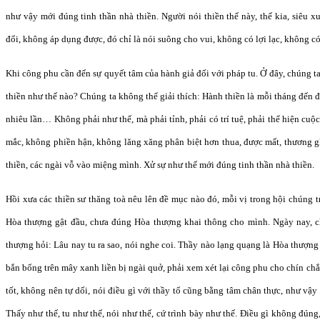
như vậy mới đúng tinh thần nhà thiền. Người nói thiền thế này, thế kia, siêu 
đổi, không áp dụng được, đó chỉ là nói suông cho vui, không có lợi lạc, không có g
Khi công phu cần đến sự quyết tâm của hành giả đối với pháp tu. Ở đây, chúng ta 
thiền như thế nào? Chúng ta không thể giải thích: Hành thiền là mỗi tháng đến đ
nhiêu lần… Không phải như thế, mà phải tỉnh, phải có trí tuệ, phải thể hiện cuộ
mắc, không phiền hận, không lăng xăng phân biệt hơn thua, được mất, thương g
thiền, các ngài vỗ vào miệng mình. Xử sự như thế mới đúng tinh thần nhà thiền.
Hồi xưa các thiền sư thăng toà nêu lên đề mục nào đó, mỗi vị trong hội chúng 
Hòa thượng gật đầu, chưa đúng Hòa thượng khai thông cho mình. Ngày nay, c
thượng hỏi: Lâu nay tu ra sao, nói nghe coi. Thầy nào lạng quạng là Hòa thượng
bắn bổng trên mây xanh liền bị ngài quở, phải xem xét lại công phu cho chín chắn
tốt, không nên tự dối, nói điều gì với thầy tổ cũng bằng tâm chân thực, như vậy 
Thấy như thế, tu như thế, nói như thế, cứ trình bày như thế. Điều gì không đúng,