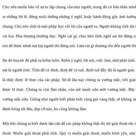
Cho nên muốn bảo vệ sự tu tập chung của mọi người, trong đó có bản thân mình
ra những lời lẽ, đừng nuôi dưỡng những ý nghĩ, hoặc hành động gây ảnh hưởng 
chung. Cho nên tỉnh là một pháp học cốt lõi của người tu. Người không tỉnh thì
cái kia. Hòa thượng thường dạy: Nghĩ cái gì, chịu khó tỉnh, nghĩ sai thì đừng ng
nói để được mình mà hại người thì đừng nói. Làm cái gì thương tổn đến người th
Do đó huynh đệ phải tự kiểm luôn. Kiểm ý nghĩ, lời nói, việc làm, nhớ phải tỉnh.
mà là người tỉnh. Tỉnh để có định, định để có tuệ, định tuệ đầy đủ là người giác
là thấy được lẽ thực của các pháp. Sở dĩ lâu nay chúng ta vướng mắc, trôi giạt
được lẽ thực. Chúng ta còn lầm nhận, còn mê muội nên mới vướng mắc. Bây 
vướng mắc nữa. Giống như người biết phân biệt vàng giả vàng thật, sẽ không m
đánh bóng tới đâu, đẹp cỡ nào, họ cũng không lầm.
Một khi chúng ta biết được tận căn để các pháp không thật rồi thì giải thoát tức 
thoát. Muốn giải thoát phải tỉnh. Quý vị muốn giải thoát, muốn bình yên, nên t