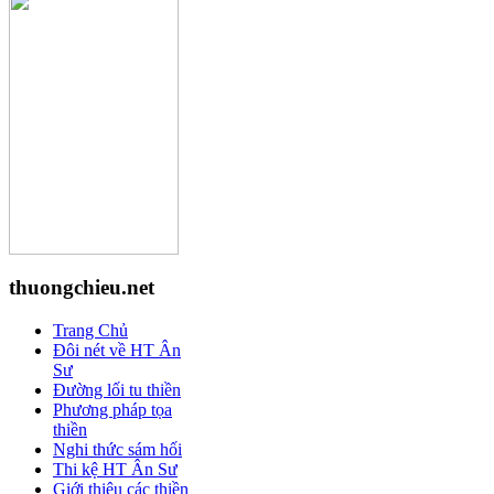
thuongchieu.net
Trang Chủ
Đôi nét về HT Ân
Sư
Đường lối tu thiền
Phương pháp tọa
thiền
Nghi thức sám hối
Thi kệ HT Ân Sư
Giới thiệu các thiền