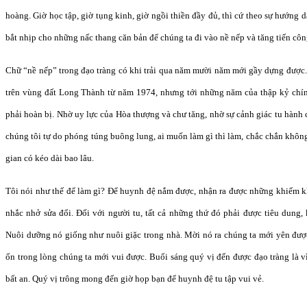
hoàng. Giờ học tập, giờ tụng kinh, giờ ngồi thiền đầy đủ, thì cứ theo sự hướng d
bắt nhịp cho những nấc thang căn bản để chúng ta đi vào nề nếp và tăng tiến côn
Chữ “nề nếp” trong đạo tràng có khi trải qua năm mười năm mới gầy dựng được
trên vùng đất Long Thành từ năm 1974, nhưng tới những năm của thập kỷ chí
phải hoàn bị. Nhờ uy lực của Hòa thượng và chư tăng, nhờ sự cảnh giác tu hành
chúng tôi tự do phóng túng buông lung, ai muốn làm gì thì làm, chắc chắn không
gian có kéo dài bao lâu.
Tôi nói như thế để làm gì? Để huynh đệ nắm được, nhận ra được những khiếm k
nhắc nhở sửa đổi. Đối với người tu, tất cả những thứ đó phải được tiêu dung,
Nuôi dưỡng nó giống như nuôi giặc trong nhà. Mời nó ra chúng ta mới yên đượ
ổn trong lòng chúng ta mới vui được. Buổi sáng quý vị đến được đạo tràng là v
bất an. Quý vị trông mong đến giờ họp bạn để huynh đệ tu tập vui vẻ.