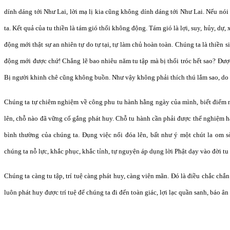
dính dáng tới Như Lai, lời mạ lị kia cũng không dính dáng tới Như Lai. Nếu nói
ta. Kết quả của tu thiền là tám gió thổi không động. Tám gió là lợi, suy, hủy, dự,
động mới thật sự an nhiên tự do tự tại, tự làm chủ hoàn toàn. Chúng ta là thiền s
động mới được chứ! Chẳng lẽ bao nhiêu năm tu tập mà bị thổi tróc hết sao? Đ
Bị người khinh chê cũng không buồn. Như vậy không phải thích thú lắm sao, do
Chúng ta tự chiêm nghiệm về công phu tu hành hằng ngày của mình, biết điểm 
lên, chỗ nào đã vững cố gắng phát huy. Chỗ tu hành cần phải được thể nghiệm h
bình thường của chúng ta. Đụng việc nổi đóa lên, bất như ý một chút la om s
chúng ta nỗ lực, khắc phục, khắc tỉnh, tự nguyện áp dụng lời Phật dạy vào đời tu
Chúng ta càng tu tập, trí tuệ càng phát huy, càng viên mãn. Đó là điều chắc ch
luôn phát huy được trí tuệ để chúng ta đi đến toàn giác, lợi lạc quần sanh, báo ân 