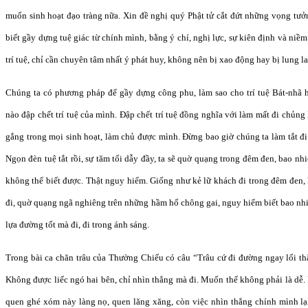
muốn sinh hoạt đạo tràng nữa. Xin đề nghị quý Phật tử cắt đứt những vọng tưởn
biết gầy dựng tuệ giác từ chính mình, bằng ý chí, nghị lực, sự kiên định và niềm
trí tuệ, chỉ cần chuyên tâm nhất ý phát huy, không nên bị xao động hay bị lung l
Chúng ta có phương pháp để gầy dựng công phu, làm sao cho trí tuệ Bát-nhã h
nào đập chết trí tuệ của mình. Đập chết trí tuệ đồng nghĩa với làm mất đi chủng
gắng trong mọi sinh hoạt, làm chủ được mình. Đừng bao giờ chúng ta làm tắt đi
Ngọn đèn tuệ tắt rồi, sự tăm tối dẫy đầy, ta sẽ quờ quạng trong đêm đen, bao nhi
không thể biết được. Thật nguy hiểm. Giống như kẻ lữ khách đi trong đêm đen,
đi, quờ quạng ngã nghiêng trên những hầm hố chông gai, nguy hiểm biết bao nh
lựa đường tốt mà đi, đi trong ánh sáng.
Trong bài ca chăn trâu của Thường Chiếu có câu “Trâu cứ đi đường ngay lối th
Không được liếc ngó hai bên, chỉ nhìn thẳng mà đi. Muốn thế không phải là dễ. 
quen ghé xóm này làng nọ, quen lăng xăng, còn việc nhìn thẳng chính mình lại