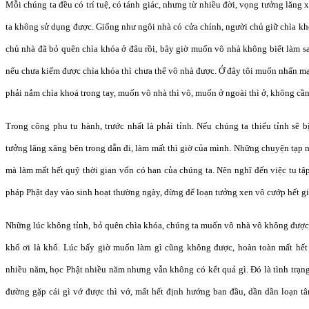
Mỗi chúng ta đều có trí tuệ, có tánh giác, nhưng từ nhiều đời, vọng tưởng lăng x
ta không sử dụng được. Giống như ngôi nhà có cửa chính, người chủ giữ chìa k
chủ nhà đã bỏ quên chìa khóa ở đâu rồi, bây giờ muốn vô nhà không biết làm s
nếu chưa kiếm được chìa khóa thì chưa thể vô nhà được. Ở đây tôi muốn nhấn mạ
phải nắm chìa khoá trong tay, muốn vô nhà thì vô, muốn ở ngoài thì ở, không cần
Trong công phu tu hành, trước nhất là phải tỉnh. Nếu chúng ta thiếu tỉnh sẽ 
tưởng lăng xăng bên trong dẫn đi, làm mất thì giờ của mình. Những chuyện tạp 
mà làm mất hết quỹ thời gian vốn có hạn của chúng ta. Nên nghĩ đến việc tu tậ
pháp Phật dạy vào sinh hoạt thường ngày, đừng để loạn tưởng xen vô cướp hết gi
Những lúc không tỉnh, bỏ quên chìa khóa, chúng ta muốn vô nhà vô không được
khổ ơi là khổ. Lúc bấy giờ muốn làm gì cũng không được, hoàn toàn mất hế
nhiều năm, học Phật nhiều năm nhưng vẫn không có kết quả gì. Đó là tình trạn
đường gặp cái gì vớ được thì vớ, mất hết định hướng ban đầu, dần dần loạn t