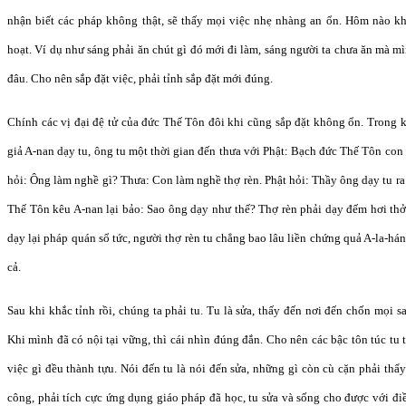
nhận biết các pháp không thật, sẽ thấy mọi việc nhẹ nhàng an ổn. Hôm nào kh
hoạt. Ví dụ như sáng phải ăn chút gì đó mới đi làm, sáng người ta chưa ăn mà m
đâu. Cho nên sắp đặt việc, phải tỉnh sắp đặt mới đúng.
Chính các vị đại đệ tử của đức Thế Tôn đôi khi cũng sắp đặt không ổn. Trong ki
giả A-nan dạy tu, ông tu một thời gian đến thưa với Phật: Bạch đức Thế Tôn con
hỏi: Ông làm nghề gì? Thưa: Con làm nghề thợ rèn. Phật hỏi: Thầy ông dạy tu ra
Thế Tôn kêu A-nan lại bảo: Sao ông dạy như thế? Thợ rèn phải dạy đếm hơi thở
dạy lại pháp quán sổ tức, người thợ rèn tu chẳng bao lâu liền chứng quả A-la-hán
cả.
Sau khi khắc tỉnh rồi, chúng ta phải tu. Tu là sửa, thấy đến nơi đến chốn mọi sa
Khi mình đã có nội tại vững, thì cái nhìn đúng đắn. Cho nên các bậc tôn túc tu 
việc gì đều thành tựu. Nói đến tu là nói đến sửa, những gì còn cù cặn phải th
công, phải tích cực ứng dụng giáo pháp đã học, tu sửa và sống cho được với điề