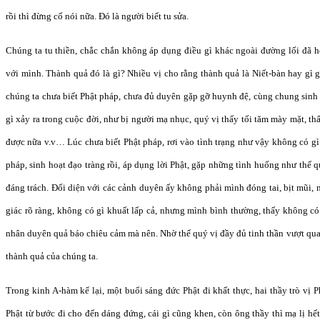
rồi thì đừng cố nói nữa. Đó là người biết tu sửa.
Chúng ta tu thiền, chắc chắn không áp dụng điều gì khác ngoài đường lối đã họ
với mình. Thành quả đó là gì? Nhiều vị cho rằng thành quả là Niết-bàn hay gì g
chúng ta chưa biết Phật pháp, chưa đủ duyên gặp gỡ huynh đệ, cùng chung sinh h
gì xảy ra trong cuộc đời, như bị người mạ nhục, quý vị thấy tối tăm mày mặt, th
được nữa v.v… Lúc chưa biết Phật pháp, rơi vào tình trạng như vậy không có gì
pháp, sinh hoạt đạo tràng rồi, áp dụng lời Phật, gặp những tình huống như thế q
đáng trách. Đối diện với các cảnh duyên ấy không phải mình đóng tai, bịt mũi, 
giác rõ ràng, không có gì khuất lấp cả, nhưng mình bình thường, thấy không có 
nhân duyên quả báo chiêu cảm mà nên. Nhờ thế quý vị đầy đủ tinh thần vượt qua
thành quả của chúng ta.
Trong kinh A-hàm kể lại, một buổi sáng đức Phật đi khất thực, hai thầy trò vị 
Phật từ bước đi cho đến dáng đứng, cái gì cũng khen, còn ông thầy thì mạ lị hế