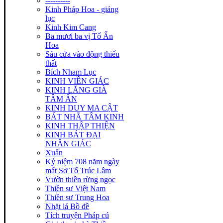
----------
Kinh Pháp Hoa - giảng
lục
Kinh Kim Cang
Ba mươi ba vị Tổ Ấn
Hoa
Sáu cửa vào động thiếu
thất
Bích Nham Lục
KINH VIÊN GIÁC
KINH LĂNG GIÀ
TÂM ẤN
KINH DUY MA CẬT
BÁT NHÃ TÂM KINH
KINH THẬP THIỆN
KINH BÁT ĐẠI
NHÂN GIÁC
Xuân
Kỷ niệm 708 năm ngày
mất Sơ Tổ Trúc Lâm
Vườn thiền rừng ngọc
Thiền sư Việt Nam
Thiền sư Trung Hoa
Nhặt lá Bồ đề
Tích truyện Pháp cú