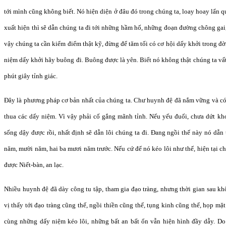
tới mình cũng không biết. Nó hiện diện ở đâu đó trong chúng ta, loay hoay lẩn q
xuất hiện thì sẽ dẫn chúng ta đi tới những hầm hố, những đoạn đường chông gai,
vậy chúng ta cần kiểm điểm thật kỹ, đừng để tăm tối có cơ hội dấy khởi trong đ
niệm dấy khởi hãy buông đi. Buông được là yên. Biết nó không thật chúng ta vất 
phút giây tỉnh giác.
Đây là phương pháp cơ bản nhất của chúng ta. Chư huynh đệ đã nắm vững và có
thua các dấy niệm. Vì vậy phải cố gắng mãnh tỉnh. Nếu yếu đuối, chưa dứt kho
sống dậy được rồi, nhất định sẽ dẫn lôi chúng ta đi. Đang ngồi thế này nó dẫn 
năm, mười năm, hai ba mươi năm trước. Nếu cứ để nó kéo lôi như thế, hiện tại c
được Niết-bàn, an lạc.
Nhiều huynh đệ đã dày công tu tập, tham gia đạo tràng, nhưng thời gian sau kh
vị thấy tới đạo tràng cũng thế, ngồi thiền cũng thế, tụng kinh cũng thế, họp mặt
cùng những dấy niệm kéo lôi, những bất an bất ổn vẫn hiện hình đầy dẫy. D