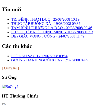
Tin mới
TRỊ BỆNH THAM DỤC -
25/08/2008 10:19
THỰC TẬP BUÔNG XẢ -
19/08/2008 09:37
TÂM BÌNH THƯỜNG LÀ ĐẠO -
09/08/2008 08:46
PHẬT PHÁP NƠI CHÍNH MÌNH -
01/08/2008 10:53
DẸP GIẶC VỌNG TƯỞNG -
24/07/2008 11:49
Các tin khác
LỜI ĐẦU SÁCH -
12/07/2008 09:54
GƯƠNG HẠNH NGƯỜI XƯA -
12/07/2008 09:46
[ Quay lại ]
Sư Ông
HT Thường Chiếu