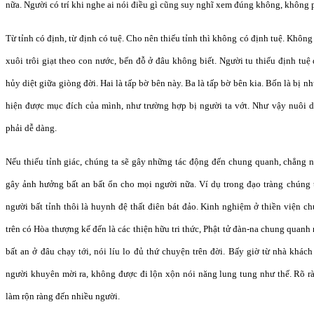
nữa. Người có trí khi nghe ai nói điều gì cũng suy nghĩ xem đúng không, không phả
Từ tỉnh có định, từ định có tuệ. Cho nên thiếu tỉnh thì không có định tuệ. Khôn
xuôi trôi giạt theo con nước, bến đỗ ở đâu không biết. Người tu thiếu định tuệ
hủy diệt giữa giòng đời. Hai là tấp bờ bên này. Ba là tấp bờ bên kia. Bốn là bị n
hiện được mục đích của mình, như trường hợp bị người ta vớt. Như vậy nuôi 
phải dễ dàng.
Nếu thiếu tỉnh giác, chúng ta sẽ gây những tác động đến chung quanh, chẳng 
gây ảnh hưởng bất an bất ổn cho mọi người nữa. Ví dụ trong đạo tràng chúng 
người bất tỉnh thôi là huynh đệ thất điên bát đảo. Kinh nghiệm ở thiền viện ch
trên có Hòa thượng kế đến là các thiện hữu tri thức, Phật tử đàn-na chung quan
bất an ở đâu chạy tới, nói líu lo đủ thứ chuyện trên đời. Bấy giờ từ nhà khác
người khuyên mời ra, không được đi lộn xộn nói năng lung tung như thế. Rõ 
làm rộn ràng đến nhiều người.