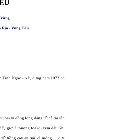
IẾU
 Trừng
à Rịa - Vũng Tàu.
anh Tịnh Ngọc – xây dựng năm 1973 có
hai vị đồng lòng dâng tất cả tài sản
y giờ là thượng tọa) đi xem đất. Khi
đất trồng cây ăn trái và ruộng … đứa