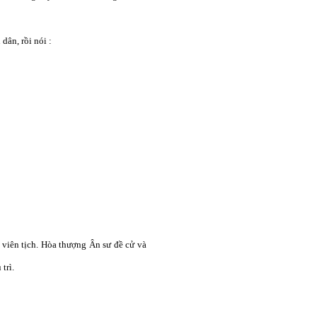
ân, rồi nói :
viên tịch. Hòa thượng Ân sư đề cử và
trì.