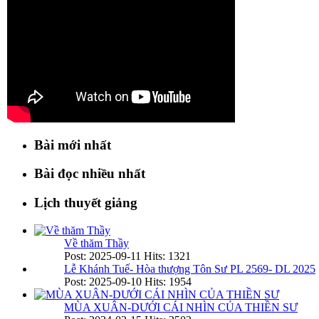
Bài mới nhất
Bài đọc nhiều nhất
Lịch thuyết giảng
Về thăm Thầy
Post: 2025-09-11
Hits: 1321
Lễ Khánh Tuế- Hòa thượng Tôn Sư PL 2569- DL 2025
Post: 2025-09-10
Hits: 1954
MÙA XUÂN-DƯỚI CÁI NHÌN CỦA THIỀN SƯ