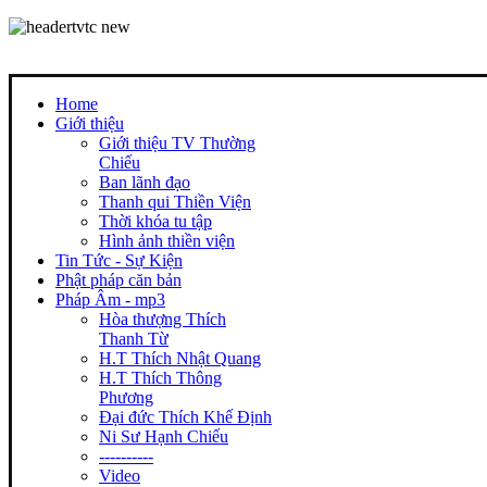
Home
Giới thiệu
Giới thiệu TV Thường
Chiếu
Ban lãnh đạo
Thanh qui Thiền Viện
Thời khóa tu tập
Hình ảnh thiền viện
Tin Tức - Sự Kiện
Phật pháp căn bản
Pháp Âm - mp3
Hòa thượng Thích
Thanh Từ
H.T Thích Nhật Quang
H.T Thích Thông
Phương
Đại đức Thích Khế Định
Ni Sư Hạnh Chiếu
----------
Video