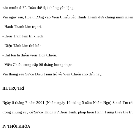
nào muốn đi?”. Toàn thể đại chúng yên lặng.
Vài ngày sau, Hòa thượng vào Viên Chiếu bảo Hạnh Thanh đưa chứng minh nhân d
- Hạnh Thanh làm trụ trì.
- Diệu Trạm làm tri khách.
- Diệu Tánh làm thủ bổn.
- Đặt tên là thiền viện Tịch Chiếu.
- Viên Chiếu cung cấp 06 tháng lương thực.
Vài tháng sau Sư cô Diệu Trạm trở về Viên Chiếu cho đến nay.
III. TRỤ TRÌ
Ngày 6 tháng 7 năm 2001 (Nhằm ngày 16 tháng 5 năm Nhâm Ngọ) Sư cô Trụ trì 
trong chúng suy cử Sư cô Thích nữ Diệu Tánh, pháp hiệu Hạnh Trừng thay thế trụ 
IV THỜI KHÓA