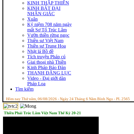
KINH THẬP THIỆN
KINH BÁT ĐẠI
NHÂN GIÁC
Xuân
Kỷ niệm 708 năm ngày
mất Sơ Tổ Trúc Lâm
Vườn thiền rừng ngọc
Thiền sư Việt Nam
Thiền sư Trung Hoa
Nhặt lá Bồ đề
Tích truyện Pháp cú
Giai thoại nhà Thiền
Kinh Pháp Bảo Đàn
THANH ĐĂNG LỤC
Video - Đại giới dàn
Pháp Loa
Tìm kiếm
Hôm nay Thứ năm, 06/08/2026 - Ngày 24 Tháng 6 Năm Bính Ngọ - PL 2565
Thiền Phái Trúc Lâm Việt Nam Thế Kỷ 20-21