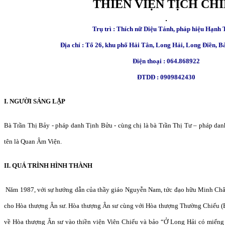
THIỀN VIỆN TỊCH CH
Trụ trì : Thích nữ Diệu Tánh, pháp hiệu Hạnh
Địa chỉ : Tổ 26, khu phố Hải Tân, Long Hải, Long Điền, B
Điện thoại : 064.868922
ĐTDĐ : 0909842430
I. NGƯỜI SÁNG LẬP
Bà Trần Thị Bảy - pháp danh Tịnh Bửu - cùng chị là bà Trần Thị Tư – pháp d
tên là Quan Âm Viện.
II. QUÁ TRÌNH HÌNH THÀNH
Năm 1987, với sự hướng dẫn của thầy giáo Nguyễn Nam, tức đạo hữu Minh Châu, 
cho Hòa thượng Ân sư. Hòa thượng Ân sư cùng với Hòa thượng Thường Chiếu (Bấ
về Hòa thượng Ân sư vào thiền viện Viên Chiếu và bảo “Ở Long Hải có miếng 