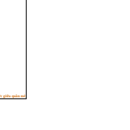
ữa quần mê, Người trí như ngựa phi, Bỏ sau con ngựa hèn”. - (Pháp cú kệ 29, H