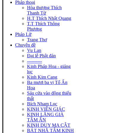
Pháp thoại
Hòa thượng Thích
Thanh Từ
H.T Thích Nhật Quang
T.T Thích Thông
Phương
Pháp Lữ
Trang Thơ
Chuyên đề
Vu Lan
Đại lễ Phật đản
----------
Kinh Pháp Hoa - giảng
lục
Kinh Kim Cang
Ba mươi ba vị Tổ Ấn
Hoa
Sáu cửa vào động thiếu
thất
Bích Nham Lục
KINH VIÊN GIÁC
KINH LĂNG GIÀ
TÂM ẤN
KINH DUY MA CẬT
BÁT NHÃ TÂM KINH