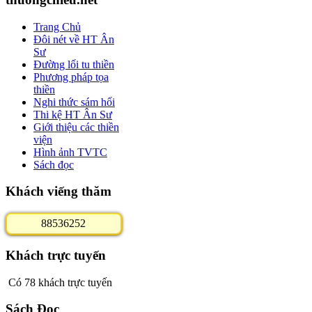
Trang Chủ
Đôi nét về HT Ân
Sư
Đường lối tu thiền
Phương pháp tọa
thiền
Nghi thức sám hối
Thi kệ HT Ân Sư
Giới thiệu các thiền
viện
Hình ảnh TVTC
Sách đọc
Khách viếng thăm
8
8
5
3
6
2
5
2
Khách trực tuyến
Có 78 khách trực tuyến
Sách Đọc