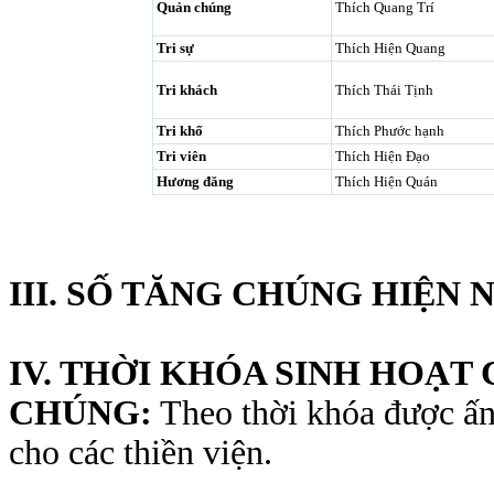
Quản chúng
Thích Quang Trí
Tri sự
Thích Hiện Quang
Tri khách
Thích Thái Tịnh
Tri khố
Thích Phước hạnh
Tri viên
Thích Hiện Đạo
Hương đăng
Thích Hiện Quán
III. SỐ TĂNG CHÚNG HIỆN N
IV. THỜI KHÓA SINH HOẠT
CHÚNG:
Theo thời khóa được ấn
cho các thiền viện.