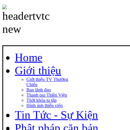
Home
Giới thiệu
Giới thiệu TV Thường
Chiếu
Ban lãnh đạo
Thanh qui Thiền Viện
Thời khóa tu tập
Hình ảnh thiền viện
Tin Tức - Sự Kiện
Phật pháp căn bản