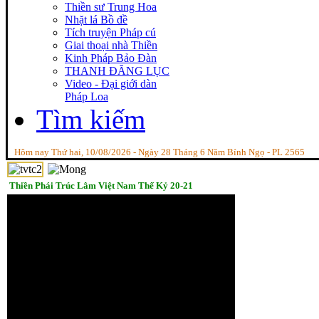
Thiền sư Trung Hoa
Nhặt lá Bồ đề
Tích truyện Pháp cú
Giai thoại nhà Thiền
Kinh Pháp Bảo Đàn
THANH ĐĂNG LỤC
Video - Đại giới dàn
Pháp Loa
Tìm kiếm
Hôm nay Thứ hai, 10/08/2026 - Ngày 28 Tháng 6 Năm Bính Ngọ - PL 2565
Thiền Phái Trúc Lâm Việt Nam Thế Kỷ 20-21