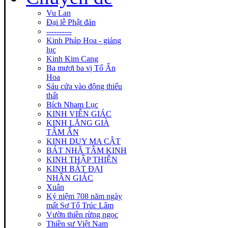
Vu Lan
Đại lễ Phật đản
----------
Kinh Pháp Hoa - giảng
lục
Kinh Kim Cang
Ba mươi ba vị Tổ Ấn
Hoa
Sáu cửa vào động thiếu
thất
Bích Nham Lục
KINH VIÊN GIÁC
KINH LĂNG GIÀ
TÂM ẤN
KINH DUY MA CẬT
BÁT NHÃ TÂM KINH
KINH THẬP THIỆN
KINH BÁT ĐẠI
NHÂN GIÁC
Xuân
Kỷ niệm 708 năm ngày
mất Sơ Tổ Trúc Lâm
Vườn thiền rừng ngọc
Thiền sư Việt Nam