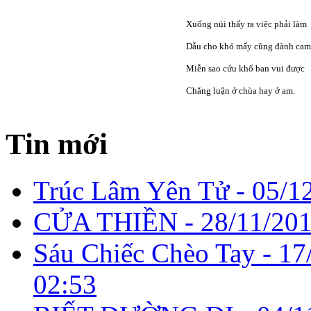
Xuống núi thấy ra việc phải làm
Dẫu cho khó mấy cũng đành cam
Miễn sao cứu khổ ban vui được
Chẳng luận ở chùa hay ở am.
Tin mới
Trúc Lâm Yên Tử -
05/1
CỬA THIỀN -
28/11/201
Sáu Chiếc Chèo Tay -
17
02:53