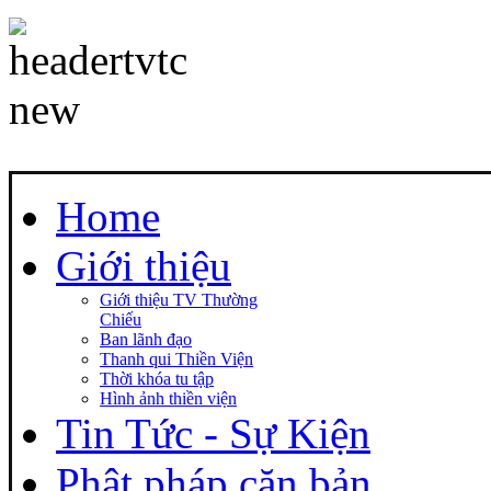
Home
Giới thiệu
Giới thiệu TV Thường
Chiếu
Ban lãnh đạo
Thanh qui Thiền Viện
Thời khóa tu tập
Hình ảnh thiền viện
Tin Tức - Sự Kiện
Phật pháp căn bản