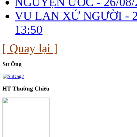
NGUYỆN ƯỚC -
26/08/
VU LAN XỨ NGƯỜI -
13:50
[ Quay lại ]
Sư Ông
HT Thường Chiếu