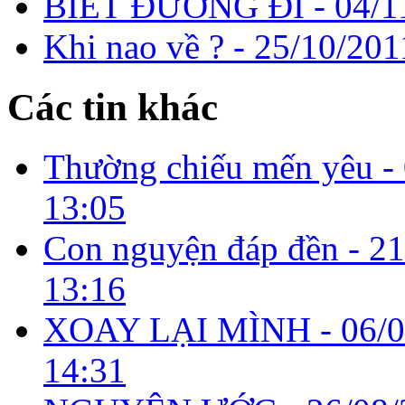
BIẾT ĐƯỜNG ĐI -
04/1
Khi nao về ? -
25/10/201
Các tin khác
Thường chiếu mến yêu -
13:05
Con nguyện đáp đền -
21
13:16
XOAY LẠI MÌNH -
06/
14:31