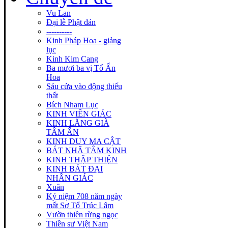
Vu Lan
Đại lễ Phật đản
----------
Kinh Pháp Hoa - giảng
lục
Kinh Kim Cang
Ba mươi ba vị Tổ Ấn
Hoa
Sáu cửa vào động thiếu
thất
Bích Nham Lục
KINH VIÊN GIÁC
KINH LĂNG GIÀ
TÂM ẤN
KINH DUY MA CẬT
BÁT NHÃ TÂM KINH
KINH THẬP THIỆN
KINH BÁT ĐẠI
NHÂN GIÁC
Xuân
Kỷ niệm 708 năm ngày
mất Sơ Tổ Trúc Lâm
Vườn thiền rừng ngọc
Thiền sư Việt Nam