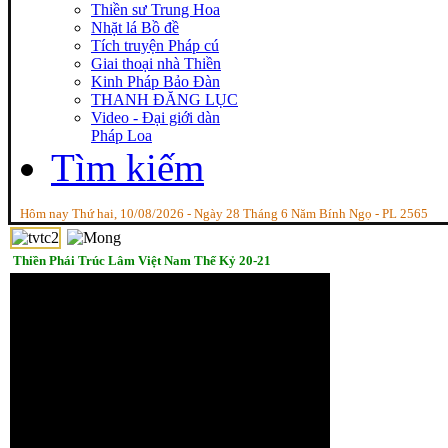
Thiền sư Trung Hoa
Nhặt lá Bồ đề
Tích truyện Pháp cú
Giai thoại nhà Thiền
Kinh Pháp Bảo Đàn
THANH ĐĂNG LỤC
Video - Đại giới dàn
Pháp Loa
Tìm kiếm
Hôm nay Thứ hai, 10/08/2026 - Ngày 28 Tháng 6 Năm Bính Ngọ - PL 2565
Thiền Phái Trúc Lâm Việt Nam Thế Kỷ 20-21