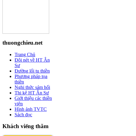
thuongchieu.net
Trang Chủ
Đôi nét về HT Ân
Sư
Đường lối tu thiền
Phương pháp tọa
thiền
Nghi thức sám hối
Thi kệ HT Ân Sư
Giới thiệu các thiền
viện
Hình ảnh TVTC
Sách đọc
Khách viếng thăm