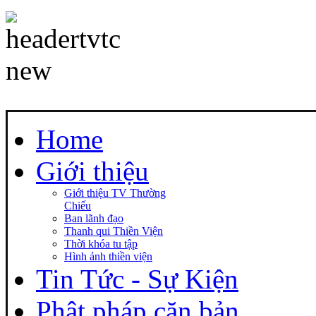
Home
Giới thiệu
Giới thiệu TV Thường
Chiếu
Ban lãnh đạo
Thanh qui Thiền Viện
Thời khóa tu tập
Hình ảnh thiền viện
Tin Tức - Sự Kiện
Phật pháp căn bản