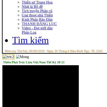
Thiền sư Trung Hoa
Nhặt lá Bồ đề
Tích truyện Pháp cú
Giai thoại nhà Thiền
Kinh Pháp Bảo Đàn
THANH ĐĂNG LỤC
Video - Đại giới dàn
Pháp Loa
Tìm kiếm
Hôm nay Thứ bảy, 08/08/2026 - Ngày 26 Tháng 6 Năm Bính Ngọ - PL 2565
Thiền Phái Trúc Lâm Việt Nam Thế Kỷ 20-21