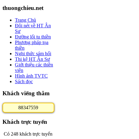
thuongchieu.net
Trang Chủ
Đôi nét về HT Ân
Sư
Đường lối tu thiền
Phương pháp tọa
thiền
Nghi thức sám hối
Thi kệ HT Ân Sư
Giới thiệu các thiền
viện
Hình ảnh TVTC
Sách đọc
Khách viếng thăm
8
8
3
4
7
5
5
9
Khách trực tuyến
Có 248 khách trực tuyến