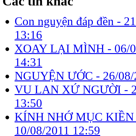
Các tin khác
Con nguyện đáp đền -
21
13:16
XOAY LẠI MÌNH -
06/
14:31
NGUYỆN ƯỚC -
26/08/
VU LAN XỨ NGƯỜI -
13:50
KÍNH NHỚ MỤC KIỀN 
10/08/2011 12:59