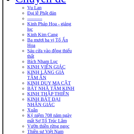
Vu Lan
Đại lễ Phật đản
----------
Kinh Pháp Hoa - giảng
lục
Kinh Kim Cang
Ba mươi ba vị Tổ Ấn
Hoa
Sáu cửa vào động thiếu
thất
Bích Nham Lục
KINH VIÊN GIÁC
KINH LĂNG GIÀ
TÂM ẤN
KINH DUY MA CẬT
BÁT NHÃ TÂM KINH
KINH THẬP THIỆN
KINH BÁT ĐẠI
NHÂN GIÁC
Xuân
Kỷ niệm 708 năm ngày
mất Sơ Tổ Trúc Lâm
Vườn thiền rừng ngọc
Thiền sư Việt Nam