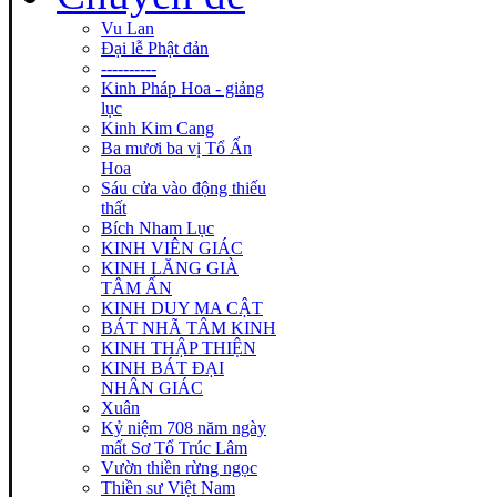
Vu Lan
Đại lễ Phật đản
----------
Kinh Pháp Hoa - giảng
lục
Kinh Kim Cang
Ba mươi ba vị Tổ Ấn
Hoa
Sáu cửa vào động thiếu
thất
Bích Nham Lục
KINH VIÊN GIÁC
KINH LĂNG GIÀ
TÂM ẤN
KINH DUY MA CẬT
BÁT NHÃ TÂM KINH
KINH THẬP THIỆN
KINH BÁT ĐẠI
NHÂN GIÁC
Xuân
Kỷ niệm 708 năm ngày
mất Sơ Tổ Trúc Lâm
Vườn thiền rừng ngọc
Thiền sư Việt Nam