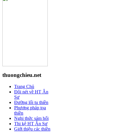
thuongchieu.net
Trang Chủ
Đôi nét về HT Ân
Sư
Đường lối tu thiền
Phương pháp tọa
thiền
Nghi thức sám hối
Thi kệ HT Ân Sư
Giới thiệu các thiền