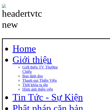
Home
Giới thiệu
Giới thiệu TV Thường
Chiếu
Ban lãnh đạo
Thanh qui Thiền Viện
Thời khóa tu tập
Hình ảnh thiền viện
Tin Tức - Sự Kiện
Phật pháp căn bản