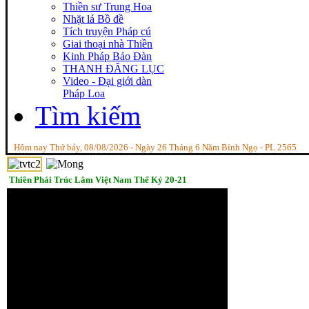
Thiền sư Trung Hoa
Nhặt lá Bồ đề
Tích truyện Pháp cú
Giai thoại nhà Thiền
Kinh Pháp Bảo Đàn
THANH ĐĂNG LỤC
Video - Đại giới dàn
Pháp Loa
Tìm kiếm
Hôm nay Thứ bảy, 08/08/2026 - Ngày 26 Tháng 6 Năm Bính Ngọ - PL 2565
Thiền Phái Trúc Lâm Việt Nam Thế Kỷ 20-21