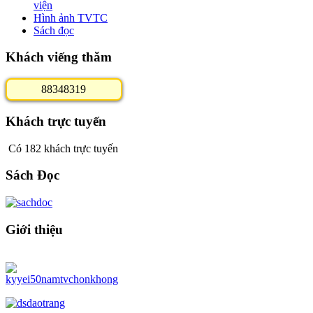
viện
Hình ảnh TVTC
Sách đọc
Khách viếng thăm
8
8
3
4
8
3
1
9
Khách trực tuyến
Có 182 khách trực tuyến
Sách Đọc
Giới thiệu