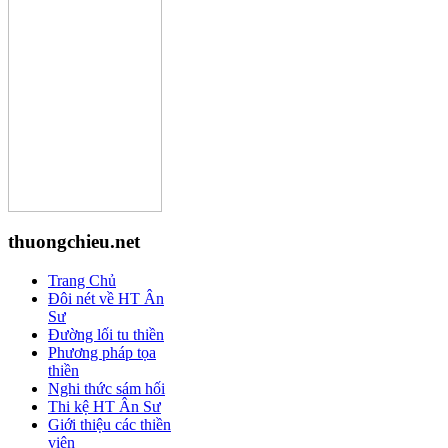
thuongchieu.net
Trang Chủ
Đôi nét về HT Ân
Sư
Đường lối tu thiền
Phương pháp tọa
thiền
Nghi thức sám hối
Thi kệ HT Ân Sư
Giới thiệu các thiền
viện