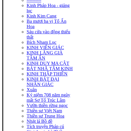
----------
Kinh Pháp Hoa - giảng
lục
Kinh Kim Cang
Ba mươi ba vị Tổ Ấn
Hoa
Sáu cửa vào động thiếu
thất
Bích Nham Lục
KINH VIÊN GIÁC
KINH LĂNG GIÀ
TÂM ẤN
KINH DUY MA CẬT
BÁT NHÃ TÂM KINH
KINH THẬP THIỆN
KINH BÁT ĐẠI
NHÂN GIÁC
Xuân
Kỷ niệm 708 năm ngày
mất Sơ Tổ Trúc Lâm
Vườn thiền rừng ngọc
Thiền sư Việt Nam
Thiền sư Trung Hoa
Nhặt lá Bồ đề
Tích truyện Pháp cú