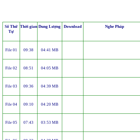
Số Thứ
Thời gian
Dung Lượng
Download
Nghe Pháp
Tự
File 01
09:38
04:41 MB
File 02
08:51
04:05 MB
File 03
09:36
04:39 MB
File 04
09:10
04:20 MB
File 05
07:43
03:53 MB