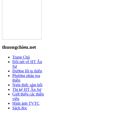
thuongchieu.net
Trang Chủ
Đôi nét về HT Ân
Sư
Đường lối tu thiền
Phương pháp tọa
thiền
Nghi thức sám hối
Thi kệ HT Ân Sư
Giới thiệu các thiền
viện
Hình ảnh TVTC
Sách đọc