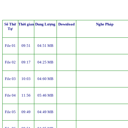
Số Thứ
Thời gian
Dung Lượng
Download
Nghe Pháp
Tự
File 01
09:51
04:51 MB
File 02
09:17
04:25 MB
File 03
10:03
04:60 MB
File 04
11:56
05:46 MB
File 05
09:49
04:49 MB