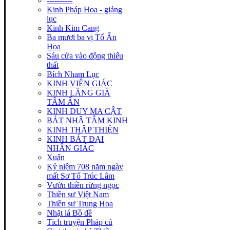
----------
Kinh Pháp Hoa - giảng
lục
Kinh Kim Cang
Ba mươi ba vị Tổ Ấn
Hoa
Sáu cửa vào động thiếu
thất
Bích Nham Lục
KINH VIÊN GIÁC
KINH LĂNG GIÀ
TÂM ẤN
KINH DUY MA CẬT
BÁT NHÃ TÂM KINH
KINH THẬP THIỆN
KINH BÁT ĐẠI
NHÂN GIÁC
Xuân
Kỷ niệm 708 năm ngày
mất Sơ Tổ Trúc Lâm
Vườn thiền rừng ngọc
Thiền sư Việt Nam
Thiền sư Trung Hoa
Nhặt lá Bồ đề
Tích truyện Pháp cú