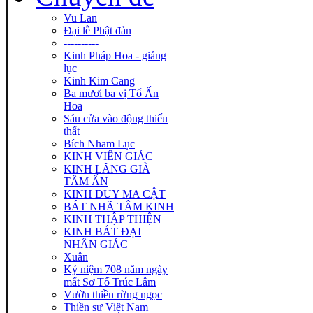
Vu Lan
Đại lễ Phật đản
----------
Kinh Pháp Hoa - giảng
lục
Kinh Kim Cang
Ba mươi ba vị Tổ Ấn
Hoa
Sáu cửa vào động thiếu
thất
Bích Nham Lục
KINH VIÊN GIÁC
KINH LĂNG GIÀ
TÂM ẤN
KINH DUY MA CẬT
BÁT NHÃ TÂM KINH
KINH THẬP THIỆN
KINH BÁT ĐẠI
NHÂN GIÁC
Xuân
Kỷ niệm 708 năm ngày
mất Sơ Tổ Trúc Lâm
Vườn thiền rừng ngọc
Thiền sư Việt Nam