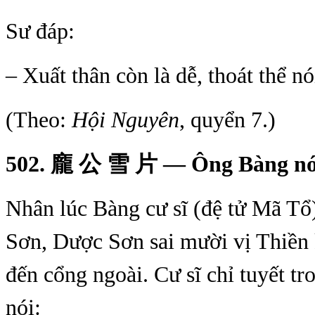
Sư đáp:
– Xuất thân còn là dễ, thoát thể nó
(Theo:
Hội Nguyên
, quyển 7.)
502.
龐
公
雪
片
— Ông Bàng nó
Nhân lúc Bàng cư sĩ (đệ tử Mã Tổ
Sơn, Dược Sơn sai mười vị Thiền 
đến cổng ngoài. Cư sĩ chỉ tuyết t
nói: