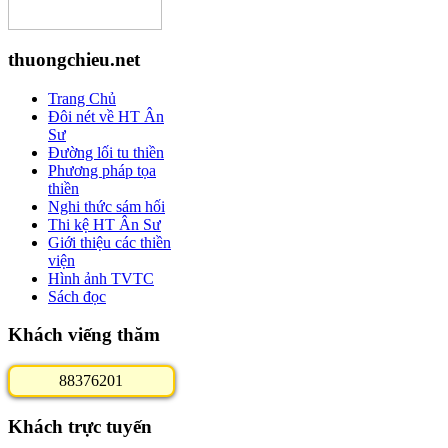
thuongchieu.net
Trang Chủ
Đôi nét về HT Ân
Sư
Đường lối tu thiền
Phương pháp tọa
thiền
Nghi thức sám hối
Thi kệ HT Ân Sư
Giới thiệu các thiền
viện
Hình ảnh TVTC
Sách đọc
Khách viếng thăm
8
8
3
7
6
2
0
1
Khách trực tuyến