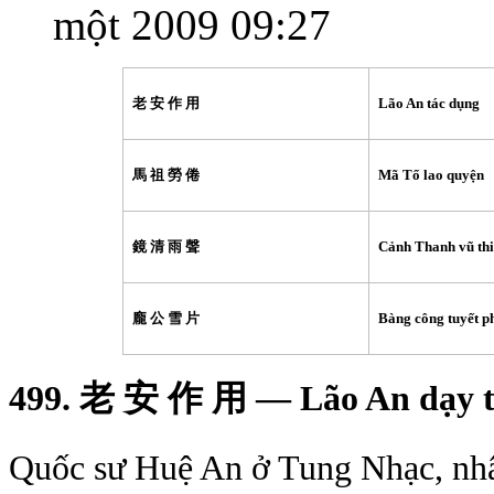
một 2009 09:27
老 安 作 用
Lão An tác dụng
馬 祖 勞 倦
Mã Tổ lao quyện
鏡 清 雨 聲
Cảnh Thanh vũ th
龐
公 雪 片
Bàng công tuyết p
499.
老
安
作
用
— Lão An dạy 
Quốc sư Huệ An ở Tung Nhạc, nhân