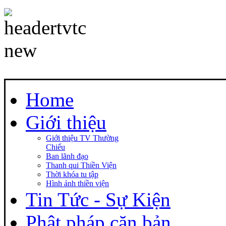
Home
Giới thiệu
Giới thiệu TV Thường
Chiếu
Ban lãnh đạo
Thanh qui Thiền Viện
Thời khóa tu tập
Hình ảnh thiền viện
Tin Tức - Sự Kiện
Phật pháp căn bản