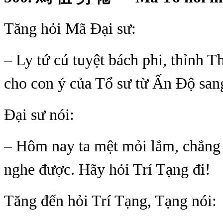
Tăng hỏi Mã Ðại sư:
– Ly tứ cú tuyệt bách phi, thỉnh T
cho con ý của Tổ sư từ Ấn Ðộ san
Ðại sư nói:
– Hôm nay ta mệt mỏi lắm, chẳng 
nghe được. Hãy hỏi Trí Tạng đi!
Tăng đến hỏi Trí Tạng, Tạng nói: