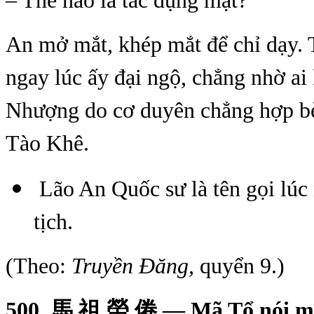
– Thế nào là tác dụng mật?
An mở mắt, khép mắt để chỉ dạy.
ngay lúc ấy đại ngộ, chẳng nhờ ai
Nhượng do cơ duyên chẳng hợp bèn
Tào Khê.
Lão An Quốc sư là tên gọi lúc
tịch.
(Theo:
Truyền Đăng,
quyển 9.)
500.
馬
祖
勞
倦
— Mã Tổ nói m