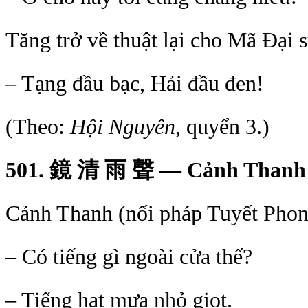
Tăng trở về thuật lại cho Mã Ðại s
– Tạng đầu bạc, Hải đầu đen!
(Theo:
Hội Nguyên
, quyển 3.)
501.
鏡
清
雨
聲
— Cảnh Thanh 
Cảnh Thanh (nối pháp Tuyết Phong
– Có tiếng gì ngoài cửa thế?
– Tiếng hạt mưa nhỏ giọt.