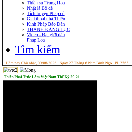
Thiền sư Trung Hoa
Nhặt lá Bồ đề
Tích truyện Pháp cú
Giai thoại nhà Thiền
Kinh Pháp Bảo Đàn
THANH ĐĂNG LỤC
Video - Đại giới dàn
Pháp Loa
Tìm kiếm
Hôm nay Chủ nhật, 09/08/2026 - Ngày 27 Tháng 6 Năm Bính Ngọ - PL 2565
Thiền Phái Trúc Lâm Việt Nam Thế Kỷ 20-21