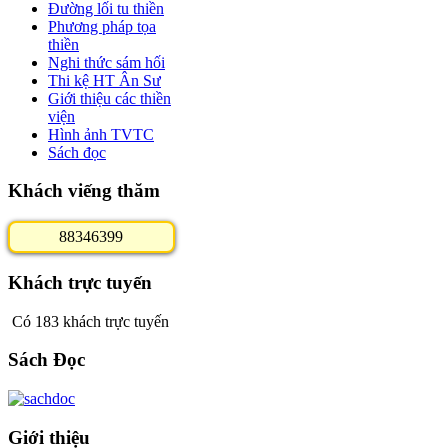
Đường lối tu thiền
Phương pháp tọa
thiền
Nghi thức sám hối
Thi kệ HT Ân Sư
Giới thiệu các thiền
viện
Hình ảnh TVTC
Sách đọc
Khách viếng thăm
8
8
3
4
6
3
9
9
Khách trực tuyến
Có 183 khách trực tuyến
Sách Đọc
Giới thiệu