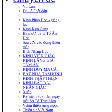
Vu Lan
Đại lễ Phật đản
----------
Kinh Pháp Hoa - giảng
lục
Kinh Kim Cang
Ba mươi ba vị Tổ Ấn
Hoa
Sáu cửa vào động thiếu
thất
Bích Nham Lục
KINH VIÊN GIÁC
KINH LĂNG GIÀ
TÂM ẤN
KINH DUY MA CẬT
BÁT NHÃ TÂM KINH
KINH THẬP THIỆN
KINH BÁT ĐẠI
NHÂN GIÁC
Xuân
Kỷ niệm 708 năm ngày
mất Sơ Tổ Trúc Lâm
Vườn thiền rừng ngọc
Thiền sư Việt Nam