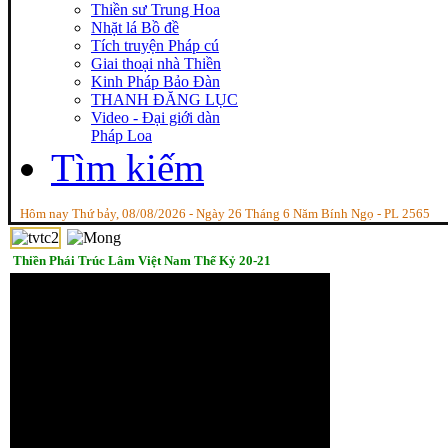
Thiền sư Trung Hoa
Nhặt lá Bồ đề
Tích truyện Pháp cú
Giai thoại nhà Thiền
Kinh Pháp Bảo Đàn
THANH ĐĂNG LỤC
Video - Đại giới dàn
Pháp Loa
Tìm kiếm
Hôm nay Thứ bảy, 08/08/2026 - Ngày 26 Tháng 6 Năm Bính Ngọ - PL 2565
Thiền Phái Trúc Lâm Việt Nam Thế Kỷ 20-21