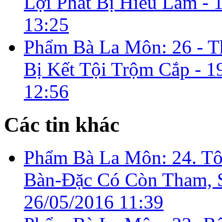
Lợi Phất Bị Hiểu Lầm -
13:25
Phẩm Bà La Môn: 26 - T
Bị Kết Tội Trộm Cắp -
1
12:56
Các tin khác
Phẩm Bà La Môn: 24. Tô
Bàn-Ðặc Có Còn Tham, 
26/05/2016 11:39