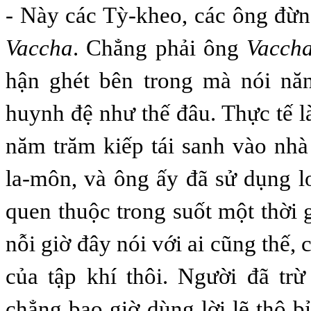
- Này các Tỳ-kheo, các ông đừ
Vaccha
. Chẳng phải ông
Vacch
hận ghét bên trong mà nói nă
huynh đệ như thế đâu. Thực tế l
năm trăm kiếp tái sanh vào nh
la-môn, và ông ấy đã sử dụng l
quen thuộc trong suốt một thời 
nỗi giờ đây nói với ai cũng thế,
của tập khí thôi. Người đã tr
chẳng bao giờ dùng lời lẽ thô b