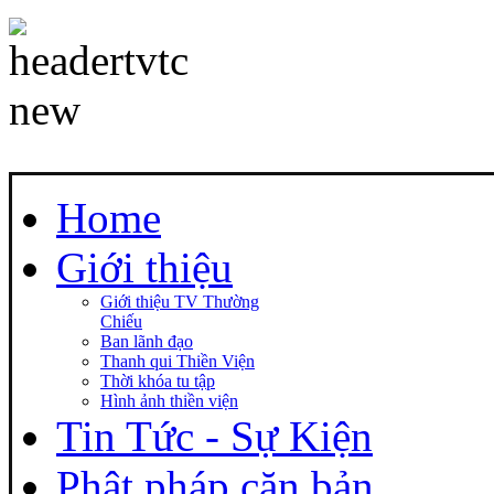
Home
Giới thiệu
Giới thiệu TV Thường
Chiếu
Ban lãnh đạo
Thanh qui Thiền Viện
Thời khóa tu tập
Hình ảnh thiền viện
Tin Tức - Sự Kiện
Phật pháp căn bản