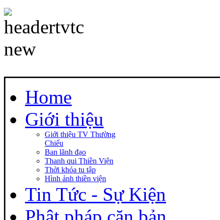
Home
Giới thiệu
Giới thiệu TV Thường
Chiếu
Ban lãnh đạo
Thanh qui Thiền Viện
Thời khóa tu tập
Hình ảnh thiền viện
Tin Tức - Sự Kiện
Phật pháp căn bản