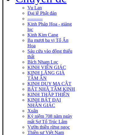
Vu Lan
Đại lễ Phật đản
----------
Kinh Pháp Hoa - giảng
lục
Kinh Kim Cang
Ba mươi ba vị Tổ Ấn
Hoa
Sáu cửa vào động thiếu
thất
Bích Nham Lục
KINH VIÊN GIÁC
KINH LĂNG GIÀ
TÂM ẤN
KINH DUY MA CẬT
BÁT NHÃ TÂM KINH
KINH THẬP THIỆN
KINH BÁT ĐẠI
NHÂN GIÁC
Xuân
Kỷ niệm 708 năm ngày
mất Sơ Tổ Trúc Lâm
Vườn thiền rừng ngọc
Thiền sư Việt Nam