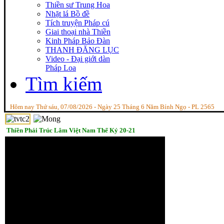
Thiền sư Trung Hoa
Nhặt lá Bồ đề
Tích truyện Pháp cú
Giai thoại nhà Thiền
Kinh Pháp Bảo Đàn
THANH ĐĂNG LỤC
Video - Đại giới dàn
Pháp Loa
Tìm kiếm
Hôm nay Thứ sáu, 07/08/2026 - Ngày 25 Tháng 6 Năm Bính Ngọ - PL 2565
Thiền Phái Trúc Lâm Việt Nam Thế Kỷ 20-21