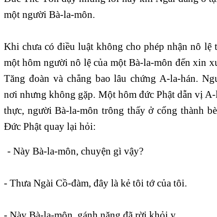
một người Bà-la-môn.
Khi chưa có điều luật không cho phép nhận nô lệ 
một hôm người nô lệ của một Bà-la-môn đến xin xu
Tăng đoàn và chẳng bao lâu chứng A-la-hán. Ng
nơi nhưng không gặp. Một hôm đức Phật dẫn vị A-l
thực, người Bà-la-môn trông thấy ở cổng thành bè
Ðức Phật quay lại hỏi:
- Này Bà-la-môn, chuyện gì vậy?
- Thưa Ngài Cồ-đàm, đây là kẻ tôi tớ của tôi.
- Này Bà-la-môn, gánh nặng đã rời khỏi y.