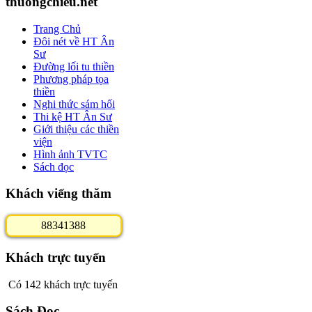
thuongchieu.net
Trang Chủ
Đôi nét về HT Ân
Sư
Đường lối tu thiền
Phương pháp tọa
thiền
Nghi thức sám hối
Thi kệ HT Ân Sư
Giới thiệu các thiền
viện
Hình ảnh TVTC
Sách đọc
Khách viếng thăm
8
8
3
4
1
3
8
8
Khách trực tuyến
Có 142 khách trực tuyến
Sách Đọc