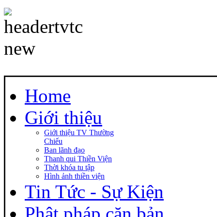
Home
Giới thiệu
Giới thiệu TV Thường
Chiếu
Ban lãnh đạo
Thanh qui Thiền Viện
Thời khóa tu tập
Hình ảnh thiền viện
Tin Tức - Sự Kiện
Phật pháp căn bản