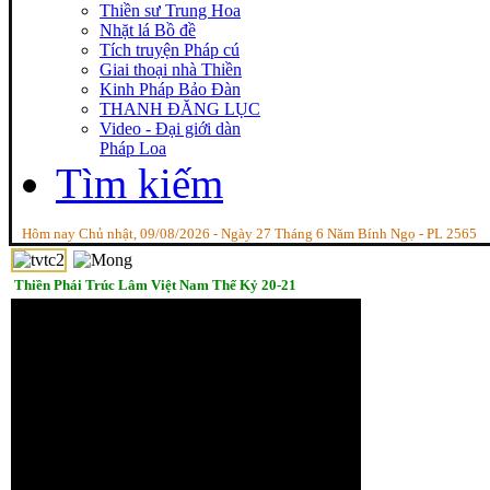
Thiền sư Trung Hoa
Nhặt lá Bồ đề
Tích truyện Pháp cú
Giai thoại nhà Thiền
Kinh Pháp Bảo Đàn
THANH ĐĂNG LỤC
Video - Đại giới dàn
Pháp Loa
Tìm kiếm
Hôm nay Chủ nhật, 09/08/2026 - Ngày 27 Tháng 6 Năm Bính Ngọ - PL 2565
Thiền Phái Trúc Lâm Việt Nam Thế Kỷ 20-21