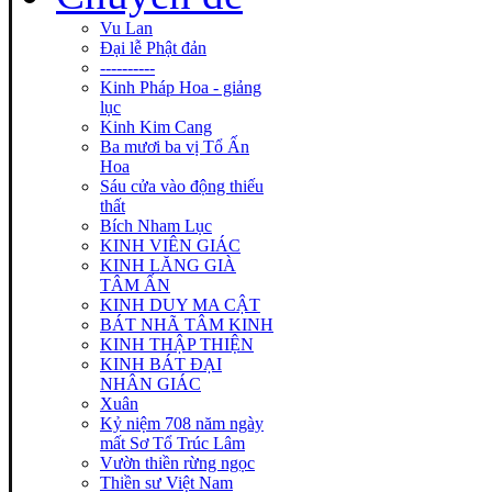
Vu Lan
Đại lễ Phật đản
----------
Kinh Pháp Hoa - giảng
lục
Kinh Kim Cang
Ba mươi ba vị Tổ Ấn
Hoa
Sáu cửa vào động thiếu
thất
Bích Nham Lục
KINH VIÊN GIÁC
KINH LĂNG GIÀ
TÂM ẤN
KINH DUY MA CẬT
BÁT NHÃ TÂM KINH
KINH THẬP THIỆN
KINH BÁT ĐẠI
NHÂN GIÁC
Xuân
Kỷ niệm 708 năm ngày
mất Sơ Tổ Trúc Lâm
Vườn thiền rừng ngọc
Thiền sư Việt Nam