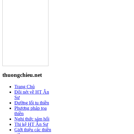
thuongchieu.net
Trang Chủ
Đôi nét về HT Ân
Sư
Đường lối tu thiền
Phương pháp tọa
thiền
Nghi thức sám hối
Thi kệ HT Ân Sư
Giới thiệu các thiền