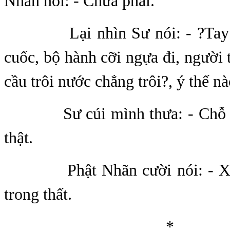
Nhãn nói: - Chưa phải.
Lại nhìn Sư nói: - ?Tay k
cuốc, bộ hành cỡi ngựa đi, người t
cầu trôi nước chẳng trôi?, ý thế n
Sư cúi mình thưa: - Chỗ cú
thật.
Phật Nhãn cười nói: - Xưa
trong thất.
*