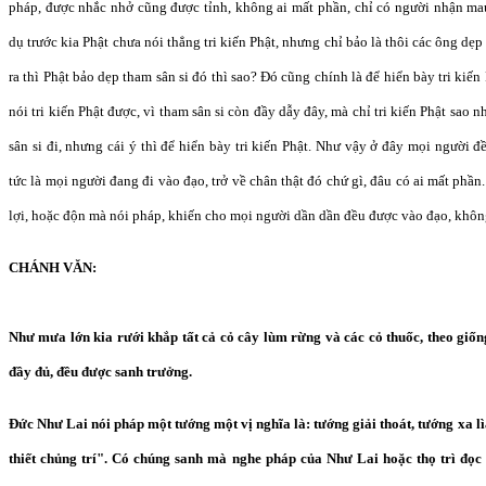
pháp, được nhắc nhở cũng được tỉnh, không ai mất phần, chỉ có người nhận ma
dụ trước kia Phật chưa nói thẳng tri kiến Phật, nhưng chỉ bảo là thôi các ông dẹp 
ra thì Phật bảo dẹp tham sân si đó thì sao? Đó cũng chính là để hiển bày tri kiế
nói tri kiến Phật được, vì tham sân si còn đầy dẫy đây, mà chỉ tri kiến Phật sao 
sân si đi, nhưng cái ý thì để hiển bày tri kiến Phật. Như vậy ở đây mọi người 
tức là mọi người đang đi vào đạo, trở về chân thật đó chứ gì, đâu có ai mất phầ
lợi, hoặc độn mà nói pháp, khiến cho mọi người dần dần đều được vào đạo, không
CHÁNH VĂN:
Như mưa lớn kia rưới khắp tất cả cỏ cây lùm rừng và các cỏ thuốc, theo gi
đầy đủ, đều được sanh trưởng.
Đức Như Lai nói pháp một tướng một vị nghĩa là: tướng giải thoát, tướng xa lì
thiết chủng trí". Có chúng sanh mà nghe pháp của Như Lai hoặc thọ trì đọc