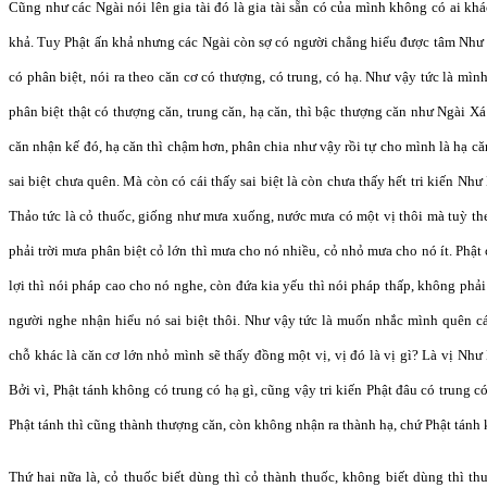
Cũng như các Ngài nói lên gia tài đó là gia tài sẵn có của mình không có ai kh
khả. Tuy Phật ấn khả nhưng các Ngài còn sợ có người chẳng hiểu được tâm Như 
có phân biệt, nói ra theo căn cơ có thượng, có trung, có hạ. Như vậy tức là m
phân biệt thật có thượng căn, trung căn, hạ căn, thì bậc thượng căn như Ngài X
căn nhận kế đó, hạ căn thì chậm hơn, phân chia như vậy rồi tự cho mình là hạ că
sai biệt chưa quên. Mà còn có cái thấy sai biệt là còn chưa thấy hết tri kiến Nh
Thảo tức là cỏ thuốc, giống như mưa xuống, nước mưa có một vị thôi mà tuỳ th
phải trời mưa phân biệt cỏ lớn thì mưa cho nó nhiều, cỏ nhỏ mưa cho nó ít. Phậ
lợi thì nói pháp cao cho nó nghe, còn đứa kia yếu thì nói pháp thấp, không phải
người nghe nhận hiểu nó sai biệt thôi. Như vậy tức là muốn nhắc mình quên cá
chỗ khác là căn cơ lớn nhỏ mình sẽ thấy đồng một vị, vị đó là vị gì? Là vị Như L
Bởi vì, Phật tánh không có trung có hạ gì, cũng vậy tri kiến Phật đâu có trung 
Phật tánh thì cũng thành thượng căn, còn không nhận ra thành hạ, chứ Phật tánh 
Thứ hai nữa là, cỏ thuốc biết dùng thì cỏ thành thuốc, không biết dùng thì th