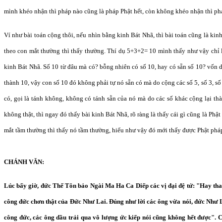
mình khéo nhận thì pháp nào cũng là pháp Phật hết, còn không khéo nhận thì ph
Ví như bài toán cộng thôi, nếu nhìn bằng kinh Bát Nhã, thì bài toán cũng là ki
theo con mắt thường thì thấy thường. Thí dụ 5+3+2= 10 mình thấy như vậy chỉ l
kinh Bát Nhã. Số 10 từ đâu mà có? bỗng nhiên có số 10, hay có sẵn số 10? vốn d
thành 10, vậy con số 10 đó không phải tự nó sẵn có mà do cộng các số 5, số 3, s
có, gọi là tánh không, không có tánh sẵn của nó mà do các số khác cộng lại th
không thật, thì ngay đó thấy bài kinh Bát Nhã, rõ ràng là thấy cái gì cũng là Ph
mắt tầm thường thì thấy nó tầm thường, hiểu như vậy đó mới thấy được Phật pháp
CHÁNH VĂN:
Lúc bấy giờ, đức Thế Tôn bảo Ngài Ma Ha Ca Diếp các vị đại đệ tử: "Hay th
công đức chơn thật của Đức Như Lai. Đúng như lời các ông vừa nói, đức Như L
công đức, các ông dầu trải qua vô lượng ức kiếp nói cũng không hết được". 