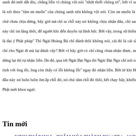
sanh đó mới dắt dìu, chẳng liền vì chúng vội nói "nhứt thiết chủng trí", bởi vì
là xét theo "tâm ưa muốn" của chúng sanh nên không vội nói. Còn ưa muốn l
chứ chưa chịu dừng, bây giờ mà chỉ ra chỗ này nó không chịu nhận đâu, chỉ sa
này chỉ im lặng thôi, để người khi đến duyên tự lãnh hội. Bởi vậy, trong sử th
là đại ý Phật pháp" Thì Ngài Hoàng Bá chỉ đánh thôi không nói, cái đó là cái s
chỉ cho Ngài đi mà lại đánh vậy? Bởi vì bây giờ có chỉ cũng chưa nhận được, m
dừng lại thì tự nhận liền. Do đó, qua tới Ngài Đại Ngu thì Ngài Đại Ngu chỉ nói 
tình với ông rồi, ông còn thấy có lỗi không lỗi" ngay đó nhận liền. Bởi từ khi
đầu này nó luôn luôn ôm ấp chỗ đó, nó chú tâm chỗ đó thôi, hết chạy bậy, khiế
Phật mới khen ngợi:
Tin mới