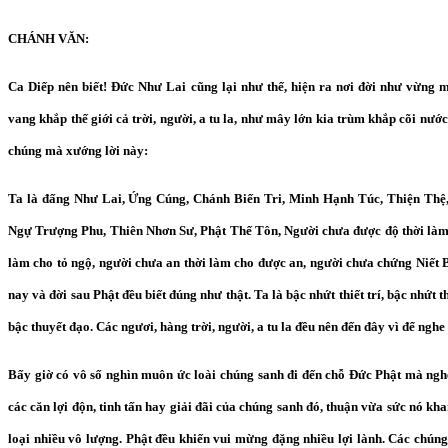
CHÁNH VĂN:
Ca Diếp nên biết! Đức Như Lai cũng lại như thế, hiện ra nơi đời như vừng m
vang khắp thế giới cả trời, người, a tu la, như mây lớn kia trùm khắp cõi nước
chúng mà xướng lời này:
Ta là đấng Như Lai, Ứng Cúng, Chánh Biến Tri, Minh Hạnh Túc, Thiện Thệ,
Ngự Trượng Phu, Thiên Nhơn Sư, Phật Thế Tôn, Người chưa được độ thời làm 
làm cho tỏ ngộ, người chưa an thời làm cho được an, người chưa chứng Niết 
nay và đời sau Phật đều biết đúng như thật. Ta là bậc nhứt thiết trí, bậc nhứt th
bậc thuyết đạo. Các ngươi, hàng trời, người, a tu la đều nên đến đây vì để nghe
Bấy giờ có vô số nghìn muôn ức loài chúng sanh đi đến chỗ Đức Phật mà ng
các căn lợi độn, tinh tấn hay giải đãi của chúng sanh đó, thuận vừa sức nó k
loại nhiều vô lượng. Phật đều khiến vui mừng đặng nhiều lợi lành. Các chúng