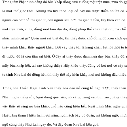
Trong tâm Phật bình đẳng đó bủa khắp đồng rưới xuống một trận mưa, mưa đó gọ
là một thể giác thôi. Nhưng mà tuỳ theo loại cỏ cây mà được thấm nhuần có kh
người căn cơ nhỏ thì giác ít, còn người sâu hơn thì giác nhiều, tuỳ theo căn cơ
một trận mưa, cũng đồng một tâm địa đó, đồng pháp thể chân thật đó, mà chỗ
nhắc mình cái gì? Quên mọi sai biệt đó, thì thấy được chỗ đồng đó, còn chưa qu
thấy mình khác, thấy người khác. Bởi vậy thấy tôi là hạng chậm lụt rồi thôi tu t
đi trước, đó là còn tâm sai biệt. Ở đây ai thấy được đám mưa dày bủa khắp đó,
mây bủa khắp hết, tại sao không thấy? Hãy khéo thấy, đừng có kẹt nơi cỏ cây s
tự tánh Như Lai đó đồng hết, thì thấy thể này hiện khắp mọi nơi không đâu thiếu
Trong nhà Thiền Ngài Linh Vân thấy hoa đào nở cũng tỏ ngộ được, thấy thân
Nhàn nghe tiếng sỏi, Ngài đang quét sân, nó văng trúng vào bụi trúc, cũng thấy
vậy thấy rõ ràng nó bủa khắp, chỗ nào cũng hiện hết. Ngài Linh Mặc nghe gọi
Huệ Lăng tham Thiền hai mươi năm, ngồi rách bảy bồ đoàn, mà không ngộ, như
ngộ cũng thấy Như Lai ngay đó. Và đây đoạn Như Lai kêu gọi.