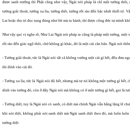
được sanh trưởng thì Phật cũng như vậy, Ngài nói pháp là chỉ một tướng thôi, 
tướng giải thoát, tướng xa lìa, tướng diệt, tướng rốt ráo đến bậc nhứt thiết trí
Lai hoặc thọ trì đọc tụng đúng như lời mà tu hành, thì được công đức tự mình kh
Như vậy quí vị nghe rõ, Như Lai Ngài nói pháp ra cũng là pháp một tướng, một v
rốt ráo đến giác ngộ thôi, chớ không gì khác, đó là một cái căn bản. Ngài nói th
- Tướng giải thoát, tức là Ngài nói tất cả không vướng một cái gì hết, đều đưa ng
thì dính vào cái đó.
- Tướng xa lìa, tức là Ngài nói đủ hết, nhưng mà tự nó không một tướng gì hết, 
dính vào tướng đó, còn ở đây Ngài nói mà không có ở một tướng gì hết, gọi là tướ
- Tướng diệt, tuy là Ngài nói có sanh, có diệt mà chính Ngài vẫn hằng lặng lẽ ch
khi nói diệt, không phải nói sanh diệt mà Ngài sanh diệt theo đó, mà luôn luôn
tướng diệt.