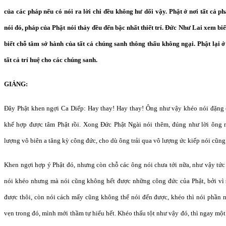
của các pháp nếu có nói ra lời chi đều không hư dối vậy. Phật ở nơi tất cả p
nói đó, pháp của Phật nói thảy đều đến bậc nhất thiết trí. Đức Như Lai xem biế
biết chỗ tâm sở hành của tất cả chúng sanh thông thấu không ngại. Phật lại ở 
tất cả trí huệ cho các chúng sanh.
GIẢNG:
Đây Phật khen ngợi Ca Diếp: Hay thay! Hay thay! Ông như vậy khéo nói đặng 
khế hợp được tâm Phật rồi. Xong Đức Phật Ngài nói thêm, đúng như lời ông
lượng vô biên a tăng kỳ công đức, cho dù ông trải qua vô lượng ức kiếp nói cũn
Khen ngợi hợp ý Phật đó, nhưng còn chỗ các ông nói chưa tới nữa, như vậy tức
nói khéo nhưng mà nói cũng không hết được những công đức của Phật, bởi vì 
được thôi, còn nói cách mấy cũng không thể nói đến được, khéo thì nói phần n
vẹn trong đó, mình mới thầm tự hiểu hết. Khéo thấu tột như vậy đó, thì ngay một 