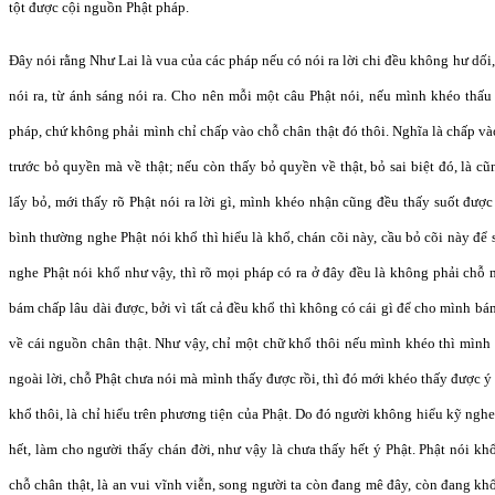
tột được cội nguồn Phật pháp.
Đây nói rằng Như Lai là vua của các pháp nếu có nói ra lời chi đều không hư dối,
nói ra, từ ánh sáng nói ra. Cho nên mỗi một câu Phật nói, nếu mình khéo thấu
pháp, chứ không phải mình chỉ chấp vào chỗ chân thật đó thôi. Nghĩa là chấp vào
trước bỏ quyền mà về thật; nếu còn thấy bỏ quyền về thật, bỏ sai biệt đó, là c
lấy bỏ, mới thấy rõ Phật nói ra lời gì, mình khéo nhận cũng đều thấy suốt được
bình thường nghe Phật nói khổ thì hiểu là khổ, chán cõi này, cầu bỏ cõi này để
nghe Phật nói khổ như vậy, thì rõ mọi pháp có ra ở đây đều là không phải chỗ
bám chấp lâu dài được, bởi vì tất cả đều khổ thì không có cái gì để cho mình bám
về cái nguồn chân thật. Như vậy, chỉ một chữ khổ thôi nếu mình khéo thì mình 
ngoài lời, chỗ Phật chưa nói mà mình thấy được rồi, thì đó mới khéo thấy được 
khổ thôi, là chỉ hiểu trên phương tiện của Phật. Do đó người không hiểu kỹ ngh
hết, làm cho người thấy chán đời, như vậy là chưa thấy hết ý Phật. Phật nói k
chỗ chân thật, là an vui vĩnh viễn, song người ta còn đang mê đây, còn đang khổ