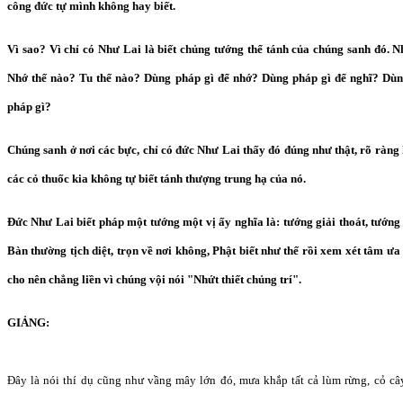
công đức tự mình không hay biết.
Vì sao? Vì chỉ có Như Lai là biết chủng tướng thể tánh của chúng sanh đó. Nh
Nhớ thế nào? Tu thế nào? Dùng pháp gì để nhớ? Dùng pháp gì để nghĩ? Dùn
pháp gì?
Chúng sanh ở nơi các bực, chỉ có đức Như Lai thấy đó đúng như thật, rõ ràng
các cỏ thuốc kia không tự biết tánh thượng trung hạ của nó.
Đức Như Lai biết pháp một tướng một vị ấy nghĩa là: tướng giải thoát, tướng x
Bàn thường tịch diệt, trọn về nơi không, Phật biết như thế rồi xem xét tâm ư
cho nên chẳng liền vì chúng vội nói "Nhứt thiết chủng trí".
GIẢNG:
Đây là nói thí dụ cũng như vầng mây lớn đó, mưa khắp tất cả lùm rừng, cỏ c