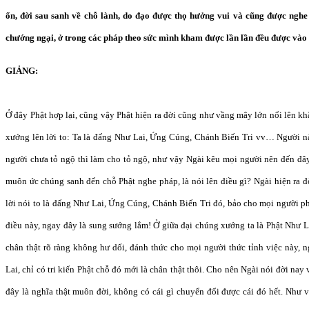
ổn, đời sau sanh về chỗ lành, do đạo được thọ hưởng vui và cũng được nghe 
chướng ngại, ở trong các pháp theo sức mình kham được lần lần đều được vào
GIẢNG:
Ở đây Phật hợp lại, cũng vậy Phật hiện ra đời cũng như vầng mây lớn nổi lên kh
xướng lên lời to: Ta là đấng Như Lai, Ứng Cúng, Chánh Biến Tri vv… Người n
người chưa tỏ ngộ thì làm cho tỏ ngộ, như vậy Ngài kêu mọi người nên đến đây
muôn ức chúng sanh đến chỗ Phật nghe pháp, là nói lên điều gì? Ngài hiện ra 
lời nói to là đấng Như Lai, Ứng Cúng, Chánh Biến Tri đó, bảo cho mọi người p
điều này, ngay đây là sung sướng lắm! Ở giữa đại chúng xướng ta là Phật Như La
chân thật rõ ràng không hư dối, đánh thức cho mọi người thức tỉnh việc này, n
Lai, chỉ có tri kiến Phật chỗ đó mới là chân thật thôi. Cho nên Ngài nói đời nay 
đây là nghĩa thật muôn đời, không có cái gì chuyển đổi được cái đó hết. Như 