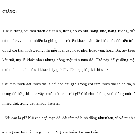
GIẢNG:
Tức là trong cõi tam thiên đại thiên, trong đó có núi, sông, khe, hang, ruộng, đ
cỏ thuốc.vv… bao nhiêu là giống loại có tên khác, màu sắc khác, lúc đó trên tr
đồng xối trận mưa xuống, thì mỗi loại cây hoặc nhỏ, hoặc vừa, hoặc lớn, tuỳ the
kết trái, tuy là khác nhau nhưng đồng một trận mưa đó. Chỗ này để ý: đồng mộ
chỗ thấm nhuần có sai khác, bây giờ đây để hợp pháp lại thì sao?
Cõi tam thiên đại thiên đó là chỉ cho cái gì? Trong cõi tam thiên đại thiên đó, 
trong đó hết, thì như vậy muốn chỉ cho cái gì? Chỉ cho chúng sanh đồng một tâ
nhiêu thứ, trong đất tâm đó hiện ra:
- Núi cao là gì? Núi cao ngã mạn đó, đất tâm nó bình đẳng như nhau, vì vô minh 
- Sông sâu, hố thẳm là gì? Là những tâm hiểm độc sâu thẳm.