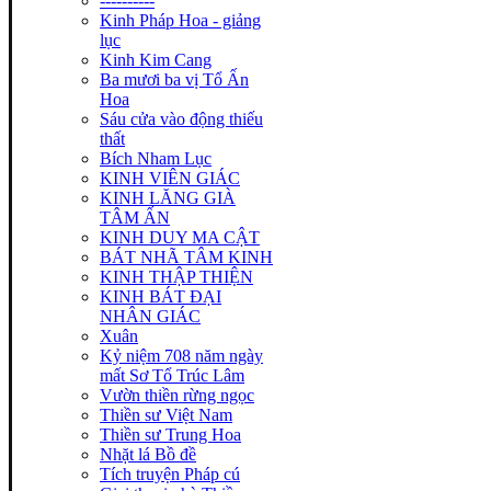
----------
Kinh Pháp Hoa - giảng
lục
Kinh Kim Cang
Ba mươi ba vị Tổ Ấn
Hoa
Sáu cửa vào động thiếu
thất
Bích Nham Lục
KINH VIÊN GIÁC
KINH LĂNG GIÀ
TÂM ẤN
KINH DUY MA CẬT
BÁT NHÃ TÂM KINH
KINH THẬP THIỆN
KINH BÁT ĐẠI
NHÂN GIÁC
Xuân
Kỷ niệm 708 năm ngày
mất Sơ Tổ Trúc Lâm
Vườn thiền rừng ngọc
Thiền sư Việt Nam
Thiền sư Trung Hoa
Nhặt lá Bồ đề
Tích truyện Pháp cú