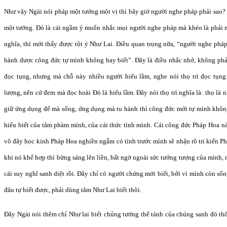
Như vậy Ngài nói pháp một tướng một vị thì bây giờ người nghe pháp phải sao?
một tướng. Đó là cái ngầm ý muốn nhắc mọi người nghe pháp mà khéo là phải 
nghĩa, thì mới thấy được tột ý Như Lai. Điều quan trọng nữa, “người nghe pháp,
hành được công đức tự mình không hay biết”. Đây là điều nhắc nhở, không phải
đọc tụng, nhưng mà chỗ này nhiều người hiểu lầm, nghe nói thọ trì đọc tụn
lượng, nên cứ đem mà đọc hoài Đó là hiểu lầm. Đây nói thọ trì nghĩa là: thọ là n
giữ ứng dụng để mà sống, ứng dụng mà tu hành thì công đức mới tự mình không 
hiểu biết của tâm phàm mình, của cái thức tình mình. Cái công đức Pháp Hoa nà
vô đây học kinh Pháp Hoa nghiền ngẫm có tính trước mình sẽ nhận rõ tri kiến Ph
khi nó khế hợp thì bừng sáng lên liền, bất ngờ ngoài sức tưởng tượng của mình, n
cái suy nghĩ sanh diệt rồi. Đây chỉ có người chứng mới biết, bởi vì mình còn sốn
đâu tự biết được, phải dùng tâm Như Lai biết thôi.
Đây Ngài nói thêm chỉ Như lai biết chủng tướng thể tánh của chúng sanh đó thô