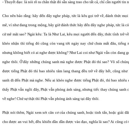
- Thuyết đạo: là nói rõ ra chân thật đó sẵn sàng trao cho tất cả, chỉ cần người tin 
Cho nên bảo rằng: hãy đến đây nghe pháp, tức là kêu gọi trở về, đánh thức mọ
mê, ví như đang trong mộng, bây giờ đánh thức hãy đến đây nghe pháp, tức là có
cứ mê mãi sao? Ngài kêu: Ta là Như Lai, kêu mọi người đến đây, thức tỉnh trở về
khéo nhận thì tiếng đó cũng còn vang tới ngày nay chứ chưa mất đâu, tiếng n
nhưng không biết có ai nghe được không? Như Lai coi như Ngài vẫn còn đang g
nghe thôi. Ở đây những chúng sanh mà nghe được Phật đó thì sao? Vô số chún
được tiếng Phật đó thì bao nhiêu tâm lang thang đều trở về đây hết, cũng như
sanh đi đến Phật mà nghe. Nếu ai khéo nghe được tiếng Phật đó, thì bao nhiêu 
thấy Phật vẫn ngồi đây, Phật vẫn phóng ánh sáng, nhưng tiếc thay chúng sanh 
về nghe! Chứ sự thật thì Phật vẫn phóng ánh sáng tại đây thôi.
Phật nói thêm, Ngài xem xét căn cơ của chúng sanh, hoặc tinh tấn, hoặc giải đã
cho được an vui hết, đều khiến dần dần được vào đạo, nghĩa là sao? Ai cũng có 