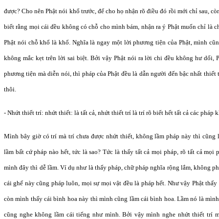
được? Cho nên Phật nói khổ trước, để cho họ nhận rõ điều đó rồi mới chỉ sau, còn
biết rằng mọi cái đều không có chỗ cho mình bám, nhận ra ý Phật muốn chỉ là ch
Phật nói chỗ khổ là khổ. Nghĩa là ngay một lời phương tiện của Phật, mình cũn
không mắc kẹt trên lời sai biệt. Bởi vậy Phật nói ra lời chi đều không hư dối, P
phương tiện mà diễn nói, thì pháp của Phật đều là dẫn người đến bậc nhất thiết 
thôi.
- Nhứt thiết trí: nhứt thiết: là tất cả, nhứt thiết trí là trí rõ biết hết tất cả các pháp
Mình bây giờ có trí mà trí chưa được nhứt thiết, không lầm pháp này thì cũng
lầm bất cứ pháp nào hết, tức là sao? Tức là thấy tất cả mọi pháp, rõ tất cả mọ
mình đây thì dễ lầm. Ví dụ như là thấy pháp, chữ pháp nghĩa rộng lắm, không ph
cái ghế này cũng pháp luôn, mọi sự mọi vật đều là pháp hết. Như vậy Phật thấy b
còn mình thấy cái bình hoa này thì mình cũng lầm cái bình hoa. Lầm nó là mìn
cũng nghe không lầm cái tiếng như mình. Bởi vậy mình nghe nhứt thiết trí mìn