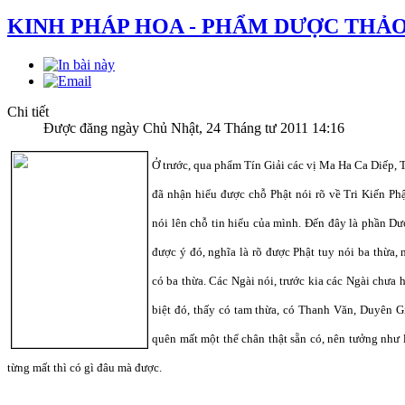
KINH PHÁP HOA - PHẨM DƯỢC THẢO
Chi tiết
Được đăng ngày Chủ Nhật, 24 Tháng tư 2011 14:16
Ở trước, qua phẩm Tín Giải các vị Ma Ha Ca Diếp, T
đã nhận hiểu được chỗ Phật nói rõ về Tri Kiến Phậ
nói lên chỗ tin hiểu của mình. Đến đây là phần D
được ý đó, nghĩa là rõ được Phật tuy nói ba thừa, 
có ba thừa. Các Ngài nói, trước kia các Ngài chưa h
biệt đó, thấy có tam thừa, có Thanh Văn, Duyên Gi
quên mất một thể chân thật sẵn có, nên tưởng như l
từng mất thì có gì đâu mà được.