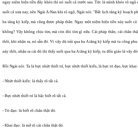
ngay niệm hiện tiền đây khéo thì nó suốt cả trước sau. Tức là mình khéo tỏ ngộ
suốt cả xưa nay, nên Ngài A-Nan khi tỏ ngộ, Ngài nói: "Bất lịch tăng kỳ hoạch p
ba tăng kỳ kiếp, mà cũng được pháp thân. Ngay một niệm hiện tiền này suốt cả b
không? Vậy không chịu tìm, mà còn đòi tìm gì nữa. Cái pháp thân, cái chân th
thôi, khi nhận ra, nó sẵn đó. Vì vậy dù trải qua ba A tăng kỳ kiếp mà tu công ph
này thôi, nhận ra cái đó thì thấy suốt qua ba A tăng kỳ kiếp, tu đốn giáo là vậy đó
Rồi Ngài nói: Ta là bực nhứt thiết trí, bực nhứt thiết kiến, là bực tri đạo, bực kha
- Nhứt thiết kiến: là thấy rõ tất cả.
- Bực nhứt thiết trí là bậc biết rõ tất cả.
- Tri đạo: là biết rõ chân thật đó.
- Khai đạo: là mở rõ cái chân thật đó.