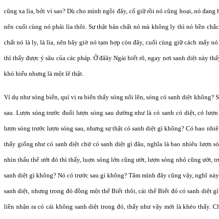
cũng xa lìa, bởi vì sao? Dù cho mình ngồi đây, cố giữ rồi nó cũng hoại, nó đang ho
nên cuối cùng nó phải lìa thôi. Sự thật bản chất nó mà không ly thì nó bền chắ
chất nó là ly, là lìa, nên bây giờ nó tạm hợp còn đây, cuối cùng giữ cách mấy nó
thì thấy được ý sâu của các pháp. Ở đâây Ngài biết rõ, ngay nơi sanh diệt này th
khó hiểu nhưng là một lẽ thật.
Ví dụ như sóng biển, quí vị ra biển thấy sóng nổi lên, sóng có sanh diệt không? S
sau. Lượn sóng trước đuổi lượn sóng sau dường như là có sanh có diệt, có lượn 
lượn sóng trước lượn sóng sau, nhưng sự thật có sanh diệt gì không? Có bao nhi
thấy giống như có sanh diệt chứ có sanh diệt gì đâu, nghĩa là bao nhiêu lượn s
nhìn thấu thể ướt đó thì thấy, luợn sóng lớn cũng ướt, lượn sóng nhỏ cũng ướt, t
sanh diệt gì không? Nó có trước sau gì không? Tâm mình đây cũng vậy, nghĩ này
sanh diệt, nhưng trong đó đồng một thể Biết thôi, cái thể Biết đó có sanh diệt g
liền nhận ra có cái không sanh diệt trong đó, thấy như vậy mới là khéo thấy.