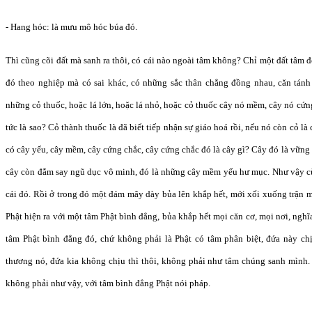
- Hang hóc: là mưu mô hóc búa đó.
Thì cũng cõi đất mà sanh ra thôi, có cái nào ngoài tâm không? Chỉ một đất tâm đó
đó theo nghiệp mà có sai khác, có những sắc thân chẳng đồng nhau, căn tánh
những cỏ thuốc, hoặc lá lớn, hoặc lá nhỏ, hoặc cỏ thuốc cây nó mềm, cây nó cứn
tức là sao? Cỏ thành thuốc là đã biết tiếp nhận sự giáo hoá rồi, nếu nó còn cỏ l
có cây yếu, cây mềm, cây cứng chắc, cây cứng chắc đó là cây gì? Cây đó là vững c
cây còn đắm say ngũ dục vô minh, đó là những cây mềm yếu hư mục. Như vậy c
cái đó. Rồi ở trong đó một đám mây dày bủa lên khắp hết, mới xối xuống trận mư
Phật hiện ra với một tâm Phật bình đẳng, bủa khắp hết mọi căn cơ, mọi nơi, ngh
tâm Phật bình đẳng đó, chứ không phải là Phật có tâm phân biệt, đứa này ch
thương nó, đứa kia không chịu thì thôi, không phải như tâm chúng sanh mình. 
không phải như vậy, với tâm bình đẳng Phật nói pháp.