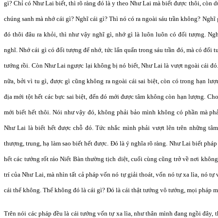
gì? Chỉ có Như Lai biết, thì rõ ràng đó là y theo Như Lai mà biết được thôi, còn
chúng sanh mà nhớ cái gì? Nghĩ cái gì? Thì nó có ra ngoài sáu trần không? Nghĩ g
đó thôi đâu ra khỏi, thì như vậy nghĩ gì, nhớ gì là luôn luôn có đối tượng. Ng
nghĩ. Nhớ cái gì có đối tượng để nhớ, tức lẩn quẩn trong sáu trần đó, mà có đối t
tướng rồi. Còn Như Lai ngược lại không bị nó biết, Như Lai là vượt ngoài cái đó.
nữa, bởi vì tu gì, được gì cũng không ra ngoài cái sai biệt, còn có trong hạn lư
địa mới tột hết các bực sai biệt, đến đó mới được tâm không còn hạn lượng. Ch
mới biết hết thôi. Nói như vậy đó, không phải bảo mình không có phần mà ph
Như Lai là biết hết được chỗ đó. Tức nhắc mình phải vượt lên trên những tâm
thượng, trung, hạ làm sao biết hết được. Đó là ý nghĩa rõ ràng. Như Lai biết phá
hết các tướng rốt ráo Niết Bàn thường tịch diệt, cuối cùng cũng trở về nơi không
trí của Như Lai, mà nhìn tất cả pháp vốn nó tự giải thoát, vốn nó tự xa lìa, nó t
cái thể không. Thể không đó là cái gì? Đó là cái thật tướng vô tướng, mọi pháp m
Trên nói các pháp đều là cái tướng vốn tự xa lìa, như thân mình đang ngồi đây, t