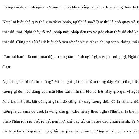
nhưng cái đó chính ngay nơi mình, mình khéo sống, khéo tu thì ai cũng được hết
Như Lai biết chỗ quy thú của tất cả pháp, nghĩa là sao? Quy thú là chỗ quay về, 
thật đó thôi, Ngài thấy rõ mỗi pháp mỗi pháp đều trở về gốc chân thật đó chớ k
thật đó. Cũng như Ngài rõ biết chỗ tâm sở hành của tất cả chúng sanh, thông thấ
-Tâm sở hành: là mọi hoạt động trong tâm mình nghĩ gì, suy gì, tưởng gì, Ngài 
được.
Người nghe tới có tin không? Mình nghĩ gì thầm thầm trong đây Phật cũng biết h
tướng gì đó, nếu dùng con mắt Như Lai nhìn thì biết rõ hết. Bây giờ quí vị ngồi 
Như Lai mà biết, bất cứ nghĩ gì thì đó cũng là vọng tưởng thôi, đó là tâm hư dối
tướng là có sanh có diệt, là vọng chứ gì? Cho nên y theo nghĩa Như Lai là biết 
pháp Ngài rốt ráo biết rõ hết nên mới chỉ bày tất cả trí tuệ cho chúng sanh. Vì 
tức là tự tại không ngăn ngại, đối các pháp sắc, thinh, hương, vị, xúc, pháp Ngài q