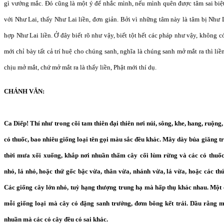
gì vướng mắc. Đó cũng là một ý để nhắc mình, nếu mình quên được tâm sai biệt
với Như Lai, thấy Như Lai liền, đơn giản. Bởi vì những tâm này là tâm bị Như L
hợp Như Lai liền. Ở đây biết rõ như vậy, biết tột hết các pháp như vậy, không 
mới chỉ bày tất cả trí huệ cho chúng sanh, nghĩa là chúng sanh mở mắt ra thì li
chịu mở mắt, chứ mở mắt ra là thấy liền, Phật mới thí dụ.
CHÁNH VĂN:
Ca Diếp! Thí như trong cõi tam thiên đại thiên nơi núi, sông, khe, hang, ruộng
cỏ thuốc, bao nhiêu giống loại tên gọi màu sắc đều khác. Mây dày bủa giăng t
thời mưa xối xuống, khắp nơi nhuần thấm cây cối lùm rừng và các cỏ thuốc
nhỏ, lá nhỏ, hoặc thứ gốc bậc vừa, thân vừa, nhánh vừa, lá vừa, hoặc các thứ 
Các giống cây lớn nhỏ, tuỳ hạng thượng trung hạ mà hấp thụ khác nhau. Mộ
mỗi giống loại mà cây cỏ đặng sanh trưởng, đơm bông kết trái. Dầu rằng m
nhuần mà các cỏ cây đều có sai khác.