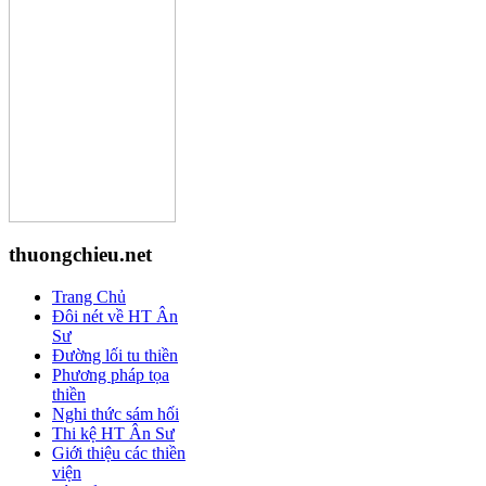
thuongchieu.net
Trang Chủ
Đôi nét về HT Ân
Sư
Đường lối tu thiền
Phương pháp tọa
thiền
Nghi thức sám hối
Thi kệ HT Ân Sư
Giới thiệu các thiền
viện