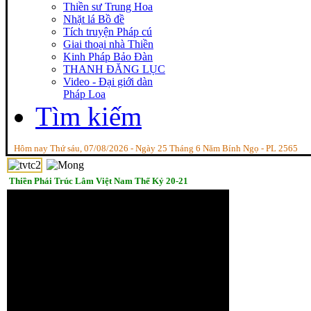
Thiền sư Trung Hoa
Nhặt lá Bồ đề
Tích truyện Pháp cú
Giai thoại nhà Thiền
Kinh Pháp Bảo Đàn
THANH ĐĂNG LỤC
Video - Đại giới dàn
Pháp Loa
Tìm kiếm
Hôm nay Thứ sáu, 07/08/2026 - Ngày 25 Tháng 6 Năm Bính Ngọ - PL 2565
Thiền Phái Trúc Lâm Việt Nam Thế Kỷ 20-21