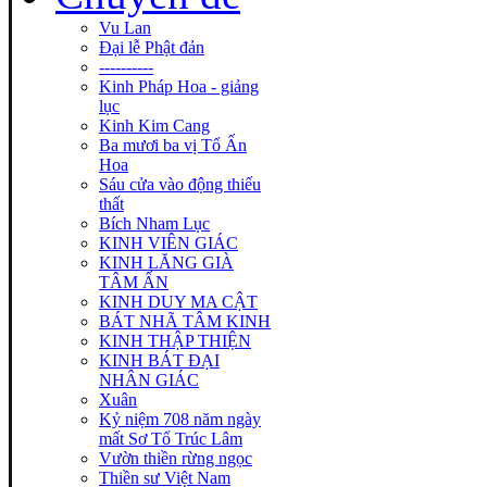
Vu Lan
Đại lễ Phật đản
----------
Kinh Pháp Hoa - giảng
lục
Kinh Kim Cang
Ba mươi ba vị Tổ Ấn
Hoa
Sáu cửa vào động thiếu
thất
Bích Nham Lục
KINH VIÊN GIÁC
KINH LĂNG GIÀ
TÂM ẤN
KINH DUY MA CẬT
BÁT NHÃ TÂM KINH
KINH THẬP THIỆN
KINH BÁT ĐẠI
NHÂN GIÁC
Xuân
Kỷ niệm 708 năm ngày
mất Sơ Tổ Trúc Lâm
Vườn thiền rừng ngọc
Thiền sư Việt Nam