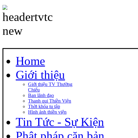
Home
Giới thiệu
Giới thiệu TV Thường
Chiếu
Ban lãnh đạo
Thanh qui Thiền Viện
Thời khóa tu tập
Hình ảnh thiền viện
Tin Tức - Sự Kiện
Phật pháp căn bản