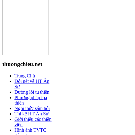
thuongchieu.net
Trang Chủ
Đôi nét về HT Ân
Sư
Đường lối tu thiền
Phương pháp tọa
thiền
Nghi thức sám hối
Thi kệ HT Ân Sư
Giới thiệu các thiền
viện
Hình ảnh TVTC