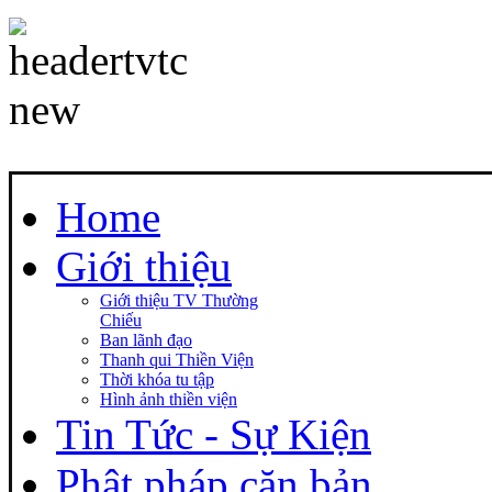
Home
Giới thiệu
Giới thiệu TV Thường
Chiếu
Ban lãnh đạo
Thanh qui Thiền Viện
Thời khóa tu tập
Hình ảnh thiền viện
Tin Tức - Sự Kiện
Phật pháp căn bản