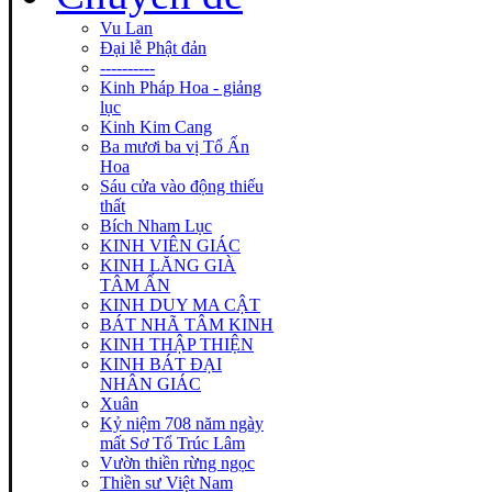
Vu Lan
Đại lễ Phật đản
----------
Kinh Pháp Hoa - giảng
lục
Kinh Kim Cang
Ba mươi ba vị Tổ Ấn
Hoa
Sáu cửa vào động thiếu
thất
Bích Nham Lục
KINH VIÊN GIÁC
KINH LĂNG GIÀ
TÂM ẤN
KINH DUY MA CẬT
BÁT NHÃ TÂM KINH
KINH THẬP THIỆN
KINH BÁT ĐẠI
NHÂN GIÁC
Xuân
Kỷ niệm 708 năm ngày
mất Sơ Tổ Trúc Lâm
Vườn thiền rừng ngọc
Thiền sư Việt Nam