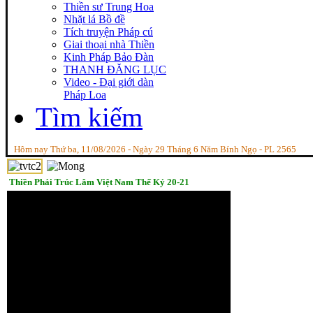
Thiền sư Trung Hoa
Nhặt lá Bồ đề
Tích truyện Pháp cú
Giai thoại nhà Thiền
Kinh Pháp Bảo Đàn
THANH ĐĂNG LỤC
Video - Đại giới dàn
Pháp Loa
Tìm kiếm
Hôm nay Thứ ba, 11/08/2026 - Ngày 29 Tháng 6 Năm Bính Ngọ - PL 2565
Thiền Phái Trúc Lâm Việt Nam Thế Kỷ 20-21