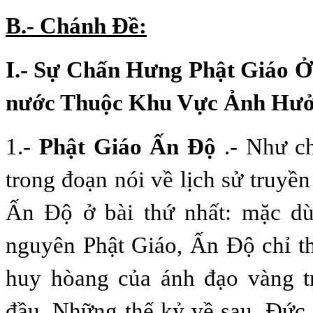
B.- Chánh Ðề:
I.- Sự Chấn Hưng Phật Giáo 
nước Thuộc Khu Vực Ảnh Hư
1.-
Phật Giáo Ấn Ðộ
.- Như c
trong đoạn nói về lịch sử truyền
Ấn Ðộ ở bài thứ nhất: mặc dù
nguyên Phật Giáo, Ấn Ðộ chỉ t
huy hòang của ánh đạo vàng t
đầu. Những thế kỷ về sau, Ðức