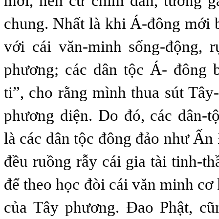
mới, nên cứ chìm dần, tưởng g
chung. Nhất là khi Á-đông mới b
với cái văn-minh sống-động, r
phương; các dân tộc Á- đông 
ti”, cho rằng mình thua sút Tâ
phương diện. Do đó, các dân-t
là các dân tộc đông đảo như Ấn
đều ruồng rẫy cái gia tài tinh-t
để theo học đòi cái văn minh cơ
của Tây phương. Ðao Phật, cũ