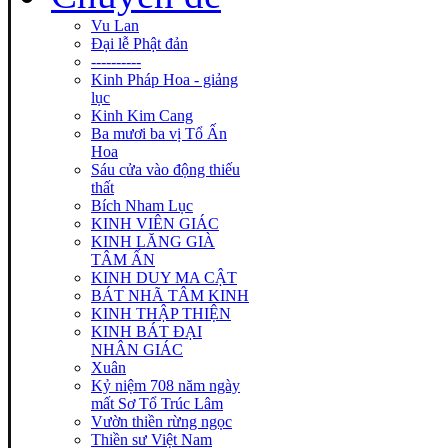
Vu Lan
Đại lễ Phật đản
----------
Kinh Pháp Hoa - giảng
lục
Kinh Kim Cang
Ba mươi ba vị Tổ Ấn
Hoa
Sáu cửa vào động thiếu
thất
Bích Nham Lục
KINH VIÊN GIÁC
KINH LĂNG GIÀ
TÂM ẤN
KINH DUY MA CẬT
BÁT NHÃ TÂM KINH
KINH THẬP THIỆN
KINH BÁT ĐẠI
NHÂN GIÁC
Xuân
Kỷ niệm 708 năm ngày
mất Sơ Tổ Trúc Lâm
Vườn thiền rừng ngọc
Thiền sư Việt Nam