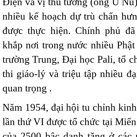
Ðiện và vị thủ tướng (ông U Nu)
nhiều kế hoạch dự trù chấn hư
được thực hiện. Chính phủ đ
khắp nơi trong nước nhiều Phật
trường Trung, Ðại học Pali, tổ 
thi giáo-lý và triệu tập nhiều đ
quan trọng .
Năm 1954, đại hội tu chỉnh kinh
lần thứ VI được tổ chức tại Miế
của 2500 bậc danh tăng ở các 