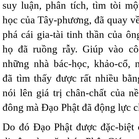
suy luận, phân tích, tìm tòi m
học của Tây-phương, đã quay v
phá cái gia-tài tinh thần của ô
họ đã ruồng rẫy. Giúp vào cô
những nhà bác-học, khảo-cổ, 
đã tìm thấy được rất nhiều bằ
nói lên giá trị chân-chất của 
đông mà Ðạo Phật đã động lực c
Do đó Ðạo Phật được đặc-biệt 