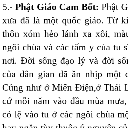
5.-
Phật Giáo Cam Bốt:
Phật G
xưa đã là một quốc giáo. Từ k
thôn xóm hẻo lánh xa xôi, mà
ngôi chùa và các tấm y của tu s
nơi. Ðời sống đạo lý và đời s
của dân gian đã ăn nhịp một c
Củng như ở Miến Ðiện,ở Thái 
cứ mỗi năm vào đầu mùa mưa, 
có lệ vào tu ở các ngôi chùa mộ
hay ngắn tùy thuộc ý nguyện củ