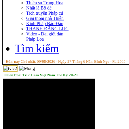
Thiền sư Trung Hoa
Nhặt lá Bồ đề
Tích truyện Pháp cú
Giai thoại nhà Thiền
Kinh Pháp Bảo Đàn
THANH ĐĂNG LỤC
Video - Đại giới dàn
Pháp Loa
Tìm kiếm
Hôm nay Chủ nhật, 09/08/2026 - Ngày 27 Tháng 6 Năm Bính Ngọ - PL 2565
Thiền Phái Trúc Lâm Việt Nam Thế Kỷ 20-21