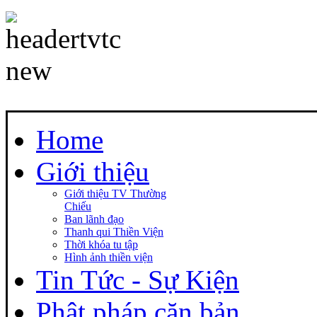
Home
Giới thiệu
Giới thiệu TV Thường
Chiếu
Ban lãnh đạo
Thanh qui Thiền Viện
Thời khóa tu tập
Hình ảnh thiền viện
Tin Tức - Sự Kiện
Phật pháp căn bản