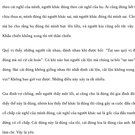
theo cái nghĩ của mình, người khác đúng theo cái nghĩ của họ. Ai cũng đúng hết 
chịu thua ai, mình đúng thì người khác sai, mà người khác đúng thì mình sai. Ch
mà họ cho rằng họ đúng thì mình bực lên liền, và người kia cũng nổi tức vậy. 
Khẩu chiến không xong thì tới thân chiến.
Quý vị thấy những người cãi nhau, đánh nhau khi được hỏi: “Tại sao quý vị đ
đúng mà nó cứ cãi hoài”. Có khi nào hai người cãi lộn mà chúng ta hỏi “tại sao”,
đúng. Hai cái đúng không giống nhau thì nhất định cãi lộn, cãi lộn không xong 
vui? Không bao giờ vui được. Những điều này xảy ra rất nhiều.
Gia đình vợ chồng, mỗi người thấy một lối, ai cũng cho là đúng thì gia đình đó
thấy thế này là đúng, nhóm kia thấy thế khác là đúng thì cũng gây ra cuộc đấu ch
cố chấp cái nghĩ của mình đúng, cái nghĩ của người khác sai là gốc của đấu tranh
đừng có cố chấp. Cái đúng này là đúng của tôi, cái đúng kia là đúng của anh. 
làm chi. Vậy là yên.