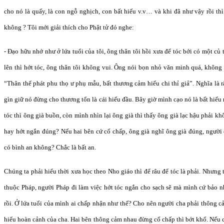
cho nó là quấy, là con ngỗ nghịch, con bất hiếu v.v… và khi đã như vậy rồi t
không ? Tôi mới giải thích cho Phật tử đó nghe:
- Đạo hữu nhớ như ở lứa tuổi của tôi, ông thân tôi hồi xưa để tóc bới có một củ 
lên thì hớt tóc, ông thân tôi không vui. Ông nói bọn nhỏ văn minh quá, không
“Thân thể phát phu thọ ư phụ mẫu, bất thương cảm hiếu chi thỉ giả”. Nghĩa là r
gìn giữ nó đừng cho thương tổn là cái hiếu đầu. Bây giờ mình cạo nó là bất hiếu 
tóc thì ông già buồn, còn mình nhìn lại ông già thì thấy ông già lạc hậu phải k
hay hớt ngắn đúng? Nếu hai bên cứ cố chấp, ông già nghĩ ông già đúng, người 
có bình an không? Chắc là bất an.
Chúng ta phải hiểu thời xưa học theo Nho giáo thì để râu để tóc là phải. Nhưng
thuộc Pháp, người Pháp đi làm việc hớt tóc ngắn cho sạch sẽ mà mình cứ bảo nh
rồi. Ở lứa tuổi của mình ai chấp nhận như thế? Cho nên người cha phải thông 
hiểu hoàn cảnh của cha. Hai bên thông cảm nhau đừng cố chấp thì bớt khổ. Nếu c