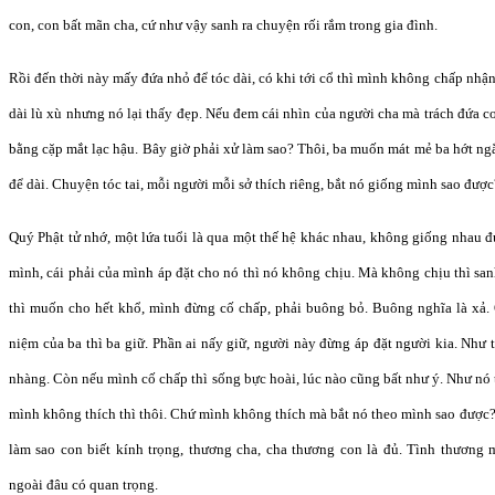
con, con bất mãn cha, cứ như vậy sanh ra chuyện rối rắm trong gia đình.
Rồi đến thời này mấy đứa nhỏ để tóc dài, có khi tới cổ thì mình không chấp nhậ
dài lù xù nhưng nó lại thấy đẹp. Nếu đem cái nhìn của người cha mà trách đứa c
bằng cặp mắt lạc hậu. Bây giờ phải xử làm sao? Thôi, ba muốn mát mẻ ba hớt ngắ
để dài. Chuyện tóc tai, mỗi người mỗi sở thích riêng, bắt nó giống mình sao được
Quý Phật tử nhớ, một lứa tuổi là qua một thế hệ khác nhau, không giống nhau
mình, cái phải của mình áp đặt cho nó thì nó không chịu. Mà không chịu thì san
thì muốn cho hết khổ, mình đừng cố chấp, phải buông bỏ. Buông nghĩa là xả.
niệm của ba thì ba giữ. Phần ai nấy giữ, người này đừng áp đặt người kia. Như t
nhàng. Còn nếu mình cố chấp thì sống bực hoài, lúc nào cũng bất như ý. Như nó 
mình không thích thì thôi. Chứ mình không thích mà bắt nó theo mình sao được
làm sao con biết kính trọng, thương cha, cha thương con là đủ. Tình thương 
ngoài đâu có quan trọng.