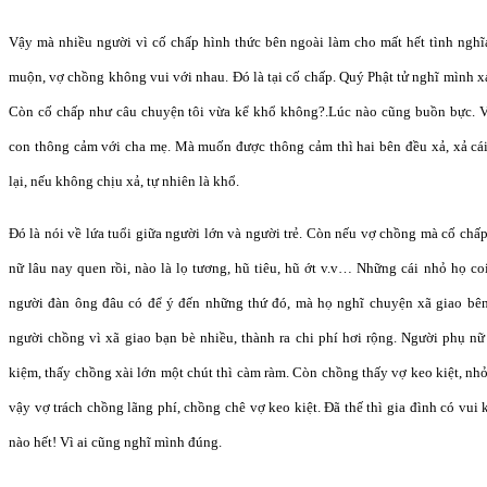
Vậy mà nhiều người vì cố chấp hình thức bên ngoài làm cho mất hết tình nghĩa
muộn, vợ chồng không vui với nhau. Đó là tại cố chấp. Quý Phật tử nghĩ mình 
Còn cố chấp như câu chuyện tôi vừa kể khổ không?.Lúc nào cũng buồn bực. V
con thông cảm với cha mẹ. Mà muốn được thông cảm thì hai bên đều xả, xả cá
lại, nếu không chịu xả, tự nhiên là khổ.
Đó là nói về lứa tuổi giữa người lớn và người trẻ. Còn nếu vợ chồng mà cố chấ
nữ lâu nay quen rồi, nào là lọ tương, hũ tiêu, hũ ớt v.v… Những cái nhỏ họ c
người đàn ông đâu có để ý đến những thứ đó, mà họ nghĩ chuyện xã giao bê
người chồng vì xã giao bạn bè nhiều, thành ra chi phí hơi rộng. Người phụ nữ c
kiệm, thấy chồng xài lớn một chút thì càm ràm. Còn chồng thấy vợ keo kiệt, n
vậy vợ trách chồng lãng phí, chồng chê vợ keo kiệt. Đã thế thì gia đình có v
nào hết! Vì ai cũng nghĩ mình đúng.