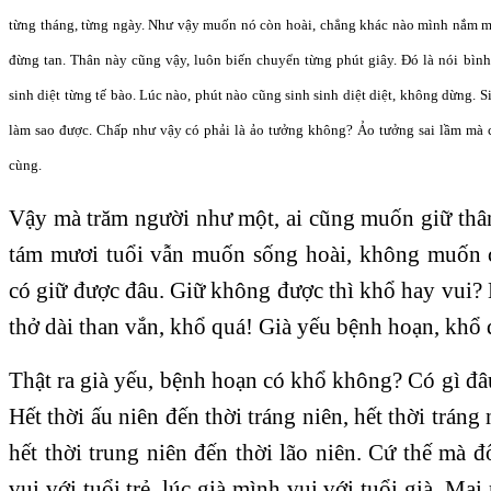
từng tháng, từng ngày. Như vậy muốn nó còn hoài, chẳng khác nào mình nắm m
đừng tan. Thân này cũng vậy, luôn biến chuyển từng phút giây. Đó là nói bình
sinh diệt từng tế bào. Lúc nào, phút nào cũng sinh sinh diệt diệt, không dừng. 
làm sao được. Chấp như vậy có phải là ảo tưởng không? Ảo tưởng sai lầm mà 
cùng.
Vậy mà trăm người như một, ai cũng muốn giữ thân
tám mươi tuổi vẫn muốn sống hoài, không muốn 
có giữ được đâu. Giữ không được thì khổ hay vui?
thở dài than vắn, khổ quá! Già yếu bệnh hoạn, khổ 
Thật ra già yếu, bệnh hoạn có khổ không? Có gì đâ
Hết thời ấu niên đến thời tráng niên, hết thời tráng 
hết thời trung niên đến thời lão niên. Cứ thế mà đ
vui với tuổi trẻ, lúc già mình vui với tuổi già. Mai 