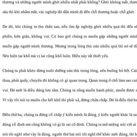
thương và những người mình ghét nhiều nhất phải không? Ghét không mất, thư
sâu thì khi nhắm mắt, các nghiệp đó dẫn mình đi đến chỗ thương hoặc chỗ ghét.
Do đó, khi chúng ta thọ thân sau, nếu ôm ấp nghiệp ghét nhiều quá thì đến 
phiền, hờn giận, không vui. Có bao giờ chúng ta muốn gặp những người mì
muốn gặp người mình thương. Nhưng trong lòng thù oán nhiều quá thì nó sẽ d
Nên hiện tại khổ mà vị lai cũng khổ luôn. Điều này rất thiết yếu.
Chúng ta phải khéo đừng nuôi dưỡng oán thù trong lòng, nên buông bỏ hết. Cái
thua, phải quấy, chuyện đó không có gì quan trọng. Quan trọng ở chỗ làm sao cu
vui. Đó mới là điều đáng lưu tâm. Chúng ta sống muốn hạnh phúc, muốn được an
Vì vậy tôi nói tu muốn cho hết khổ thì phải xả, đừng chứa chấp. Đó là điều thứ ha
Điều thứ ba, chúng ta đừng cố chấp ý kiến mình là đúng, ý kiến người khác là sai
đúng cố định mà cũng không có gì là sai cố định. Chúng ta mở miệng nói với ai
nói tôi nghĩ như vậy là đúng, người thứ hai nói tôi nghĩ thế khác mới đúng, th