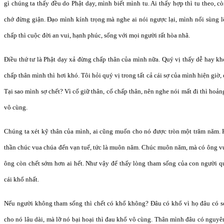
gì chúng ta thấy đều do Phật dạy, mình biết mình tu. Ai thấy hợp thì tu theo, cò
chớ đừng giận. Đạo mình kính trọng mà nghe ai nói ngược lại, mình nổi sùng l
chấp thì cuộc đời an vui, hạnh phúc, sống với mọi người rất hòa nhã.
Điều thứ tư là Phật dạy xả đừng chấp thân của mình nữa. Quý vị thấy dễ hay kh
chấp thân mình thì hơi khó. Tôi hỏi quý vị trong tất cả cái sợ của mình hiện giờ, 
Tại sao mình sợ chết? Vì cố giữ thân, cố chấp thân, nên nghe nói mất đi thì hoản
vô cùng.
Chúng ta xét kỹ thân của mình, ai cũng muốn cho nó được tròn một trăm năm.
thần chúc vua chúa đến vạn tuế, tức là muôn năm. Chúc muôn năm, mà có ông 
ông còn chết sớm hơn ai hết. Như vậy để thấy lòng tham sống của con người qu
cái khổ nhất.
Nếu người không tham sống thì chết có khổ không? Đâu có khổ vì họ đâu có s
cho nó lâu dài, mà lỡ nó bại hoại thì đau khổ vô cùng. Thân mình đâu có nguyên