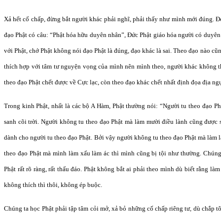
Xả hết cố chấp, đừng bắt người khác phải nghĩ, phải thấy như mình mới đúng. Đó
đạo Phật có câu: “Phật hóa hữu duyên nhân”, Đức Phật giáo hóa người có duyên 
với Phật, chớ Phật không nói đạo Phật là đúng, đạo khác là sai. Theo đạo nào cũn
thích hợp với tâm tư nguyện vọng của mình nên mình theo, người khác không th
theo đạo Phật chết được về Cực lạc, còn theo đạo khác chết nhất định đọa địa n
Trong kinh Phật, nhất là các bộ A Hàm, Phật thường nói: “Người tu theo đạo Ph
sanh cõi trời. Người không tu theo đạo Phật mà làm mười điều lành cũng được sa
dành cho người tu theo đạo Phật. Bởi vậy người không tu theo đạo Phật mà làm l
theo đạo Phật mà mình làm xấu làm ác thì mình cũng bị tội như thường. Chúng
Phật rất rõ ràng, rất thấu đáo. Phật không bắt ai phải theo mình dù biết rằng làm 
không thích thì thôi, không ép buộc.
Chúng ta học Phật phải tập tâm cỏi mở, xả bỏ những cố chấp riêng tư, dù chắp 