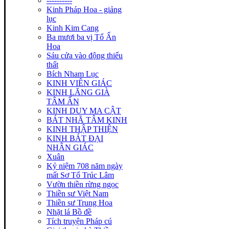
----------
Kinh Pháp Hoa - giảng
lục
Kinh Kim Cang
Ba mươi ba vị Tổ Ấn
Hoa
Sáu cửa vào động thiếu
thất
Bích Nham Lục
KINH VIÊN GIÁC
KINH LĂNG GIÀ
TÂM ẤN
KINH DUY MA CẬT
BÁT NHÃ TÂM KINH
KINH THẬP THIỆN
KINH BÁT ĐẠI
NHÂN GIÁC
Xuân
Kỷ niệm 708 năm ngày
mất Sơ Tổ Trúc Lâm
Vườn thiền rừng ngọc
Thiền sư Việt Nam
Thiền sư Trung Hoa
Nhặt lá Bồ đề
Tích truyện Pháp cú