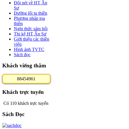
Đôi nét về HT Ân
Sư
Đường lối tu thiền
Phương pháp tọa
thiền
Nghi thức sám hối
Thi kệ HT Ân Sư
Giới thiệu các thiền
viện
Hình ảnh TVTC
Sách đọc
Khách viếng thăm
8
8
4
5
4
9
6
1
Khách trực tuyến
Có 110 khách trực tuyến
Sách Đọc