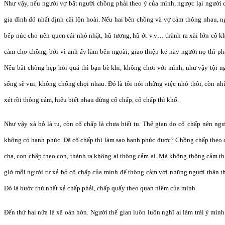
Như vậy, nếu người vợ bắt người chồng phải theo ý của mình, ngược lại người 
gia đình đó nhất định cãi lộn hoài. Nếu hai bên chồng và vợ cảm thông nhau, 
bếp núc cho nên quen cái nhỏ nhặt, hũ tương, hũ ớt v.v… thành ra xài lớn cô 
cảm cho chồng, bởi vì anh ấy làm bên ngoài, giao thiệp kẻ này người nọ thì phả
Nếu bắt chồng hẹp hòi quá thì bạn bè khi, không chơi với mình, như vậy tội n
sống sẽ vui, không chống chọi nhau. Đó là tôi nói những việc nhỏ thôi, còn n
xét rồi thông cảm, hiểu biết nhau đừng cố chấp, cố chấp thì khổ.
Như vậy xả bỏ là tu, còn cố chấp là chưa biết tu. Thế gian do cố chấp nên ng
không có hạnh phúc. Đã cố chấp thì làm sao hạnh phúc được? Chồng chấp theo c
cha, con chấp theo con, thành ra không ai thông cảm ai. Mà không thông cảm thì
giờ mỗi người tự xả bỏ cố chấp của mình để thông cảm với những người thân th
Đó là bước thứ nhất xả chấp phải, chấp quấy theo quan niệm của mình.
Đến thứ hai nữa là xã oán hờn. Người thế gian luôn luôn nghĩ ai làm trái ý mìn