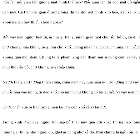
mỗi lần nổi giận lên gương mặt mình thế nào? Nổi giận lên thì con mắt đỏ ngầ
đẹp nữa. Cả trăm cái giận ở trong lòng thì nó đốt riết mình khô héo, xấu xa. N
khôn ngoan hay thiếu khôn ngoan?
Bởi vậy nên người biết tu, ai nói gì trái ý, mình giận một chút rồi bỏ đi, xả đi
chớ không phải khôn, tội gì ôm cho khổ. Trong nhà Phật có câu: “Tăng hận bất c
không quá một đêm. Chúng ta là phàm tăng nên tham sân si cũng còn, vì vậy g
chút thôi rồi bỏ, chớ không nên chấp chứa.
Người thế gian thường thích chứa, chứa năm này qua năm nọ. Họ tưởng như vậy 
chuốc họa vào mình, tự đeo khổ cho mình chứ không có lợi gì hết. Vì vậy nên Ph
Chứa chấp vừa bị khổ trong hiện tại, mà còn khổ cả vị lai nữa.
Trong kinh Phật dạy, người khi sắp bỏ thân này qua đời khác thì nghiệp thươ
thương ai thì ta nhớ người đó, ghét ai cũng nhớ kẻ đó. Như chúng ta ngồi ôn lạ