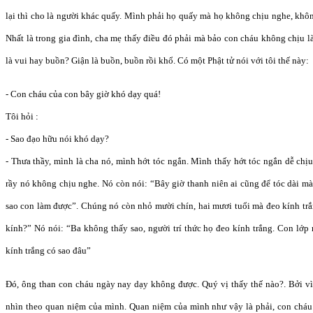
lại thì cho là người khác quấy. Mình phải họ quấy mà họ không chịu nghe, khô
Nhất là trong gia đình, cha mẹ thấy điều đó phải mà bảo con cháu không chịu là
là vui hay buồn? Giận là buồn, buồn rồi khổ. Có một Phật tử nói với tôi thế này:
- Con cháu của con bây giờ khó dạy quá!
Tôi hỏi :
- Sao đạo hữu nói khó dạy?
- Thưa thầy, mình là cha nó, mình hớt tóc ngắn. Mình thấy hớt tóc ngắn dễ chịu
rầy nó không chịu nghe. Nó còn nói: “Bây giờ thanh niên ai cũng để tóc dài mà
sao con làm được”. Chúng nó còn nhỏ mười chín, hai mươi tuổi mà đeo kính tr
kính?” Nó nói: “Ba không thấy sao, người trí thức họ đeo kính trắng. Con lớp m
kính trắng có sao đâu”
Đó, ông than con cháu ngày nay dạy không được. Quý vị thấy thế nào?. Bởi vì
nhìn theo quan niệm của mình. Quan niệm của mình như vậy là phải, con cháu