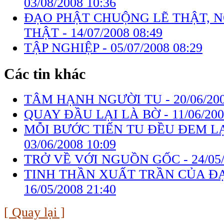
03/08/2008 10:36
ĐẠO PHẬT CHUỘNG LẼ THẬT, N
THẬT -
14/07/2008 08:49
TẬP NGHIỆP -
05/07/2008 08:29
Các tin khác
TÂM HẠNH NGƯỜI TU -
20/06/20
QUAY ĐẦU LẠI LÀ BỜ -
11/06/200
MỖI BƯỚC TIẾN TU ĐỀU ĐEM LẠ
03/06/2008 10:09
TRỞ VỀ VỚI NGUỒN GỐC -
24/05
TINH THẦN XUẤT TRẦN CỦA ĐẠ
16/05/2008 21:40
[ Quay lại ]