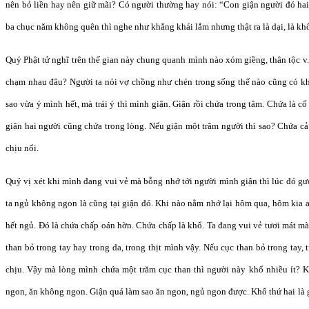
nên bỏ liền hay nên giữ mãi? Có người thường hay nói: “Con giận người đó hai
ba chục năm không quên thì nghe như khẳng khái lắm nhưng thật ra là dại, là khổ
Quý Phật tử nghĩ trên thế gian này chung quanh mình nào xóm giềng, thân tộc 
chạm nhau đâu? Người ta nói vợ chồng như chén trong sống thế nào cũng có kh
sao vừa ý mình hết, mà trái ý thì mình giận. Giận rồi chứa trong tâm. Chứa là c
giận hai người cũng chứa trong lòng. Nếu giận một trăm người thì sao? Chứa cả 
chịu nổi.
Quý vị xét khi mình đang vui vẻ mà bỗng nhớ tới người mình giận thì lúc đó g
ta ngủ không ngon là cũng tại giận đó. Khi nào nằm nhớ lại hôm qua, hôm kia ai 
hết ngủ. Đó là chứa chấp oán hờn. Chứa chấp là khổ. Ta đang vui vẻ tươi mát m
than bỏ trong tay hay trong da, trong thịt mình vậy. Nếu cục than bỏ trong tay, 
chịu. Vậy mà lòng mình chứa một trăm cục than thì người này khổ nhiều ít? 
ngon, ăn không ngon. Giận quá làm sao ăn ngon, ngủ ngon được. Khổ thứ hai là 