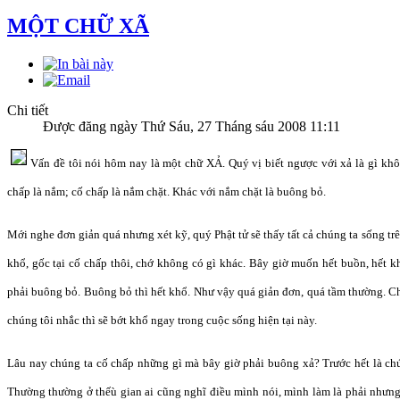
MỘT CHỮ XÃ
Chi tiết
Được đăng ngày Thứ Sáu, 27 Tháng sáu 2008 11:11
Vấn đề tôi nói hôm nay là một chữ XẢ. Quý vị biết ngược với xả là gì khô
chấp là nắm; cố chấp là nắm chặt. Khác với nắm chặt là buông bỏ.
Mới nghe đơn giản quá nhưng xét kỹ, quý Phật tử sẽ thấy tất cả chúng ta sống trê
khổ, gốc tại cố chấp thôi, chớ không có gì khác. Bây giờ muốn hết buồn, hết kh
phải buông bỏ. Buông bỏ thì hết khổ. Như vậy quá giản đơn, quá tầm thường. Ch
chúng tôi nhắc thì sẽ bớt khổ ngay trong cuộc sống hiện tại này.
Lâu nay chúng ta cố chấp những gì mà bây giờ phải buông xả? Trước hết là chú
Thường thường ở thếù gian ai cũng nghĩ điều mình nói, mình làm là phải nhưng