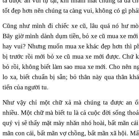
ta được an vui tự tại, khi nhắm mắt chúng ta đã c
tốt đẹp hơn nên chúng ta càng vui, không có gì phả
Cũng như mình đi chiếc xe cũ, lâu quá nó hư mòn
Bây giờ mình dành dụm tiền, bỏ xe cũ mua xe mớ
hay vui? Nhưng muốn mua xe khác đẹp hơn thì ph
bị trước rồi mới bỏ xe cũ mua xe mới được. Chứ k
bỏ rồi, không biết làm sao mua xe mới. Cho nên ngư
lo xa, biết chuẩn bị sẵn; bỏ thân này qua thân k
tiến của người tu.
Như vậy chỉ một chữ xả mà chúng ta được an ổn
nhiều. Một chữ mà biết tu là cả cuộc đời sống thoải
quý vị sẽ thấy mặt mày nhăn nhó hoài, bất mãn cái 
mãn con cái, bất mãn vợ chồng, bất mãn xã hội. M