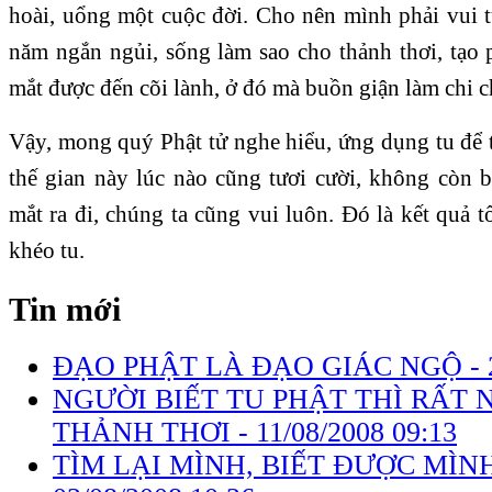
hoài, uổng một cuộc đời. Cho nên mình phải vui 
năm ngắn ngủi, sống làm sao cho thảnh thơi, tạo
mắt được đến cõi lành, ở đó mà buồn giận làm chi 
Vậy, mong quý Phật tử nghe hiểu, ứng dụng tu để t
thế gian này lúc nào cũng tươi cười, không còn
mắt ra đi, chúng ta cũng vui luôn. Đó là kết quả t
khéo tu.
Tin mới
ĐẠO PHẬT LÀ ĐẠO GIÁC NGỘ -
NGƯỜI BIẾT TU PHẬT THÌ RẤT 
THẢNH THƠI -
11/08/2008 09:13
TÌM LẠI MÌNH, BIẾT ĐƯỢC MÌNH