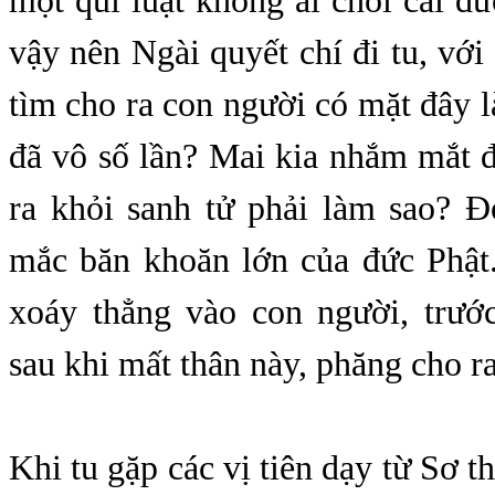
một qui luật không ai chối cãi đ
vậy nên Ngài quyết chí đi tu, vớ
tìm cho ra con người có mặt đây l
đã vô số lần? Mai kia nhắm mắt 
ra khỏi sanh tử phải làm sao? Đ
mắc băn khoăn lớn của đức Phật
xoáy thẳng vào con người, trướ
sau khi mất thân này, phăng cho 
Khi tu gặp các vị tiên dạy từ Sơ th