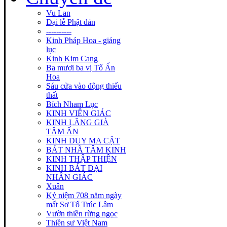
Vu Lan
Đại lễ Phật đản
----------
Kinh Pháp Hoa - giảng
lục
Kinh Kim Cang
Ba mươi ba vị Tổ Ấn
Hoa
Sáu cửa vào động thiếu
thất
Bích Nham Lục
KINH VIÊN GIÁC
KINH LĂNG GIÀ
TÂM ẤN
KINH DUY MA CẬT
BÁT NHÃ TÂM KINH
KINH THẬP THIỆN
KINH BÁT ĐẠI
NHÂN GIÁC
Xuân
Kỷ niệm 708 năm ngày
mất Sơ Tổ Trúc Lâm
Vườn thiền rừng ngọc
Thiền sư Việt Nam