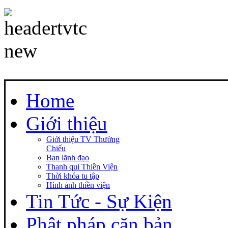
Home
Giới thiệu
Giới thiệu TV Thường
Chiếu
Ban lãnh đạo
Thanh qui Thiền Viện
Thời khóa tu tập
Hình ảnh thiền viện
Tin Tức - Sự Kiện
Phật pháp căn bản