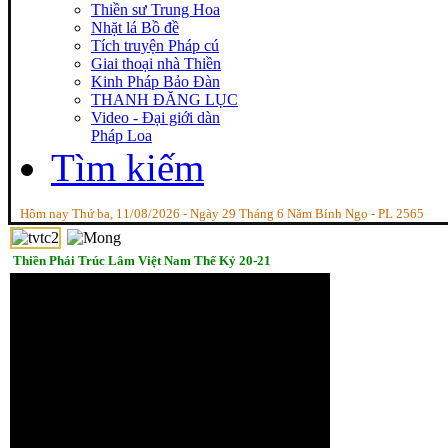
Thiền sư Trung Hoa
Nhặt lá Bồ đề
Tích truyện Pháp cú
Giai thoại nhà Thiền
Kinh Pháp Bảo Đàn
THANH ĐĂNG LỤC
Video - Đại giới dàn
Pháp Loa
Tìm kiếm
Hôm nay Thứ ba, 11/08/2026 - Ngày 29 Tháng 6 Năm Bính Ngọ - PL 2565
Thiền Phái Trúc Lâm Việt Nam Thế Kỷ 20-21