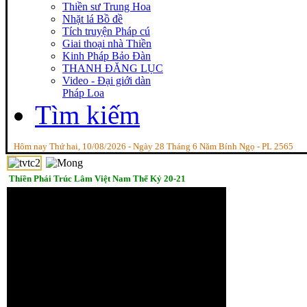
Thiền sư Trung Hoa
Nhặt lá Bồ đề
Tích truyện Pháp cú
Giai thoại nhà Thiền
Kinh Pháp Bảo Đàn
THANH ĐĂNG LỤC
Video - Đại giới dàn
Pháp Loa
Tìm kiếm
Hôm nay Thứ hai, 10/08/2026 - Ngày 28 Tháng 6 Năm Bính Ngọ - PL 2565
Thiền Phái Trúc Lâm Việt Nam Thế Kỷ 20-21