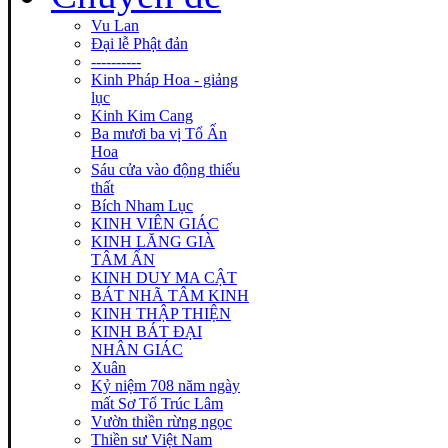
Vu Lan
Đại lễ Phật đản
----------
Kinh Pháp Hoa - giảng
lục
Kinh Kim Cang
Ba mươi ba vị Tổ Ấn
Hoa
Sáu cửa vào động thiếu
thất
Bích Nham Lục
KINH VIÊN GIÁC
KINH LĂNG GIÀ
TÂM ẤN
KINH DUY MA CẬT
BÁT NHÃ TÂM KINH
KINH THẬP THIỆN
KINH BÁT ĐẠI
NHÂN GIÁC
Xuân
Kỷ niệm 708 năm ngày
mất Sơ Tổ Trúc Lâm
Vườn thiền rừng ngọc
Thiền sư Việt Nam