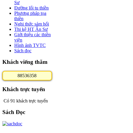
Sư
Đường lối tu thiền
Phương pháp tọa
thiền
Nghi thức sám hối
Thi kệ HT Ân Sư
Giới thiệu các thiền
viện
Hình ảnh TVTC
Sách đọc
Khách viếng thăm
8
8
5
3
6
3
5
8
Khách trực tuyến
Có 91 khách trực tuyến
Sách Đọc