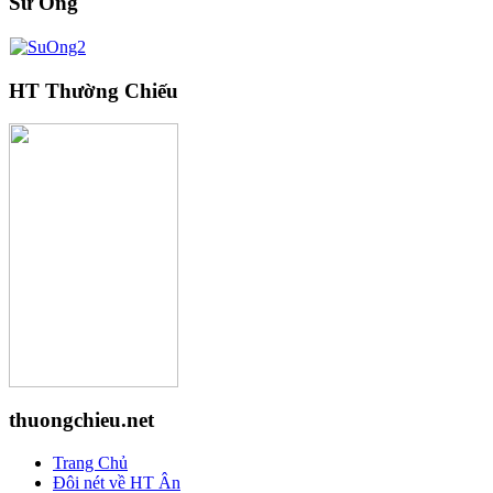
Sư Ông
HT Thường Chiếu
thuongchieu.net
Trang Chủ
Đôi nét về HT Ân