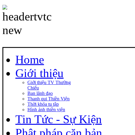
Home
Giới thiệu
Giới thiệu TV Thường
Chiếu
Ban lãnh đạo
Thanh qui Thiền Viện
Thời khóa tu tập
Hình ảnh thiền viện
Tin Tức - Sự Kiện
Phật pháp căn bản