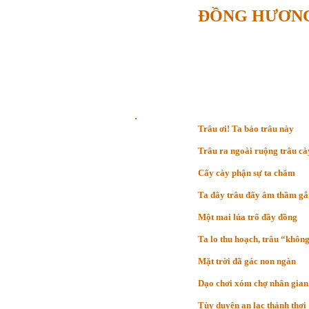
ĐỒNG HƯƠN
Trâu ơi! Ta bảo trâu này
Trâu ra ngoài ruộng trâu cà
Cấy cày phận sự ta chăm
Ta đây trâu đấy âm thầm g
Một mai lúa trổ đầy đồng
Ta lo thu hoạch, trâu “khôn
Mặt trời đã gác non ngàn
Dạo chơi xóm chợ nhân gian 
Tùy duyên an lạc thảnh thơi