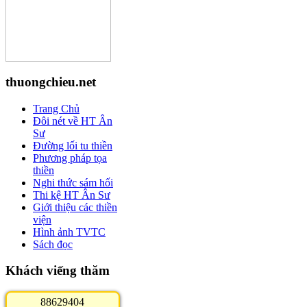
thuongchieu.net
Trang Chủ
Đôi nét về HT Ân
Sư
Đường lối tu thiền
Phương pháp tọa
thiền
Nghi thức sám hối
Thi kệ HT Ân Sư
Giới thiệu các thiền
viện
Hình ảnh TVTC
Sách đọc
Khách viếng thăm
8
8
6
2
9
4
0
4