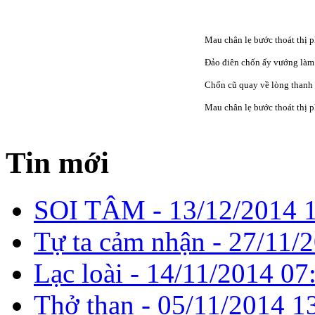
Mau chân lẹ bước thoát thị p
Đảo điên chốn ấy vướng làm
Chốn cũ quay về lòng thanh
Mau chân lẹ bước thoát thị p
Tin mới
SOI TÂM -
13/12/2014 
Tự ta cảm nhận -
27/11/
Lạc loài -
14/11/2014 07
Thở than -
05/11/2014 1