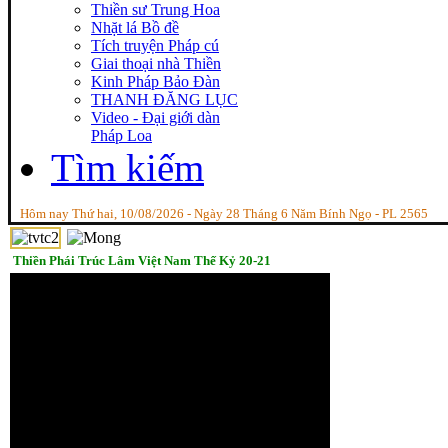
Thiền sư Trung Hoa
Nhặt lá Bồ đề
Tích truyện Pháp cú
Giai thoại nhà Thiền
Kinh Pháp Bảo Đàn
THANH ĐĂNG LỤC
Video - Đại giới dàn
Pháp Loa
Tìm kiếm
Hôm nay Thứ hai, 10/08/2026 - Ngày 28 Tháng 6 Năm Bính Ngọ - PL 2565
Thiền Phái Trúc Lâm Việt Nam Thế Kỷ 20-21