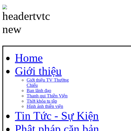
Home
Giới thiệu
Giới thiệu TV Thường
Chiếu
Ban lãnh đạo
Thanh qui Thiền Viện
Thời khóa tu tập
Hình ảnh thiền viện
Tin Tức - Sự Kiện
Phật pháp căn bản