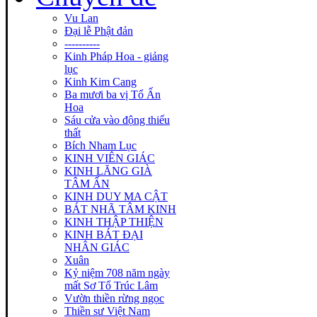
Vu Lan
Đại lễ Phật đản
----------
Kinh Pháp Hoa - giảng
lục
Kinh Kim Cang
Ba mươi ba vị Tổ Ấn
Hoa
Sáu cửa vào động thiếu
thất
Bích Nham Lục
KINH VIÊN GIÁC
KINH LĂNG GIÀ
TÂM ẤN
KINH DUY MA CẬT
BÁT NHÃ TÂM KINH
KINH THẬP THIỆN
KINH BÁT ĐẠI
NHÂN GIÁC
Xuân
Kỷ niệm 708 năm ngày
mất Sơ Tổ Trúc Lâm
Vườn thiền rừng ngọc
Thiền sư Việt Nam