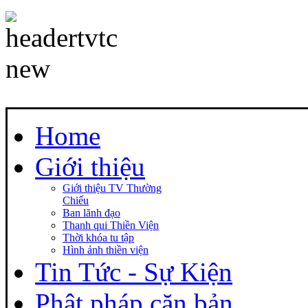
Home
Giới thiệu
Giới thiệu TV Thường
Chiếu
Ban lãnh đạo
Thanh qui Thiền Viện
Thời khóa tu tập
Hình ảnh thiền viện
Tin Tức - Sự Kiện
Phật pháp căn bản