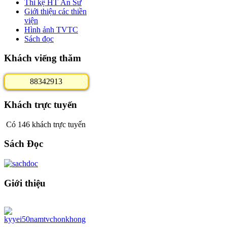
Thi kệ HT Ân Sư
Giới thiệu các thiền
viện
Hình ảnh TVTC
Sách đọc
Khách viếng thăm
8
8
3
4
2
9
1
3
Khách trực tuyến
Có 146 khách trực tuyến
Sách Đọc
Giới thiệu