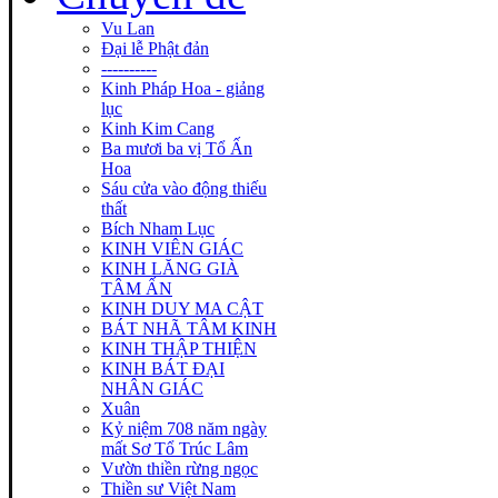
Vu Lan
Đại lễ Phật đản
----------
Kinh Pháp Hoa - giảng
lục
Kinh Kim Cang
Ba mươi ba vị Tổ Ấn
Hoa
Sáu cửa vào động thiếu
thất
Bích Nham Lục
KINH VIÊN GIÁC
KINH LĂNG GIÀ
TÂM ẤN
KINH DUY MA CẬT
BÁT NHÃ TÂM KINH
KINH THẬP THIỆN
KINH BÁT ĐẠI
NHÂN GIÁC
Xuân
Kỷ niệm 708 năm ngày
mất Sơ Tổ Trúc Lâm
Vườn thiền rừng ngọc
Thiền sư Việt Nam