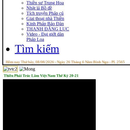
Thiền sư Trung Hoa
Nhặt lá Bồ đề
Tích truyện Pháp cú
Giai thoại nhà Thiền
Kinh Pháp Bảo Đàn
THANH ĐĂNG LỤC
Video - Đại giới dàn
Pháp Loa
Tìm kiếm
Hôm nay Thứ bảy, 08/08/2026 - Ngày 26 Tháng 6 Năm Bính Ngọ - PL 2565
Thiền Phái Trúc Lâm Việt Nam Thế Kỷ 20-21