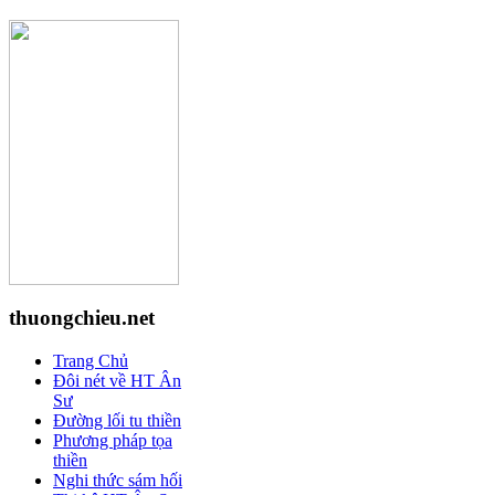
thuongchieu.net
Trang Chủ
Đôi nét về HT Ân
Sư
Đường lối tu thiền
Phương pháp tọa
thiền
Nghi thức sám hối