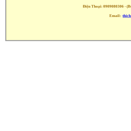
Điện Thoại: 0909080306 - (Buổ
Email:
thic