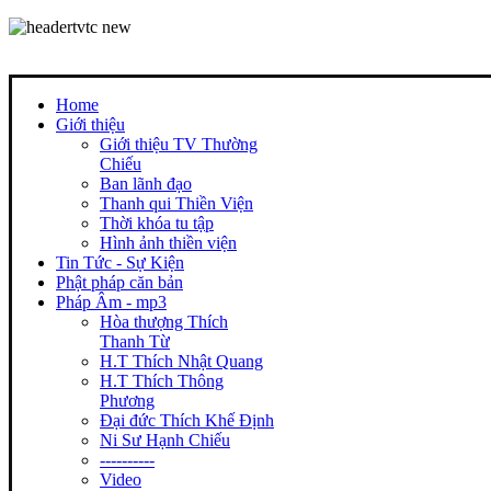
Home
Giới thiệu
Giới thiệu TV Thường
Chiếu
Ban lãnh đạo
Thanh qui Thiền Viện
Thời khóa tu tập
Hình ảnh thiền viện
Tin Tức - Sự Kiện
Phật pháp căn bản
Pháp Âm - mp3
Hòa thượng Thích
Thanh Từ
H.T Thích Nhật Quang
H.T Thích Thông
Phương
Đại đức Thích Khế Định
Ni Sư Hạnh Chiếu
----------
Video