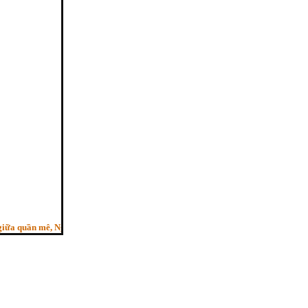
 quần mê, Người trí như ngựa phi, Bỏ sau con ngựa hèn”. - (Pháp cú kệ 29, HT.T