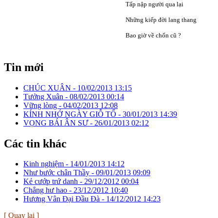
Tấp nập người qua lại
Những kiếp đời lang thang
Bao giờ về chốn cũ ?
Tin mới
CHÚC XUÂN -
10/02/2013 13:15
Tưởng Xuân -
08/02/2013 00:14
Vững lòng -
04/02/2013 12:08
KÍNH NHỚ NGÀY GIỖ TỔ -
30/01/2013 14:39
VỌNG BÁI ÂN SƯ -
26/01/2013 02:12
Các tin khác
Kinh nghiệm -
14/01/2013 14:12
Như bước chân Thầy -
09/01/2013 09:09
Kẻ cướp trứ danh -
29/12/2012 00:04
Chẳng hư hao -
23/12/2012 10:40
Hương Vân Đại Đầu Đà -
14/12/2012 14:23
[ Quay lại ]