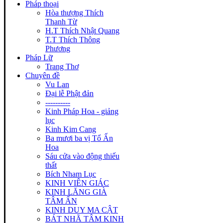
Pháp thoại
Hòa thượng Thích
Thanh Từ
H.T Thích Nhật Quang
T.T Thích Thông
Phương
Pháp Lữ
Trang Thơ
Chuyên đề
Vu Lan
Đại lễ Phật đản
----------
Kinh Pháp Hoa - giảng
lục
Kinh Kim Cang
Ba mươi ba vị Tổ Ấn
Hoa
Sáu cửa vào động thiếu
thất
Bích Nham Lục
KINH VIÊN GIÁC
KINH LĂNG GIÀ
TÂM ẤN
KINH DUY MA CẬT
BÁT NHÃ TÂM KINH