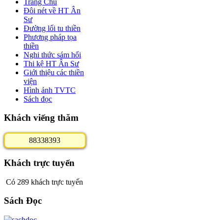
Trang Chủ
Đôi nét về HT Ân
Sư
Đường lối tu thiền
Phương pháp tọa
thiền
Nghi thức sám hối
Thi kệ HT Ân Sư
Giới thiệu các thiền
viện
Hình ảnh TVTC
Sách đọc
Khách viếng thăm
8
8
3
3
8
3
9
3
Khách trực tuyến
Có 289 khách trực tuyến
Sách Đọc