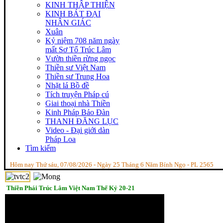
KINH THẬP THIỆN
KINH BÁT ĐẠI
NHÂN GIÁC
Xuân
Kỷ niệm 708 năm ngày
mất Sơ Tổ Trúc Lâm
Vườn thiền rừng ngọc
Thiền sư Việt Nam
Thiền sư Trung Hoa
Nhặt lá Bồ đề
Tích truyện Pháp cú
Giai thoại nhà Thiền
Kinh Pháp Bảo Đàn
THANH ĐĂNG LỤC
Video - Đại giới dàn
Pháp Loa
Tìm kiếm
Hôm nay Thứ sáu, 07/08/2026 - Ngày 25 Tháng 6 Năm Bính Ngọ - PL 2565
Thiền Phái Trúc Lâm Việt Nam Thế Kỷ 20-21