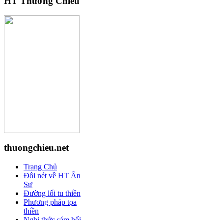
HT Thường Chiếu
thuongchieu.net
Trang Chủ
Đôi nét về HT Ân
Sư
Đường lối tu thiền
Phương pháp tọa
thiền
Nghi thức sám hối