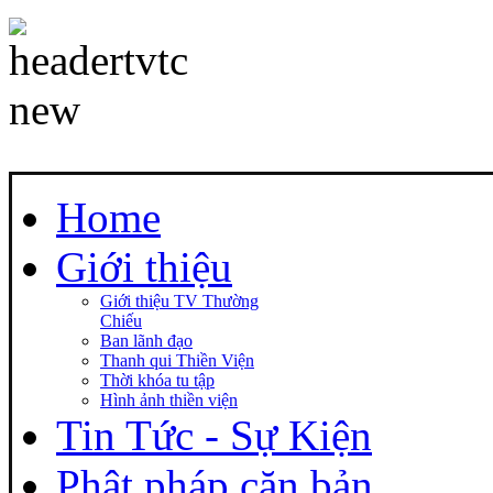
Home
Giới thiệu
Giới thiệu TV Thường
Chiếu
Ban lãnh đạo
Thanh qui Thiền Viện
Thời khóa tu tập
Hình ảnh thiền viện
Tin Tức - Sự Kiện
Phật pháp căn bản