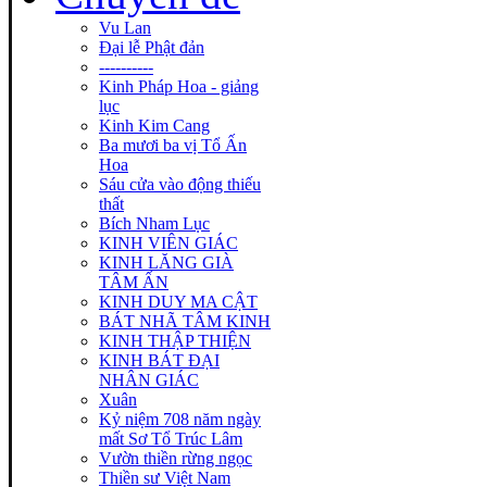
Vu Lan
Đại lễ Phật đản
----------
Kinh Pháp Hoa - giảng
lục
Kinh Kim Cang
Ba mươi ba vị Tổ Ấn
Hoa
Sáu cửa vào động thiếu
thất
Bích Nham Lục
KINH VIÊN GIÁC
KINH LĂNG GIÀ
TÂM ẤN
KINH DUY MA CẬT
BÁT NHÃ TÂM KINH
KINH THẬP THIỆN
KINH BÁT ĐẠI
NHÂN GIÁC
Xuân
Kỷ niệm 708 năm ngày
mất Sơ Tổ Trúc Lâm
Vườn thiền rừng ngọc
Thiền sư Việt Nam