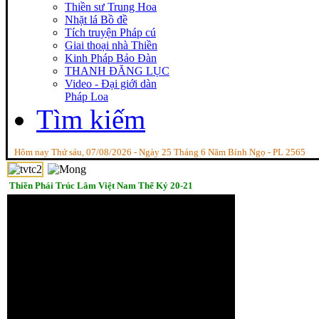
Thiền sư Trung Hoa
Nhặt lá Bồ đề
Tích truyện Pháp cú
Giai thoại nhà Thiền
Kinh Pháp Bảo Đàn
THANH ĐĂNG LỤC
Video - Đại giới dàn
Pháp Loa
Tìm kiếm
Hôm nay Thứ sáu, 07/08/2026 - Ngày 25 Tháng 6 Năm Bính Ngọ - PL 2565
Thiền Phái Trúc Lâm Việt Nam Thế Kỷ 20-21