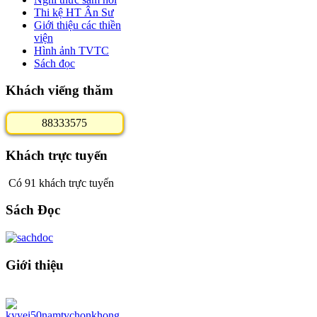
Thi kệ HT Ân Sư
Giới thiệu các thiền
viện
Hình ảnh TVTC
Sách đọc
Khách viếng thăm
8
8
3
3
3
5
7
5
Khách trực tuyến
Có 91 khách trực tuyến
Sách Đọc
Giới thiệu