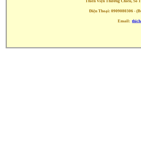
Thiền Viện Thường Chiếu, Số 1
Điện Thoại: 0909080306 - (Buổ
Email:
thic