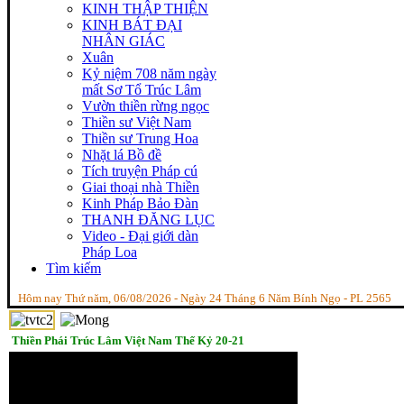
KINH THẬP THIỆN
KINH BÁT ĐẠI
NHÂN GIÁC
Xuân
Kỷ niệm 708 năm ngày
mất Sơ Tổ Trúc Lâm
Vườn thiền rừng ngọc
Thiền sư Việt Nam
Thiền sư Trung Hoa
Nhặt lá Bồ đề
Tích truyện Pháp cú
Giai thoại nhà Thiền
Kinh Pháp Bảo Đàn
THANH ĐĂNG LỤC
Video - Đại giới dàn
Pháp Loa
Tìm kiếm
Hôm nay Thứ năm, 06/08/2026 - Ngày 24 Tháng 6 Năm Bính Ngọ - PL 2565
Thiền Phái Trúc Lâm Việt Nam Thế Kỷ 20-21