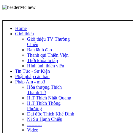
Home
Giới thiệu
Giới thiệu TV Thường
Chiếu
Ban lãnh đạo
Thanh qui Thiền Viện
Thời khóa tu tập
Hình ảnh thiền viện
Tin Tức - Sự Kiện
Phật pháp căn bản
Pháp Âm - mp3
Hòa thượng Thích
Thanh Từ
H.T Thích Nhật Quang
H.T Thích Thông
Phương
Đại đức Thích Khế Định
Ni Sư Hạnh Chiếu
----------
Video