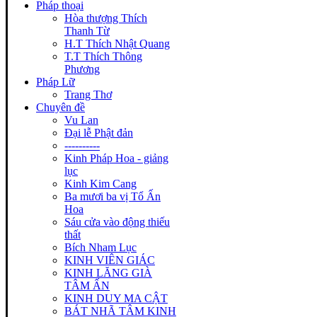
Pháp thoại
Hòa thượng Thích
Thanh Từ
H.T Thích Nhật Quang
T.T Thích Thông
Phương
Pháp Lữ
Trang Thơ
Chuyên đề
Vu Lan
Đại lễ Phật đản
----------
Kinh Pháp Hoa - giảng
lục
Kinh Kim Cang
Ba mươi ba vị Tổ Ấn
Hoa
Sáu cửa vào động thiếu
thất
Bích Nham Lục
KINH VIÊN GIÁC
KINH LĂNG GIÀ
TÂM ẤN
KINH DUY MA CẬT
BÁT NHÃ TÂM KINH