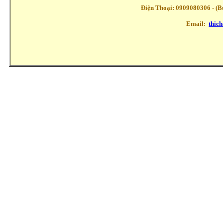
Điện Thoại: 0909080306 - (Buổ
Email:
thic