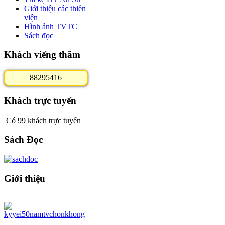
Giới thiệu các thiền
viện
Hình ảnh TVTC
Sách đọc
Khách viếng thăm
8
8
2
9
5
4
1
6
Khách trực tuyến
Có 99 khách trực tuyến
Sách Đọc
Giới thiệu