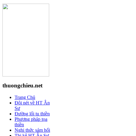
thuongchieu.net
Trang Chủ
Đôi nét về HT Ân
Sư
Đường lối tu thiền
Phương pháp tọa
thiền
Nghi thức sám hối
Thi kệ HT Ân Sư