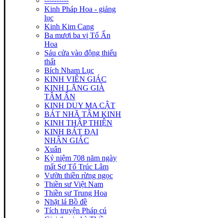
----------
Kinh Pháp Hoa - giảng
lục
Kinh Kim Cang
Ba mươi ba vị Tổ Ấn
Hoa
Sáu cửa vào động thiếu
thất
Bích Nham Lục
KINH VIÊN GIÁC
KINH LĂNG GIÀ
TÂM ẤN
KINH DUY MA CẬT
BÁT NHÃ TÂM KINH
KINH THẬP THIỆN
KINH BÁT ĐẠI
NHÂN GIÁC
Xuân
Kỷ niệm 708 năm ngày
mất Sơ Tổ Trúc Lâm
Vườn thiền rừng ngọc
Thiền sư Việt Nam
Thiền sư Trung Hoa
Nhặt lá Bồ đề
Tích truyện Pháp cú