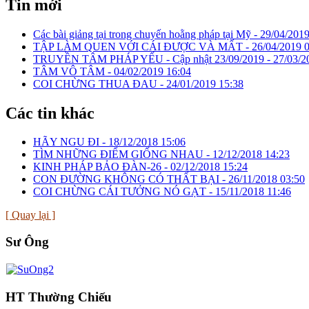
Tin mới
Các bài giảng tại trong chuyến hoằng pháp tại Mỹ -
29/04/2019
TẬP LÀM QUEN VỚI CÁI ĐƯỢC VÀ MẤT -
26/04/2019 
TRUYỀN TÂM PHÁP YẾU - Cập nhật 23/09/2019 -
27/03/2
TÂM VÔ TÂM -
04/02/2019 16:04
COI CHỪNG THUA ĐAU -
24/01/2019 15:38
Các tin khác
HÃY NGU ĐI -
18/12/2018 15:06
TÌM NHỮNG ĐIỂM GIỐNG NHAU -
12/12/2018 14:23
KINH PHÁP BẢO ĐÀN-26 -
02/12/2018 15:24
CON ĐƯỜNG KHÔNG CÓ THẤT BẠI -
26/11/2018 03:50
COI CHỪNG CÁI TƯỞNG NÓ GẠT -
15/11/2018 11:46
[ Quay lại ]
Sư Ông
HT Thường Chiếu