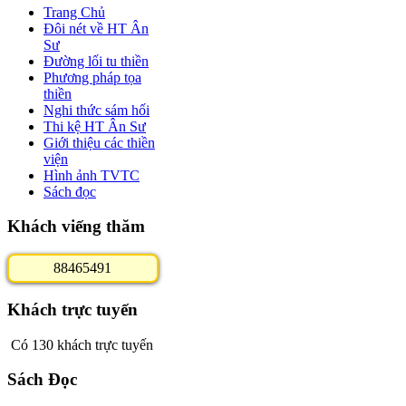
Trang Chủ
Đôi nét về HT Ân
Sư
Đường lối tu thiền
Phương pháp tọa
thiền
Nghi thức sám hối
Thi kệ HT Ân Sư
Giới thiệu các thiền
viện
Hình ảnh TVTC
Sách đọc
Khách viếng thăm
8
8
4
6
5
4
9
1
Khách trực tuyến
Có 130 khách trực tuyến
Sách Đọc