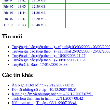
File 04
13:42
13:16 MB
File 05
13:05
12:56 MB
File 06
11:44
11:26 MB
File 07
14:47
14:20 MB
File 08
09:53
09:48 MB
Tin mới
Truyền gia bảo (tiếp theo...) - cập nhật 03/03/2008 -
03/03/2008
Truyền gia bảo (tiếp theo...) - cập nhật 26/02/2008 -
26/02/2008
Truyền gia bảo (tiếp theo...) -
16/02/2008 21:27
Truyền gia bảo (tiếp theo...) -
30/01/2008 10:34
Truyền Gia Bảo -
17/01/2008 08:33
Các tin khác
Ân Nghĩa Đời Mình -
26/12/2007 08:15
Dè dặt những cố chấp -
10/12/2007 08:51
Kinh nghiệm và phương pháp tu -
02/12/2007 07:51
Tịnh hóa thân tâm tu hành -
22/11/2007 08:42
Niềm vui trong Tu tập -
08/11/2007 08:41