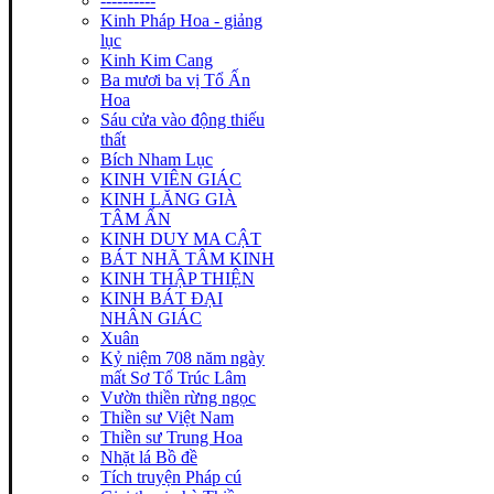
----------
Kinh Pháp Hoa - giảng
lục
Kinh Kim Cang
Ba mươi ba vị Tổ Ấn
Hoa
Sáu cửa vào động thiếu
thất
Bích Nham Lục
KINH VIÊN GIÁC
KINH LĂNG GIÀ
TÂM ẤN
KINH DUY MA CẬT
BÁT NHÃ TÂM KINH
KINH THẬP THIỆN
KINH BÁT ĐẠI
NHÂN GIÁC
Xuân
Kỷ niệm 708 năm ngày
mất Sơ Tổ Trúc Lâm
Vườn thiền rừng ngọc
Thiền sư Việt Nam
Thiền sư Trung Hoa
Nhặt lá Bồ đề
Tích truyện Pháp cú