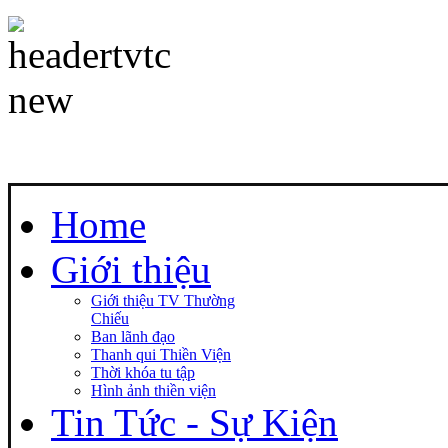
Home
Giới thiệu
Giới thiệu TV Thường
Chiếu
Ban lãnh đạo
Thanh qui Thiền Viện
Thời khóa tu tập
Hình ảnh thiền viện
Tin Tức - Sự Kiện