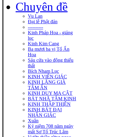
Chuyên đề
Vu Lan
Đại lễ Phật đản
----------
Kinh Pháp Hoa - giảng
lục
Kinh Kim Cang
Ba mươi ba vị Tổ Ấn
Hoa
Sáu cửa vào động thiếu
thất
Bích Nham Lục
KINH VIÊN GIÁC
KINH LĂNG GIÀ
TÂM ẤN
KINH DUY MA CẬT
BÁT NHÃ TÂM KINH
KINH THẬP THIỆN
KINH BÁT ĐẠI
NHÂN GIÁC
Xuân
Kỷ niệm 708 năm ngày
mất Sơ Tổ Trúc Lâm