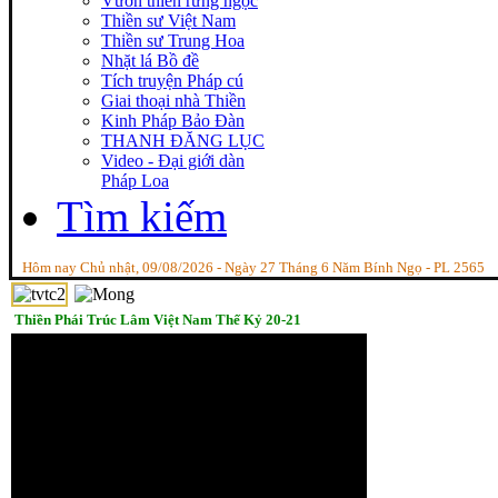
Vườn thiền rừng ngọc
Thiền sư Việt Nam
Thiền sư Trung Hoa
Nhặt lá Bồ đề
Tích truyện Pháp cú
Giai thoại nhà Thiền
Kinh Pháp Bảo Đàn
THANH ĐĂNG LỤC
Video - Đại giới dàn
Pháp Loa
Tìm kiếm
Hôm nay Chủ nhật, 09/08/2026 - Ngày 27 Tháng 6 Năm Bính Ngọ - PL 2565
Thiền Phái Trúc Lâm Việt Nam Thế Kỷ 20-21