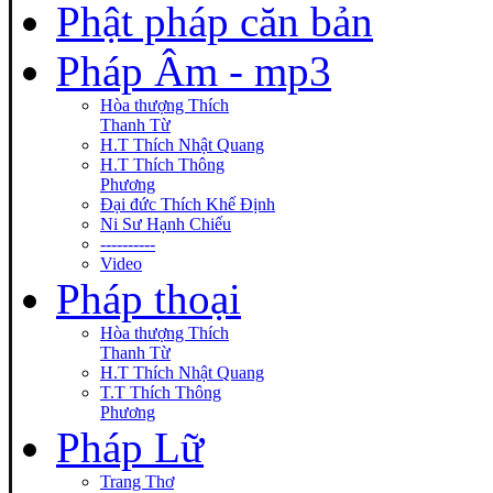
Phật pháp căn bản
Pháp Âm - mp3
Hòa thượng Thích
Thanh Từ
H.T Thích Nhật Quang
H.T Thích Thông
Phương
Đại đức Thích Khế Định
Ni Sư Hạnh Chiếu
----------
Video
Pháp thoại
Hòa thượng Thích
Thanh Từ
H.T Thích Nhật Quang
T.T Thích Thông
Phương
Pháp Lữ
Trang Thơ