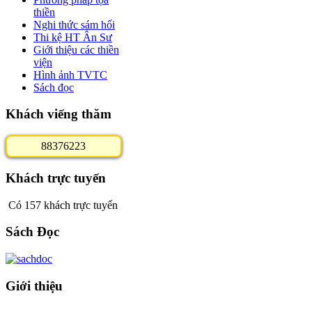
thiền
Nghi thức sám hối
Thi kệ HT Ân Sư
Giới thiệu các thiền
viện
Hình ảnh TVTC
Sách đọc
Khách viếng thăm
8
8
3
7
6
2
2
3
Khách trực tuyến
Có 157 khách trực tuyến
Sách Đọc
Giới thiệu