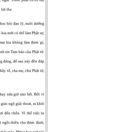
lợi tha.
 học hỏi đạo lý, nuôi dưỡng
 kia mới có thể làm Phật sự,
mai kia không làm được gì,
ính tin Tam bảo của Phật tử.
ng đáng, để sau này đền đáp
hầy tổ, cha mẹ, chư Phật tử,
hay nửa giờ nào hết. Bởi vì
iác ngộ giải thoát, ra khỏi
ơi đến chốn. Vì thế việc tu
i ngồi thiền cho được định,
 phải giác. Đừng bao giờ nói