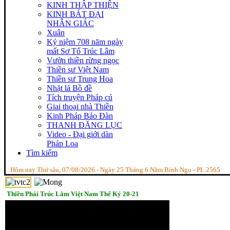
KINH THẬP THIỆN
KINH BÁT ĐẠI
NHÂN GIÁC
Xuân
Kỷ niệm 708 năm ngày
mất Sơ Tổ Trúc Lâm
Vườn thiền rừng ngọc
Thiền sư Việt Nam
Thiền sư Trung Hoa
Nhặt lá Bồ đề
Tích truyện Pháp cú
Giai thoại nhà Thiền
Kinh Pháp Bảo Đàn
THANH ĐĂNG LỤC
Video - Đại giới dàn
Pháp Loa
Tìm kiếm
Hôm nay Thứ sáu, 07/08/2026 - Ngày 25 Tháng 6 Năm Bính Ngọ - PL 2565
Thiền Phái Trúc Lâm Việt Nam Thế Kỷ 20-21