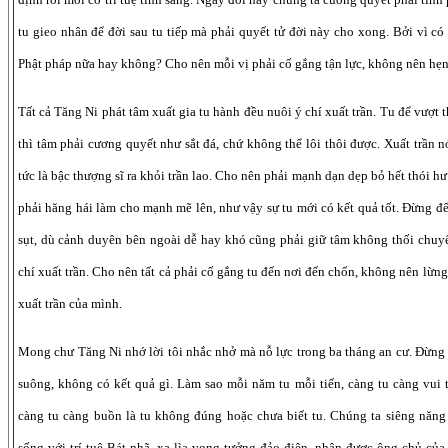
tu gieo nhân để đời sau tu tiếp mà phải quyết tử đời này cho xong. Bởi vì có 
Phật pháp nữa hay không? Cho nên mỗi vị phải cố gắng tận lực, không nên hẹn
Tất cả Tăng Ni phát tâm xuất gia tu hành đều nuôi ý chí xuất trần. Tu để vượt th
thì tâm phải cương quyết như sắt đá, chứ không thể lôi thôi được. Xuất trần nó
tức là bậc thượng sĩ ra khỏi trần lao. Cho nên phải mạnh dạn dẹp bỏ hết thói h
phải hăng hái làm cho mạnh mẽ lên, như vậy sự tu mới có kết quả tốt. Đừng để
sụt, dù cảnh duyên bên ngoài dễ hay khó cũng phải giữ tâm không thối chuyể
chí xuất trần. Cho nên tất cả phải cố gắng tu đến nơi đến chốn, không nên lừ
xuất trần của mình.
Mong chư Tăng Ni nhớ lời tôi nhắc nhở mà nỗ lực trong ba tháng an cư. Đừng 
suông, không có kết quả gì. Làm sao mỗi năm tu mỗi tiến, càng tu càng vui t
càng tu càng buồn là tu không đúng hoặc chưa biết tu. Chúng ta siêng năng 
sống với trí tuệ Bát-nhã, xa lìa vọng tưởng đảo điên, nhận được ông chủ củ