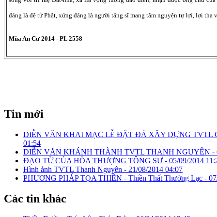
đáng là đệ tử Phật, xứng đáng là người tăng sĩ mang tâm nguyện tự lợi, lợi tha 
Mùa An Cư 2014 - PL 2558
Tin mới
DIỄN VĂN KHAI MẠC LỄ ĐẶT ĐÁ XÂY DỰNG TVTL 
01:54
DIỄN VĂN KHÁNH THÀNH TVTL THANH NGUYÊN -
ĐẠO TỪ CỦA HÒA THƯỢNG TÔNG SƯ -
05/09/2014 11:
Hình ảnh TVTL Thanh Nguyên -
21/08/2014 04:07
PHƯƠNG PHÁP TỌA THIỀN - Thiền Thất Thường Lạc -
07
Các tin khác