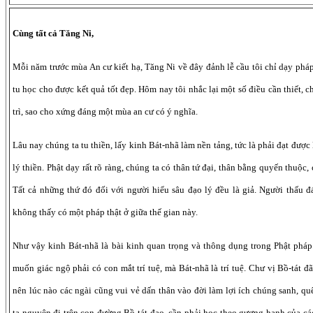
Cùng tất cả Tăng Ni,
Mỗi năm trước mùa An cư kiết hạ, Tăng Ni về đây đảnh lễ cầu tôi chỉ dạy phá
tu học cho được kết quả tốt đẹp. Hôm nay tôi nhắc lại một số điều cần thiết, 
trì, sao cho xứng đáng một mùa an cư có ý nghĩa.
Lâu nay chúng ta tu thiền, lấy kinh Bát-nhã làm nền tảng, tức là phải đạt đượ
lý thiền. Phật dạy rất rõ ràng, chúng ta có thân tứ đại, thân bằng quyến thuộc, 
Tất cả những thứ đó đối với người hiểu sâu đạo lý đều là giả. Người thấu đ
không thấy có một pháp thật ở giữa thế gian này.
Như vậy kinh Bát-nhã là bài kinh quan trọng và thông dụng trong Phật pháp.
muốn giác ngộ phải có con mắt trí tuệ, mà Bát-nhã là trí tuệ. Chư vị Bồ-tát đ
nên lúc nào các ngài cũng vui vẻ dấn thân vào đời làm lợi ích chúng sanh, q
ta nguyện đi trên con đường Bồ-tát đạo, cần phải học theo gương hạnh của các 