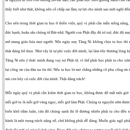
thấy biết như thật, không nên cố chấp sai lầm, tự lợi cho mình sau mới nghĩ đến 
Cho nên trong thời gian tu học ở thiền viện, quý vị phải cần mẫn siêng năng,
đức hạnh, huân sâu chủng tử Bát-nhã. Người con Phật đầy đủ trí tuệ, đức độ mai
mở mang giáo hóa mọi người. Nếu ngày nay Tăng Ni không chịu tu học thì 
thật đáng hổ thẹn. Như vậy là tự phí cuộc đời mình, lại làm tổn thương lòng k
Tăng Ni nên ý thức mình đang vay nợ Phật tử, vì thế phải học phải tu cho xứ
lại công ơn của đàn na tín thí. Nếu tu học lơ mơ chẳng những cô phụ công ơn t
mà còn hủy cả cuộc đời của mình. Thật đáng trách!
Mỗi ngày quý vị phải cần kiệm thời gian tu học, không được để mất một giờ 
mỗi giờ tu là mỗi giờ vàng ngọc, mỗi giờ làm Phật. Chúng ta nguyện sớm được g
biển khổ trầm luân, cứu độ chúng sanh thì lẽ đương nhiên phải tu cho đến n
hành là một trọng trách nặng nề, chứ không phải dễ dàng. Muốn giác ngộ phả
định rồi mới có trí tuệ tỉnh sáng. Ngay đời này chúng ta cương quyết phải tỉnh