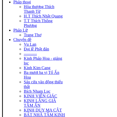
Pháp thoại
Hòa thượng Thích
Thanh Từ
H.T Thích Nhật Quang
T.T Thích Thông
Phương
Pháp Lữ
Trang Thơ
Chuyên đề
Vu Lan
Đại lễ Phật đản
----------
Kinh Pháp Hoa - giảng
lục
Kinh Kim Cang
Ba mươi ba vị Tổ Ấn
Hoa
Sáu cửa vào động thiếu
thất
Bích Nham Lục
KINH VIÊN GIÁC
KINH LĂNG GIÀ
TÂM ẤN
KINH DUY MA CẬT
BÁT NHÃ TÂM KINH