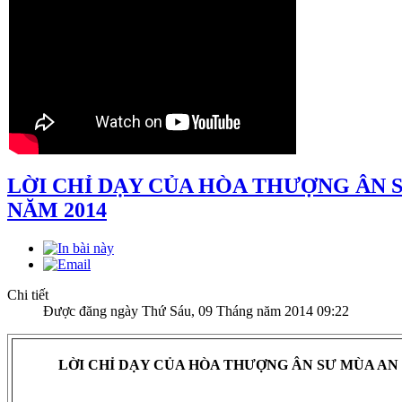
LỜI CHỈ DẠY CỦA HÒA THƯỢNG ÂN 
NĂM 2014
Chi tiết
Được đăng ngày Thứ Sáu, 09 Tháng năm 2014 09:22
LỜI CHỈ DẠY CỦA HÒA THƯỢNG ÂN SƯ MÙA AN 