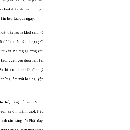
ai biết được đời sau có gặp
 lần hẹn lữa qua ngày.
oát trần lao ra khỏi sanh tử
i đủ là xuất trần thượng sĩ,
ư tật xấu. Những gì ương yếu
 thói quen yếu đuối làm lui
n thì mới thực hiện được ý
ng chừng làm mất bản nguyện
bê trễ, đừng để một đời qua
ươi, an ổn, thảnh thơi. Nếu
tinh tấn vâng lời Phật dạy,
a chính mình. Vậy mới xứng