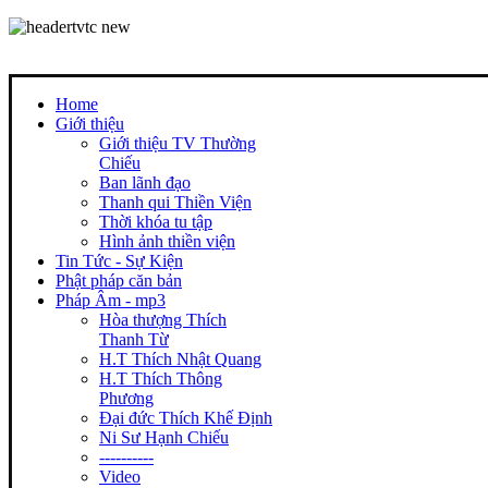
Home
Giới thiệu
Giới thiệu TV Thường
Chiếu
Ban lãnh đạo
Thanh qui Thiền Viện
Thời khóa tu tập
Hình ảnh thiền viện
Tin Tức - Sự Kiện
Phật pháp căn bản
Pháp Âm - mp3
Hòa thượng Thích
Thanh Từ
H.T Thích Nhật Quang
H.T Thích Thông
Phương
Đại đức Thích Khế Định
Ni Sư Hạnh Chiếu
----------
Video