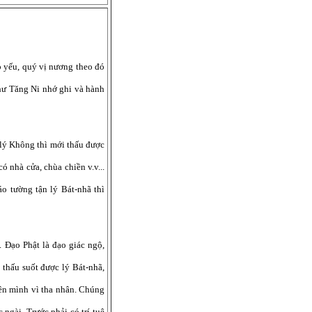
p yếu, quý vị nương theo đó
chư Tăng Ni nhớ ghi và hành
c lý Không thì mới thấu được
có nhà cửa, chùa chiền v.v...
áo tường tận lý Bát-nhã thì
 Đạo Phật là đạo giác ngộ,
ã thấu suốt được lý Bát-nhã,
uên mình vì tha nhân. Chúng
ngài. Trước phải có trí tuệ