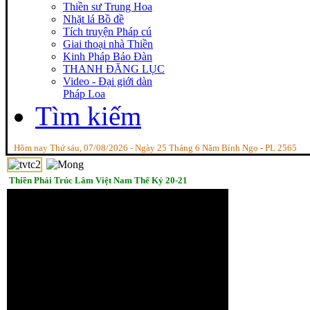
Thiền sư Trung Hoa
Nhặt lá Bồ đề
Tích truyện Pháp cú
Giai thoại nhà Thiền
Kinh Pháp Bảo Đàn
THANH ĐĂNG LỤC
Video - Đại giới dàn
Pháp Loa
Tìm kiếm
Hôm nay Thứ sáu, 07/08/2026 - Ngày 25 Tháng 6 Năm Bính Ngọ - PL 2565
Thiền Phái Trúc Lâm Việt Nam Thế Kỷ 20-21