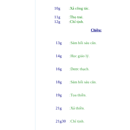
10g
:Xả công tác.
11g
:Thọ trai.
12g
:
Chỉ tịnh.
Chiều:
13g
:Sám hối sáu căn.
14g
:Học giáo lý.
16g
:Dược thạch.
18g
:
Sám hối sáu căn.
19g
:Tọa thiền.
21g
:Xả thiền.
21g30
:Chỉ tịnh.