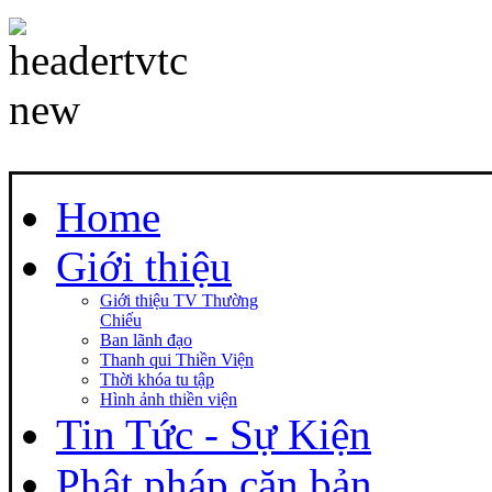
Home
Giới thiệu
Giới thiệu TV Thường
Chiếu
Ban lãnh đạo
Thanh qui Thiền Viện
Thời khóa tu tập
Hình ảnh thiền viện
Tin Tức - Sự Kiện
Phật pháp căn bản