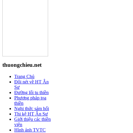
thuongchieu.net
Trang Chủ
Đôi nét về HT Ân
Sư
Đường lối tu thiền
Phương pháp tọa
thiền
Nghi thức sám hối
Thi kệ HT Ân Sư
Giới thiệu các thiền
viện
Hình ảnh TVTC