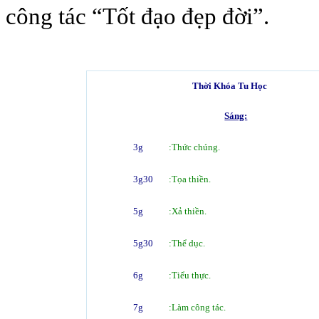
công tác “Tốt đạo đẹp đời”.
Thời Khóa Tu Học
Sáng:
3g
:
Thức chúng.
3g30
:Tọa thiền.
5g
:Xả thiền.
5g30
:Thể dục.
6g
:Tiểu thực.
7g
:Làm công tác.