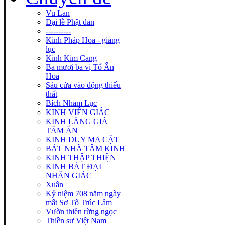
Vu Lan
Đại lễ Phật đản
----------
Kinh Pháp Hoa - giảng
lục
Kinh Kim Cang
Ba mươi ba vị Tổ Ấn
Hoa
Sáu cửa vào động thiếu
thất
Bích Nham Lục
KINH VIÊN GIÁC
KINH LĂNG GIÀ
TÂM ẤN
KINH DUY MA CẬT
BÁT NHÃ TÂM KINH
KINH THẬP THIỆN
KINH BÁT ĐẠI
NHÂN GIÁC
Xuân
Kỷ niệm 708 năm ngày
mất Sơ Tổ Trúc Lâm
Vườn thiền rừng ngọc
Thiền sư Việt Nam