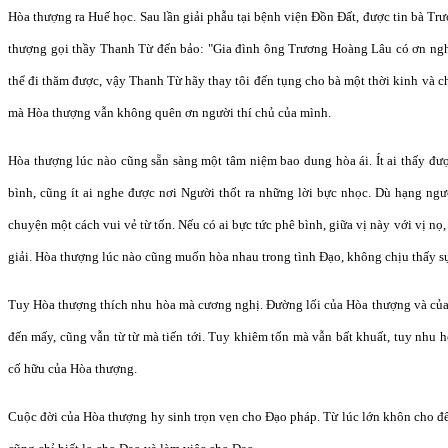
Hòa thượng ra Huế học. Sau lần giải phẫu tại bệnh viện Đồn Đất, được tin bà Tr
thượng gọi thầy Thanh Từ đến bảo: "Gia đình ông Trương Hoàng Lâu có ơn nghĩ
thể đi thăm được, vậy Thanh Từ hãy thay tôi đến tụng cho bà một thời kinh và c
mà Hòa thượng vẫn không quên ơn người thí chủ của mình.
Hòa thượng lúc nào cũng sẵn sàng một tâm niệm bao dung hòa ái. Ít ai thấy đư
bình, cũng ít ai nghe được nơi Người thốt ra những lời bực nhọc. Dù hạng ng
chuyện một cách vui vẻ từ tốn. Nếu có ai bực tức phê bình, giữa vị này với vị nọ
giải. Hòa thượng lúc nào cũng muốn hòa nhau trong tình Đạo, không chịu thấy sự 
Tuy Hòa thượng thích nhu hòa mà cương nghị. Đường lối của Hòa thượng và của 
đến mấy, cũng vẫn từ từ mà tiến tới. Tuy khiêm tốn mà vẫn bất khuất, tuy nhu h
cố hữu của Hòa thượng.
Cuộc đời của Hòa thượng hy sinh trọn vẹn cho Đạo pháp. Từ lúc lớn khôn cho đ