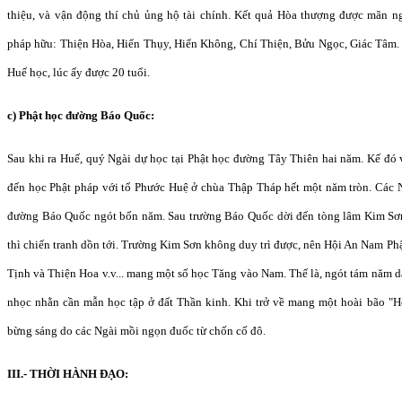
thiệu, và vận động thí chủ ủng hộ tài chính. Kết quả Hòa thượng được mãn n
pháp hữu: Thiện Hòa, Hiển Thụy, Hiển Không, Chí Thiện, Bửu Ngọc, Giác Tâm.
Huế học, lúc ấy được 20 tuổi.
c) Phật học đường Báo Quốc:
Sau khi ra Huế, quý Ngài dự học tại Phật học đường Tây Thiên hai năm. Kế đ
đến học Phật pháp với tổ Phước Huệ ở chùa Thập Tháp hết một năm tròn. Các Ng
đường Báo Quốc ngót bốn năm. Sau trường Báo Quốc dời đến tòng lâm Kim Sơ
thì chiến tranh dồn tới. Trường Kim Sơn không duy trì được, nên Hội An Nam Ph
Tịnh và Thiện Hoa v.v... mang một số học Tăng vào Nam. Thế là, ngót tám năm d
nhọc nhằn cần mẫn học tập ở đất Thần kinh. Khi trở về mang một hoài bão "H
bừng sáng do các Ngài mồi ngọn đuốc từ chốn cố đô.
III.- THỜI HÀNH ĐẠO: