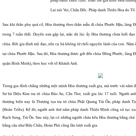
pháp danh Diệu Tịnh. Toàn thể gia đình Hòa thượng
Lai núi Voi, Châu Đốc. Pháp danh Thiện Hoa do Tổ 
Sau khi thân phụ quá cố, Hòa thượng theo thân mẫu đi chùa Phước Hậu, làng Đ
trong 7 tuần thất. Duyên xưa gặp lại, mặc dù lúc ấy Hòa thượng chưa biết đạo
chùa. Bởi gia đình mộ đạo, nên cụ bà không từ chối nguyện lành của con. Năm ấ
tại chùa Phước Hậu. Sau đó, Hòa thượng được gởi đến chùa Đông Phước, làng Đ
quận Bình Minh), theo học với tổ Khánh Anh.
Trong gia đình chẳng những một mình Hòa thượng xuất gia, mà trước vài năm đã
Sư bà Diệu Kim trụ trì chùa Bảo An, Cần Thơ, xuất gia lúc 17 tuổi. Người an
thượng hiện nay là Thượng tọa trụ trì chùa Phật Quang Trà Ôn, pháp danh 
(Hoàn Triều). Kế đó, người anh thứ năm pháp danh Thiện Minh cũng xả tục xuất
Rạch Sung, Trà Ôn. Sau này, lại có những người cháu kêu Hòa thượng bằng ch
bằng cậu như Bửu Châu, Hoàn Phú cũng lần lượt xuất gia.