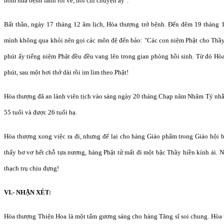
hôm nữa bệnh lành rồi về, nói chi chuyện ấy".
Bất thần, ngày 17 tháng 12 âm lịch, Hòa thượng trở bệnh. Đến đêm 19 tháng 1
mình không qua khỏi nên gọi các môn đệ đến bảo: "Các con niệm Phật cho Thầy 
phút ấy tiếng niệm Phật đều đều vang lên trong gian phòng hồi sinh. Từ đó Hò
phút, sau một hơi thở dài rồi im lìm theo Phật!
Hòa thượng đã an lành viên tịch vào sáng ngày 20 tháng Chạp năm Nhâm Tý nh
55 tuổi và được 26 tuổi hạ.
Hòa thượng xong việc ra đi, nhưng để lại cho hàng Giáo phẩm trong Giáo hội 
thấy bơ vơ hết chỗ tựa nương, hàng Phật tử mất đi một bậc Thầy hiền kính ái. 
thạch trụ chịu đựng!
VI.- NHẬN XÉT:
Hòa thượng Thiện Hoa là một tấm gương sáng cho hàng Tăng sĩ soi chung. Hòa 