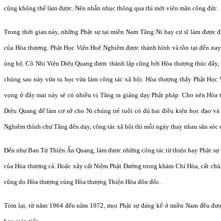
cũng không thể làm được. Nên nhẫn nhục thông qua thì mới viên mãn công đức.
Trong thời gian này, những Phật sự tại miền Nam Tăng Ni hay cư sĩ làm được đ
của Hòa thượng. Phật Học Viện Huệ Nghiêm được thành hình và tồn tại đến na
ủng hộ. Cô Nhi Viện Diệu Quang được thành lập cũng bởi Hòa thượng thúc đẩy,
chúng sau này vừa tu học vừa làm công tác xã hội. Hòa thượng thấy Phật Học
vọng ở đây mai này sẽ có nhiều vị Tăng ra giảng dạy Phật pháp. Cho nên Hòa 
Diệu Quang để làm cơ sở cho Ni chúng trẻ tuổi có đủ hai điều kiện học đạo và
Nghiêm thỉnh chư Tăng đến dạy, công tác xã hội thì mỗi ngày thay nhau săn sóc 
Đến như Ban Từ Thiện Ấn Quang, làm được những công tác từ thiện hay Phật sự 
của Hòa thượng cả. Hoặc xây cất Niệm Phật Đường trong khám Chí Hòa, cất chùa
cũng do Hòa thượng cùng Hòa thượng Thiện Hòa đôn đốc.
Tóm lại, từ năm 1964 đến năm 1972, mọi Phật sự đáng kể ở miền Nam đều được