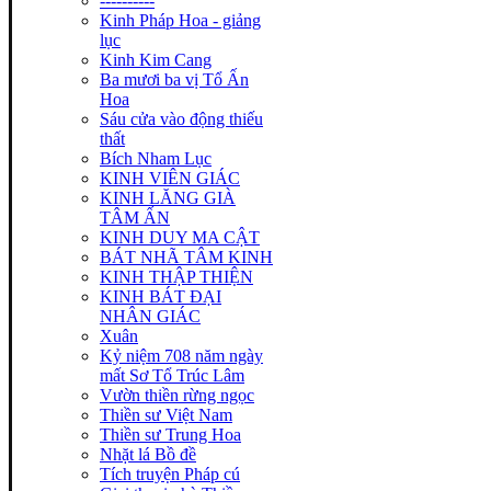
----------
Kinh Pháp Hoa - giảng
lục
Kinh Kim Cang
Ba mươi ba vị Tổ Ấn
Hoa
Sáu cửa vào động thiếu
thất
Bích Nham Lục
KINH VIÊN GIÁC
KINH LĂNG GIÀ
TÂM ẤN
KINH DUY MA CẬT
BÁT NHÃ TÂM KINH
KINH THẬP THIỆN
KINH BÁT ĐẠI
NHÂN GIÁC
Xuân
Kỷ niệm 708 năm ngày
mất Sơ Tổ Trúc Lâm
Vườn thiền rừng ngọc
Thiền sư Việt Nam
Thiền sư Trung Hoa
Nhặt lá Bồ đề
Tích truyện Pháp cú