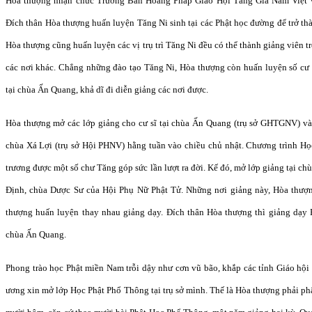
Hòa thượng nhận chức Trưởng Ban Hoằng Pháp Giáo Hội Tăng Già Nam Việt 
Đích thân Hòa thượng huấn luyện Tăng Ni sinh tại các Phật học đường để trở thà
Hòa thượng cũng huấn luyện các vị trụ trì Tăng Ni đều có thể thành giảng viên t
các nơi khác. Chẳng những đào tạo Tăng Ni, Hòa thượng còn huấn luyện số cư s
tại chùa Ấn Quang, khả dĩ đi diễn giảng các nơi được.
Hòa thượng mở các lớp giảng cho cư sĩ tại chùa Ấn Quang (trụ sở GHTGNV) và
chùa Xá Lợi (trụ sở Hội PHNV) hằng tuần vào chiều chủ nhật. Chương trình H
trương được một số chư Tăng góp sức lần lượt ra đời. Kế đó, mở lớp giảng tại c
Định, chùa Dược Sư của Hội Phụ Nữ Phật Tử. Những nơi giảng này, Hòa thượ
thượng huấn luyện thay nhau giảng dạy. Đích thân Hòa thượng thì giảng dạy P
chùa Ấn Quang.
Phong trào học Phật miền Nam trỗi dậy như cơn vũ bão, khắp các tỉnh Giáo hội
ương xin mở lớp Học Phật Phổ Thông tại trụ sở mình. Thế là Hòa thượng phải ph