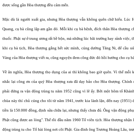
được sống gần Hòa thượng đều cảm mến.
Mặc dù là người xuất gia, nhưng Hòa thượng vẫn không quên chữ hiếu. Lúc H
Quang, cụ bà cũng lập am gần đó. Mỗi khi cụ bà bệnh, đích thân Hòa thượng ch
thuốc. Phật sự ở trung ương rất bề bộn, mà những lúc bãi trường hay rảnh việc, 
khi cụ bà tịch, Hòa thượng gắng hết sức mình, cúng dường Tăng Ni, để cầu s
Vàng của Hòa thượng viết ra, cũng nguyện đem công đức đó hồi hướng cho cụ bà
Về ân nghĩa, Hòa thượng thọ dụng của ai thì không bao giờ quên. Vì thế mỗi
nhắc lại công ơn của quý Hòa thượng xưa đã dạy bảo cho Hòa thượng. Chính
phải đứng ra vận động trùng tu năm 1952 cũng vì lẽ ấy. Bởi một hôm tổ Khán
chùa này thí chủ cúng cho tôi từ năm 1941, trước kia lành lặn, đến nay (1951
tiền là 150.000 đồng, định sửa chữa lại, nhưng thấy chưa đủ. Ông vận động phụ 
Phật cũng được an lòng". Thế rồi đầu năm 1960 Tổ viên tịch. Hòa thượng nhận l
động trùng tu cho Tổ hài lòng nơi cõi Phật. Gia đình ông Trương Hoàng Lâu, trư