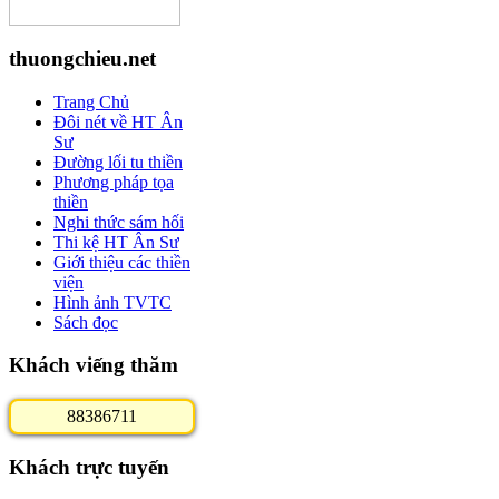
thuongchieu.net
Trang Chủ
Đôi nét về HT Ân
Sư
Đường lối tu thiền
Phương pháp tọa
thiền
Nghi thức sám hối
Thi kệ HT Ân Sư
Giới thiệu các thiền
viện
Hình ảnh TVTC
Sách đọc
Khách viếng thăm
8
8
3
8
6
7
1
1
Khách trực tuyến