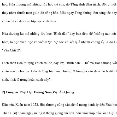
học, Hòa thượng mở những lớp học trẻ con, do Tăng sinh đảm trách. Đồng thời
thay nhau thuốc men giúp đỡ đồng bào. Mỗi ngày Tăng chúng làm công tác dạy h
chiều tất cả đều vào lớp học kinh điển.
Hòa thượng lại mở những lớp học "Bình dân" dạy ban đêm để "chống nạn mù 
hôm, là học viên đọc và viết được. Sự học có kết quả nhanh chóng ấy là do H
"Vần Chữ O".
Đích thân Hòa thượng chích thuốc, dạy lớp "Bình dân". Thế mà Hòa thượng vẫn
chẩn mạch cho toa. Hòa thượng bảo học chúng: "Chúng ta cần đem Tứ Nhiếp 
sinh, nhất là trong hoàn cảnh này".
2) Cộng tác Phật Học Đường Nam Việt Ấn Quang:
Đầu mùa Xuân năm 1953, Hòa thượng cùng tám đệ tử mang hành lý đến Phật học
Thanh Từ) nhằm ngày mùng 8 tháng giêng âm lịch. Sau cuộc họp của Giáo Hội 