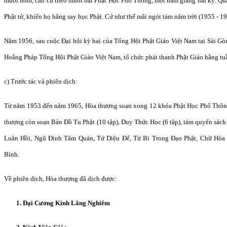
mười hôm, căn cứ theo mười bài Phật Học Phổ Thông, một năm giảng hai kỳ. Quả
Phật tử, khiến họ hăng say học Phật. Cứ như thế mãi ngót tám năm trời (1955 - 19
Năm 1956, sau cuộc Đại hội kỳ hai của Tổng Hội Phật Giáo Việt Nam tại Sài Gò
Hoằng Pháp Tổng Hội Phật Giáo Việt Nam, tổ chức phát thanh Phật Giáo hằng tuầ
c) Trước tác và phiên dịch:
Từ năm 1953 đến năm 1965, Hòa thượng soạn xong 12 khóa Phật Học Phổ Thông
thượng còn soạn Bản Đồ Tu Phật (10 tập), Duy Thức Học (6 tập), tám quyển sá
Luân Hồi, Ngũ Đình Tâm Quán, Tứ Diệu Đế, Từ Bi Trong Đạo Phật, Chữ Hòa
Bình.
Về phiên dịch, Hòa thượng đã dịch được:
1. Đại Cương Kinh Lăng Nghiêm