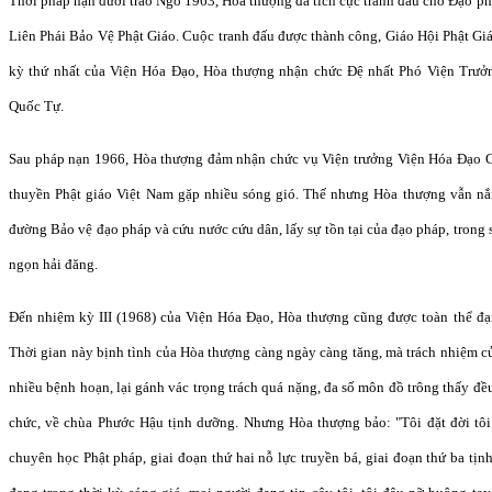
Thời pháp nạn dưới trào Ngô 1963, Hòa thượng đã tích cực tranh đấu cho Đạo p
Liên Phái Bảo Vệ Phật Giáo. Cuộc tranh đấu được thành công, Giáo Hội Phật Gi
kỳ thứ nhất của Viện Hóa Đạo, Hòa thượng nhận chức Đệ nhất Phó Viện Trưởng
Quốc Tự.
Sau pháp nạn 1966, Hòa thượng đảm nhận chức vụ Viện trưởng Viện Hóa Đạo
thuyền Phật giáo Việt Nam gặp nhiều sóng gió. Thế nhưng Hòa thượng vẫn nắ
đường Bảo vệ đạo pháp và cứu nước cứu dân, lấy sự tồn tại của đạo pháp, trong s
ngọn hải đăng.
Đến nhiệm kỳ III (1968) của Viện Hóa Đạo, Hòa thượng cũng được toàn thể đạ
Thời gian này bịnh tình của Hòa thượng càng ngày càng tăng, mà trách nhiệm củ
nhiều bệnh hoạn, lại gánh vác trọng trách quá nặng, đa số môn đồ trông thấy đề
chức, về chùa Phước Hậu tịnh dưỡng. Nhưng Hòa thượng bảo: "Tôi đặt đời tôi 
chuyên học Phật pháp, giai đoạn thứ hai nỗ lực truyền bá, giai đoạn thứ ba t