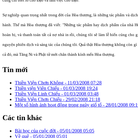
cũng chỉ biết lo cho Đạo và làm việc cho Đạo.
Sự nghiệp quan trọng nhất trong đời của Hòa thượng, là những tác phẩm và dị
hành. Thế mà Hòa thượng đã viết: "Những tác phẩm hay dịch phẩm của nhà Hư
hoàn bị, và thanh toán tất cả nợ nhà in rồi, chúng tôi sẽ làm lễ hiến cúng cho
nguyện phiên dịch và sáng tác của chúng tôi. Quả thật Hòa thượng không còn gì
cả đó, mà Tăng Ni và Phật tử mới chân thành kính mến Hòa thượng.
Tin mới
Thiền Viện Chơn Không -
11/03/2008 07:28
Thiền viện Viên Chiếu -
01/03/2008 19:24
Thiền Viện Linh Chiếu -
01/03/2008 03:48
Thiền Viện Chơn Chiếu -
29/02/2008 21:18
Một số hình ảnh hoạt động trong ngày giổ tổ -
28/01/2008 09:1
Các tin khác
Bài học của cuộc đời -
05/01/2008 05:05
Về quê -
05/01/2008 05:01