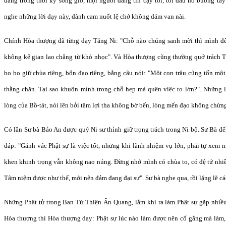
đang trong thời kỳ sóng gió, mọi người đang tin cậy tôi, tôi đâu nỡ buông ta
nghe những lời dạy này, đành cam nuốt lệ chớ không dám van nài.
Chính Hòa thượng đã từng dạy Tăng Ni: "Chỗ nào chúng sanh mời thì mình đến
không kể gian lao chẳng từ khó nhọc". Và Hòa thượng cũng thường quở trách 
bo bo giữ chùa riêng, bổn đạo riêng, bằng câu nói: "Một con trâu cũng tốn một
thằng chăn. Tại sao khuôn mình trong chỗ hẹp mà quên việc to lớn?". Những l
lòng của Bồ-tát, nói lên bởi tâm lợi tha không bờ bến, lòng mến đạo không chừn
Có lần Sư bà Bảo An được quý Ni sư thỉnh giữ trọng trách trong Ni bộ. Sư Bà 
đáp: "Gánh vác Phật sự là việc tốt, nhưng khi lãnh nhiệm vụ lớn, phải tự xem 
khen khinh trọng vẫn không nao núng. Đừng nhớ mình có chùa to, có đệ tử nhiều,
Tâm niệm được như thế, mới nên đảm đang đại sự". Sư bà nghe qua, rồi lặng lẽ cáo
Những Phật tử trong Ban Từ Thiện Ấn Quang, lắm khi ra làm Phật sự gặp nhiều
Hòa thượng thì Hòa thượng dạy: Phật sự lúc nào làm được nên cố gắng mà làm