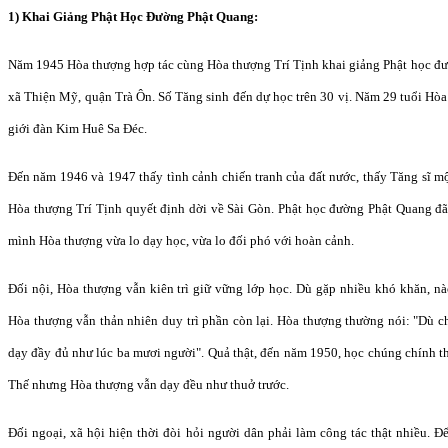
1) Khai Giảng Phật Học Đường Phật Quang:
Năm 1945 Hòa thượng hợp tác cùng Hòa thượng Trí Tịnh khai giảng Phật học đư
xã Thiện Mỹ, quận Trà Ôn. Số Tăng sinh đến dự học trên 30 vị. Năm 29 tuổi Hòa 
giới đàn Kim Huê Sa Đéc.
Đến năm 1946 và 1947 thấy tình cảnh chiến tranh của đất nước, thấy Tăng sĩ mộ
Hòa thượng Trí Tịnh quyết định dời về Sài Gòn. Phật học đường Phật Quang đ
mình Hòa thượng vừa lo dạy học, vừa lo đối phó với hoàn cảnh.
Đối nội, Hòa thượng vẫn kiên trì giữ vững lớp học. Dù gặp nhiều khó khăn, nà
Hòa thượng vẫn thản nhiên duy trì phần còn lại. Hòa thượng thường nói: "Dù c
dạy đầy đủ như lúc ba mươi người". Quả thật, đến năm 1950, học chúng chính t
Thế nhưng Hòa thượng vẫn dạy đều như thuở trước.
Đối ngoại, xã hội hiện thời đòi hỏi người dân phải làm công tác thật nhiều. 