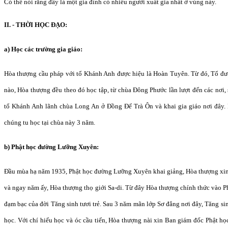
Có thể nói rằng đây là một gia đình có nhiều người xuất gia nhất ở vùng này.
II. - THỜI HỌC ĐẠO:
a) Học các trường gia giáo:
Hòa thượng cầu pháp với tổ Khánh Anh được hiệu là Hoàn Tuyên. Từ đó, Tổ đư
nào, Hòa thượng đều theo đó học tập, từ chùa Đông Phước lần lượt đến các nơi
tổ Khánh Anh lãnh chùa Long An ở Đồng Đế Trà Ôn và khai gia giáo nơi đây. 
chúng tu học tại chùa này 3 năm.
b) Phật học đường Lưỡng Xuyên:
Đầu mùa hạ năm 1935, Phật học đường Lưỡng Xuyên khai giảng, Hòa thượng xin n
và ngay năm ấy, Hòa thượng thọ giới Sa-di. Từ đây Hòa thượng chính thức vào 
đạm bạc của đời Tăng sinh tươi trẻ. Sau 3 năm mãn lớp Sơ đẳng nơi đây, Tăng si
học. Với chí hiếu học và óc cầu tiến, Hòa thượng nài xin Ban giám đốc Phật 