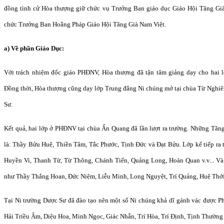
đồng tình cử Hòa thượng giữ chức vụ Trưởng Ban giáo dục Giáo Hội Tăng G
chức Trưởng Ban Hoằng Pháp Giáo Hội Tăng Già Nam Việt.
a) Về phần Giáo Dục:
Với trách nhiệm đốc giáo PHĐNV, Hòa thượng đã tận tâm giảng dạy cho hai 
Đồng thời, Hòa thượng cũng dạy lớp Trung đẳng Ni chúng mở tại chùa Từ Nghiêm
Sư.
Kết quả, hai lớp ở PHĐNV tại chùa Ấn Quang đã lần lượt ra trường. Những Tăng
là: Thầy Bửu Huệ, Thiền Tâm, Tắc Phước, Tịnh Đức và Đạt Bửu. Lớp kế tiếp ra 
Huyền Vi, Thanh Từ, Từ Thông, Chánh Tiến, Quảng Long, Hoàn Quan v.v... Và 
như Thầy Thắng Hoan, Đức Niệm, Liễu Minh, Long Nguyệt, Trí Quảng, Huệ Thới,
Tại Ni trường Dược Sư đã đào tạo nên một số Ni chúng khả dĩ gánh vác được P
Hải Triều Âm, Diệu Hoa, Minh Ngọc, Giác Nhẫn, Trí Hòa, Trí Định, Tịnh Thường v