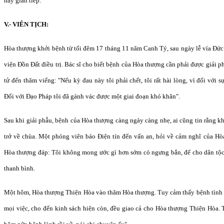
hay gián tiếp.
V.- VIÊN TỊCH:
Hòa thượng khởi bệnh từ tối đêm 17 tháng 11 năm Canh Tý, sau ngày lễ vía Đức
viện Đồn Đất điều trị. Bác sĩ cho biết bệnh của Hòa thượng cần phải được giải 
tử đến thăm viếng: "Nếu kỳ đau này tôi phải chết, tôi rất hài lòng, vì đối với 
Đối với Đạo Pháp tôi đã gánh vác được một giai đoạn khó khăn".
Sau khi giải phẫu, bệnh của Hòa thượng càng ngày càng nhẹ, ai cũng tin rằng 
trở về chùa. Một phóng viên báo Điện tín đến vấn an, hỏi về cảm nghĩ của Hòa
Hòa thượng đáp: Tôi không mong ước gì hơn sớm có ngưng bắn, để cho dân t
thanh bình.
Một hôm, Hòa thượng Thiện Hòa vào thăm Hòa thượng. Tuy cảm thấy bệnh tình 
mọi việc, cho đến kinh sách hiện còn, đều giao cả cho Hòa thượng Thiện Hòa. 