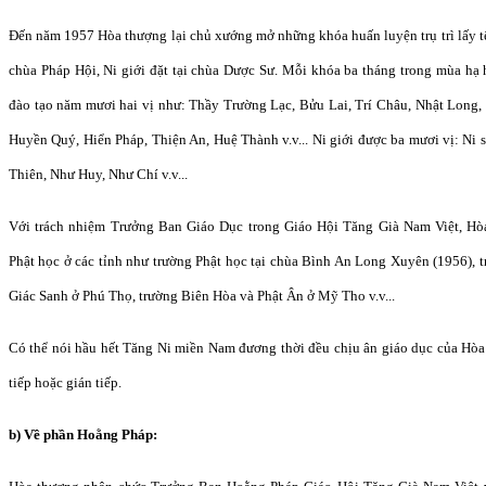
Đến năm 1957 Hòa thượng lại chủ xướng mở những khóa huấn luyện trụ trì lấy tên
chùa Pháp Hội, Ni giới đặt tại chùa Dược Sư. Mỗi khóa ba tháng trong mùa hạ
đào tạo năm mươi hai vị như: Thầy Trường Lạc, Bửu Lai, Trí Châu, Nhật Long
Huyền Quý, Hiển Pháp, Thiện An, Huệ Thành v.v... Ni giới được ba mươi vị: Ni
Thiên, Như Huy, Như Chí v.v...
Với trách nhiệm Trưởng Ban Giáo Dục trong Giáo Hội Tăng Già Nam Việt, Hò
Phật học ở các tỉnh như trường Phật học tại chùa Bình An Long Xuyên (1956), 
Giác Sanh ở Phú Thọ, trường Biên Hòa và Phật Ân ở Mỹ Tho v.v...
Có thể nói hầu hết Tăng Ni miền Nam đương thời đều chịu ân giáo dục của Hòa 
tiếp hoặc gián tiếp.
b) Về phần Hoằng Pháp: