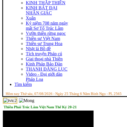
KINH THẬP THIỆN
KINH BÁT ĐẠI
NHÂN GIÁC
Xuân
Kỷ niệm 708 năm ngày
mất Sơ Tổ Trúc Lâm
Vườn thiền rừng ngọc
Thiền sư Việt Nam
Thiền sư Trung Hoa
Nhặt lá Bồ đề
Tích truyện Pháp cú
Giai thoại nhà Thiền
Kinh Pháp Bảo Đàn
THANH ĐĂNG LỤC
Video - Đại giới dàn
Pháp Loa
Tìm kiếm
Hôm nay Thứ sáu, 07/08/2026 - Ngày 25 Tháng 6 Năm Bính Ngọ - PL 2565
Thiền Phái Trúc Lâm Việt Nam Thế Kỷ 20-21