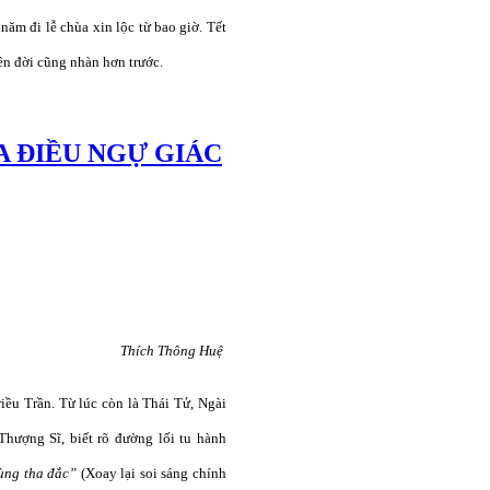
ăm đi lễ chùa xin lộc từ bao giờ. Tết
ên đời cũng nhàn hơn trước.
A ĐIỀU NGỰ GIÁC
Thích Thông Huệ
iều Trần. Từ lúc còn là Thái Tử, Ngài
hượng Sĩ, biết rõ đường lối tu hành
tùng tha đắc”
(Xoay lại soi sáng chính