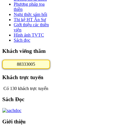
Phương pháp tọa
thiền
Nghi thức sám hối
Thi kệ HT Ân Sư
Giới thiệu các thiền
viện
Hình ảnh TVTC
Sách đọc
Khách viếng thăm
8
8
3
3
3
0
0
5
Khách trực tuyến
Có 130 khách trực tuyến
Sách Đọc
Giới thiệu