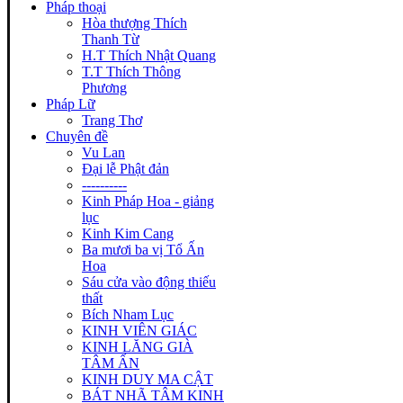
Pháp thoại
Hòa thượng Thích
Thanh Từ
H.T Thích Nhật Quang
T.T Thích Thông
Phương
Pháp Lữ
Trang Thơ
Chuyên đề
Vu Lan
Đại lễ Phật đản
----------
Kinh Pháp Hoa - giảng
lục
Kinh Kim Cang
Ba mươi ba vị Tổ Ấn
Hoa
Sáu cửa vào động thiếu
thất
Bích Nham Lục
KINH VIÊN GIÁC
KINH LĂNG GIÀ
TÂM ẤN
KINH DUY MA CẬT
BÁT NHÃ TÂM KINH