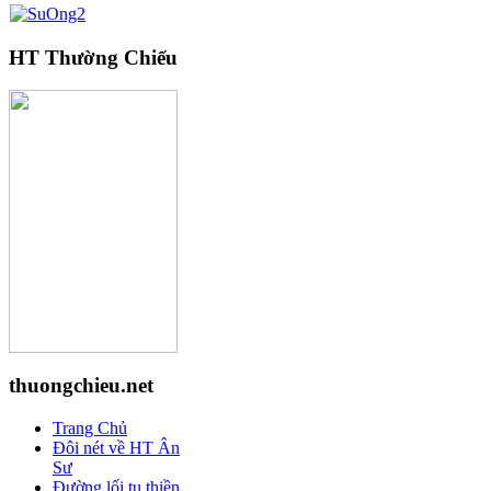
HT Thường Chiếu
thuongchieu.net
Trang Chủ
Đôi nét về HT Ân
Sư
Đường lối tu thiền