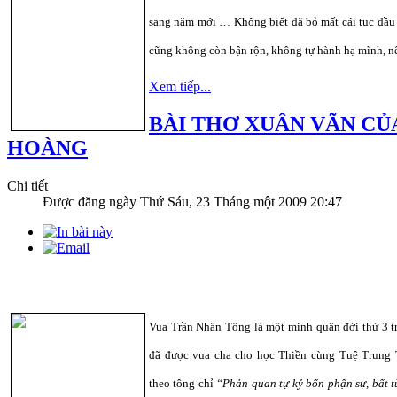
sang năm mới … Không biết đã bỏ mất cái tục đầu n
cũng không còn bận rộn, không tự hành hạ mình, n
Xem tiếp...
BÀI THƠ XUÂN VÃN CỦ
HOÀNG
Chi tiết
Được đăng ngày
Thứ Sáu, 23 Tháng một 2009 20:47
Vua Trần Nhân Tông là một minh quân đời thứ 3 tr
đã được vua cha cho học Thiền cùng Tuệ Trung T
theo tông chỉ
“Phản quan tự kỷ bổn phận sự, bất 