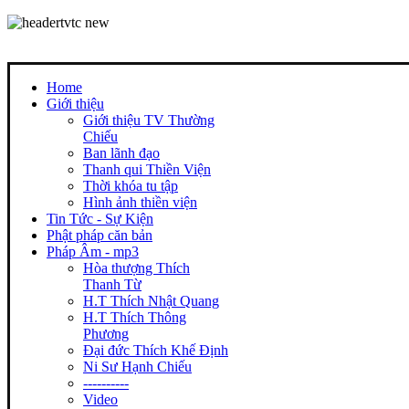
Home
Giới thiệu
Giới thiệu TV Thường
Chiếu
Ban lãnh đạo
Thanh qui Thiền Viện
Thời khóa tu tập
Hình ảnh thiền viện
Tin Tức - Sự Kiện
Phật pháp căn bản
Pháp Âm - mp3
Hòa thượng Thích
Thanh Từ
H.T Thích Nhật Quang
H.T Thích Thông
Phương
Đại đức Thích Khế Định
Ni Sư Hạnh Chiếu
----------
Video