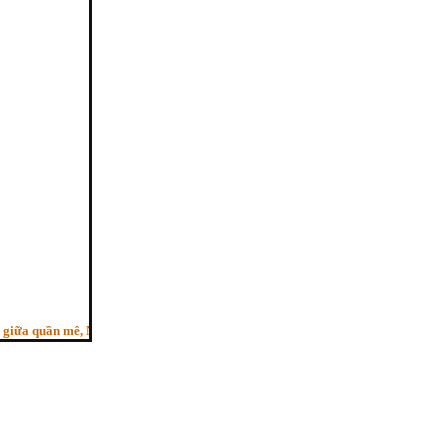
a quần mê, Người trí như ngựa phi, Bỏ sau con ngựa hèn”. - (Pháp cú kệ 29, HT.