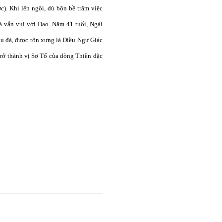
). Khi lên ngôi, dù bộn bề trăm việc
mà vẫn vui với Đạo. Năm 41 tuổi, Ngài
ầu đà, được tôn xưng là Điều Ngự Giác
rở thành vị Sơ Tổ của dòng Thiền đặc