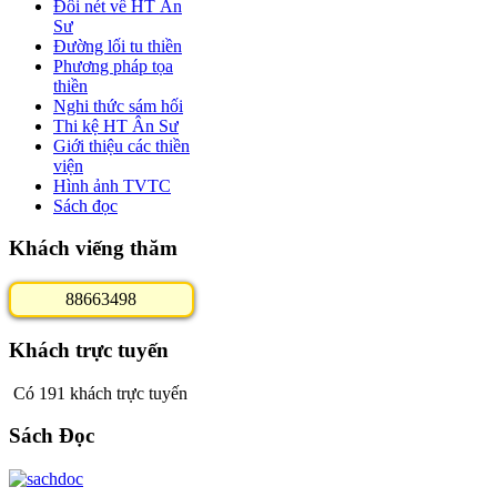
Đôi nét về HT Ân
Sư
Đường lối tu thiền
Phương pháp tọa
thiền
Nghi thức sám hối
Thi kệ HT Ân Sư
Giới thiệu các thiền
viện
Hình ảnh TVTC
Sách đọc
Khách viếng thăm
8
8
6
6
3
4
9
8
Khách trực tuyến
Có 191 khách trực tuyến
Sách Đọc