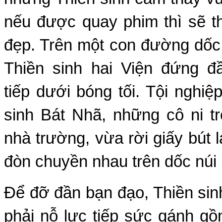
nếu được quay phim thì sẽ th
đẹp. Trên một con đường dốc
Thiền sinh hai Viện đứng đ
tiếp dưới bóng tối. Tội nghiệ
sinh Bát Nhã, những cô ni t
nhà trường, vừa rời giấy bút 
đòn chuyền nhau trên dốc núi 
Ðể đỡ đần bạn đạo, Thiền si
phải nỗ lực tiếp sức gánh gồn