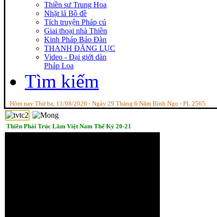
Thiền sư Trung Hoa
Nhặt lá Bồ đề
Tích truyện Pháp cú
Giai thoại nhà Thiền
Kinh Pháp Bảo Đàn
THANH ĐĂNG LỤC
Video - Đại giới dàn
Pháp Loa
Tìm kiếm
Hôm nay Thứ ba, 11/08/2026 - Ngày 29 Tháng 6 Năm Bính Ngọ - PL 2565
Thiền Phái Trúc Lâm Việt Nam Thế Kỷ 20-21