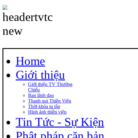
Home
Giới thiệu
Giới thiệu TV Thường
Chiếu
Ban lãnh đạo
Thanh qui Thiền Viện
Thời khóa tu tập
Hình ảnh thiền viện
Tin Tức - Sự Kiện
Phật pháp căn bản