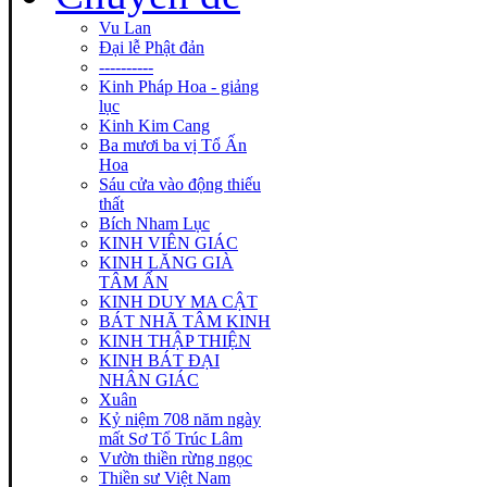
Vu Lan
Đại lễ Phật đản
----------
Kinh Pháp Hoa - giảng
lục
Kinh Kim Cang
Ba mươi ba vị Tổ Ấn
Hoa
Sáu cửa vào động thiếu
thất
Bích Nham Lục
KINH VIÊN GIÁC
KINH LĂNG GIÀ
TÂM ẤN
KINH DUY MA CẬT
BÁT NHÃ TÂM KINH
KINH THẬP THIỆN
KINH BÁT ĐẠI
NHÂN GIÁC
Xuân
Kỷ niệm 708 năm ngày
mất Sơ Tổ Trúc Lâm
Vườn thiền rừng ngọc
Thiền sư Việt Nam