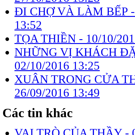
ĐI CHỢ VÀ LÀM BẾP 
13:52
TỌA THIỀN -
10/10/201
NHỮNG VỊ KHÁCH ĐẶC
02/10/2016 13:25
XUÂN TRONG CỬA TH
26/09/2016 13:49
Các tin khác
VAI TRÒ CỦA THẦY -