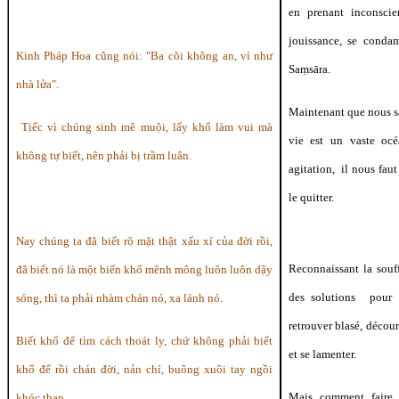
en prenant inconsci
jouissance, se conda
Kinh Pháp Hoa cũng nói: "Ba cõi không an, ví như
Saṃsāra.
nhà lửa".
Maintenant que nous s
Tiếc vì chúng sinh mê muội, lấy khổ làm vui mà
vie est un vaste océ
không tự biết, nên phải bị trầm luân.
agitation, il nous faut
le quitter.
Nay chúng ta đã biết
rõ
mặt thật xấu xí của đời rồi,
Reconnaissant la souff
đã biết nó là một biển khổ mênh mông luôn luôn dậy
des solutions pour 
sóng, thì ta phải nhàm chán nó, xa lánh nó.
retrouver blasé, décour
Biết khổ để tìm cách thoát ly, chứ không phải biết
et se lamenter.
khổ để rồi chán đời, nản chí, buông xuôi tay ngồi
Mais comment faire
khóc than.