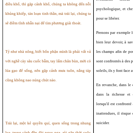
điều khổ, thì gặp cảnh khổ, chúng ta không đến nỗi
psychologique, et che
khủng khiếp, tán loạn tinh thần, mà trái lại, chúng ta
pour se libérer.
sẽ điềm tĩnh nhẫn nại để tìm phương giải thoát.
Prenons par exemple l
bien leur devoir, à sa
Tỷ như nhà nông, biết bổn phận mình là phải vất vả
les champs afin de pou
với nghề cày sâu cuốc bẫm, tay lấm chân bùn, mới có
sont confrontés à des p
lúa gạo để sống, nên gặp cảnh mưa tuôn, nắng táp
soleils, ils y font face 
cũng không nao núng chút nào.
En revanche, dans le 
dans la richesse et
lorsqu'il est confronté
inattendues, il risque d
suicider.
Trái lại, một kẻ quyền quí, quen sống trong nhung
lụa, trong cảnh đền đài nguy nga, rủi gặp thời cuộc