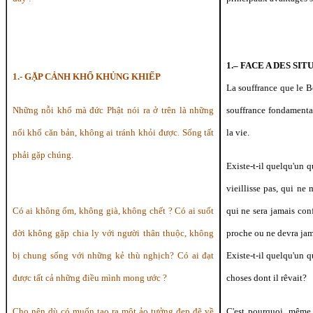
1.– FACE A DES SI
1.- GẶP CẢNH KHỔ KHỦNG KHIẾP
La souffrance que le B
Những nỗi khổ mà đức Phật nói ra ở trên là những
souffrance fondamenta
nổi khổ căn bản, không ai tránh khỏi được. Sống tất
la vie.
phải gặp chúng.
Existe-t-il quelqu'un 
vieillisse pas, qui ne 
Có ai không ốm, không già, không chết ? Có ai suốt
qui ne sera jamais con
đời không gặp chia ly với người thân thuộc, không
proche ou ne devra ja
bị chung sống với những kẻ thù nghịch? Có ai đạt
Existe-t-il quelqu'un q
được tất cả những điều mình mong ước ?
choses dont il rêvait?
Cho nên dù có muốn tạo ra một ảo tưởng đẹp đẽ về
C'est pourquoi, même 