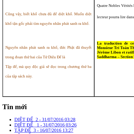
Quatre Nobles Vérités 
Cũng vậy, biết khổ chưa đủ để diệt khổ. Muốn diệt
lecteur pourra lire dans
khổ tận gốc phải tìm nguyên nhân phát sanh ra khổ.
La traduction de c
Nguyên nhân phát sanh ra khổ, đức Phật đã thuyết
Monsieur Trí Toàn T
Jérôme Libon et ratif
Saddharma – Section
trong đoạn thứ hai của Tứ Diệu Đế là
Tập đế, mà quy độc giả sẽ đọc trong chương thứ ba
của tập sách này.
Tin mới
DIỆT ĐẾ_2 -
31/07/2016 03:28
DIỆT ĐẾ _1 -
31/07/2016 03:26
TẬP ĐẾ_3 -
16/07/2016 13:27