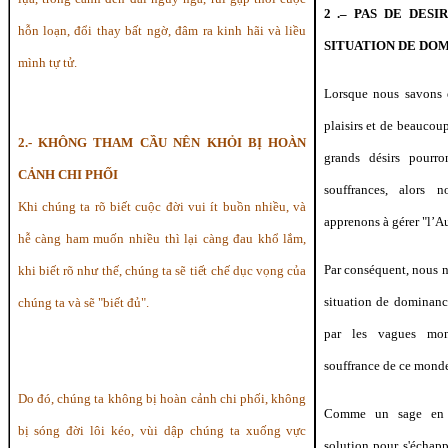
2 .– PAS DE DESI
hỗn loạn, đổi thay bất ngờ, đâm ra kinh hãi và liều
SITUATION DE DO
mình tự tử.
Lorsque nous savons q
plaisirs et de beaucou
2.- KHÔNG THAM CẦU NÊN KHỎI BỊ HOÀN
grands désirs pourr
CẢNH CHI PHỐI
souffrances, alors 
Khi chúng ta rõ biết cuộc đời vui ít buồn nhiều, và
apprenons à gérer "l’Au
hễ càng ham muốn nhiều thì lại càng đau khổ lắm,
Par conséquent, nous 
khi biết
rõ
như thế, chúng ta sẽ tiết chế dục vọng của
situation de dominanc
chúng ta và sẽ "biết đủ".
par les vagues mon
souffrance de ce mond
Do đó, chúng ta không bị hoàn cảnh chi phối, không
Comme un sage en c
bị sóng đời lôi kéo, vùi dập chúng ta xuống vực
solution pour s'échap