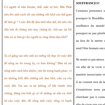
SOUFFRANCES?
Có người sẽ băn khoăn, thắc mắc tự hỏi: Đức Phật
Certaines personnes 
nêu lên một cách rốt ráo những nỗi khổ của thế gian
pourquoi le Bouddha a
để làm gì ? Cuộc đời đã đau khổ như thế, thì nên che
souffrance du monde?
dấu bớt đi chừng nào hay chừng ấy, chứ sao lại lột
pourquoi ne pas plutôt
trần nó ra làm gì cho người ta càng thêm đau khổ?
au lieu de la mettre 
rend l'être humain enc
Ta cố gắng tạo nên một ảo tưởng tốt đẹp về cuộc đời
Ne serait-ce pas mieux 
để sống an ổn trong ấy, có hơn không? Đứa trẻ nít
vie afin de la vivre 
sống một cách hồn nhiên, yên ổn trong hạnh phúc, vì
manière insouciante et
nó không biết đến những nỗi đau khổ, xấu xa của
il ne connait rien de l
cuộc đời. Tại sao ta lại không cố bắt chước như
n'essaierions nous 
chúng, đừng tìm biết gì cả về những sự xấu xa, khổ
cherchant pas à conna
sở của cuộc đời, để sống một cuộc sống có hạnh
afin de vivre une vie p