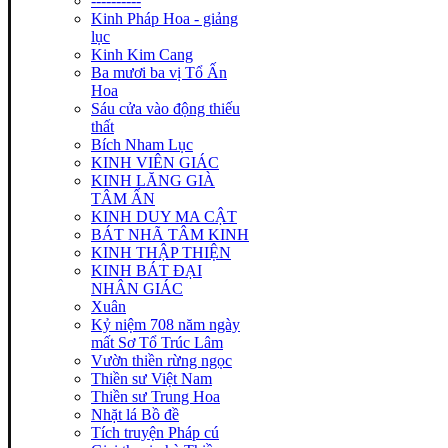
----------
Kinh Pháp Hoa - giảng
lục
Kinh Kim Cang
Ba mươi ba vị Tổ Ấn
Hoa
Sáu cửa vào động thiếu
thất
Bích Nham Lục
KINH VIÊN GIÁC
KINH LĂNG GIÀ
TÂM ẤN
KINH DUY MA CẬT
BÁT NHÃ TÂM KINH
KINH THẬP THIỆN
KINH BÁT ĐẠI
NHÂN GIÁC
Xuân
Kỷ niệm 708 năm ngày
mất Sơ Tổ Trúc Lâm
Vườn thiền rừng ngọc
Thiền sư Việt Nam
Thiền sư Trung Hoa
Nhặt lá Bồ đề
Tích truyện Pháp cú