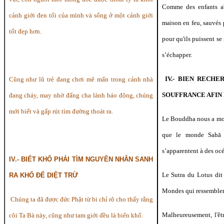
Comme des enfants ab
cảnh giới đen tối của mình và sống ở một cảnh giới
maison en feu, sauvés 
tốt đẹp hơn.
pour qu'ils puissent se
s’échapper.
IV.- BIEN RECH
Cũng như lũ trẻ đang chơi mê mẩn trong cảnh nhà
SOUFFRANCE AFIN
đang cháy, may nhờ đấng cha lành báo động, chúng
mới biết và gấp rút tìm đường thoát ra.
Le Bouddha nous a mon
que le monde Sahā 
s’apparentent à des océ
IV.- BIẾT KHỔ PHẢI TÌM NGUYÊN NHÂN SANH
Le Sutra du Lotus dit
RA KHỔ ĐỂ DIỆT TRỪ
Mondes qui ressemblen
Chúng ta đã được đức Phật từ bi chỉ rõ cho thấy rằng
Malheureusement, l'êt
cõi Ta Bà này, cũng như tam giới đều là biển khổ.