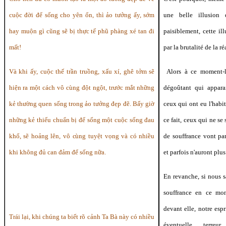
cuộc đời để sống cho yên ổn, thì ảo tưởng ấy, sớm
une belle illusion
hay muộn gì cũng sẽ bị thực tế phũ phàng xé tan đi
paisiblement, cette ill
mất!
par la brutalité de la ré
Và khi ấy, cuộc thế trần truồng, xấu xí, ghê tởm sẽ
Alors à ce moment-là
hiện ra một cách vô cùng đột ngột, trước mắt những
dégoûtant qui appara
kẻ thường quen sống trong ảo tưởng đẹp đẽ. Bấy giờ
ceux qui ont eu l'habit
những kẻ thiếu chuẩn bị để sống một cuộc sống đau
ce fait, ceux qui ne se
khổ, sẽ hoảng lên, vô cùng tuyệt vọng và có nhiều
de souffrance vont pa
khi không đủ can đảm để sống nữa.
et parfois n'auront plus
En revanche, si nous 
souffrance en ce mon
devant elle, notre esp
Trái lại, khi chúng ta biết rõ cảnh Ta Bà này có nhiều
éventuelle terre