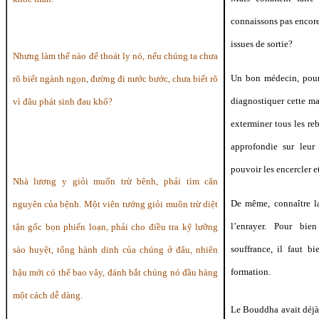
connaissons pas encore 
issues de sortie?
Nhưng làm thế nào để thoát ly nó, nếu chúng ta chưa
Un bon médecin, pour 
rõ biết ngành ngọn, đường đi nước bước, chưa biết rõ
diagnostiquer cette m
vì đâu phát sinh đau khổ?
exterminer tous les re
approfondie sur leur 
pouvoir les encercler et
Nhà lương y giỏi muốn trừ bênh, phải tìm căn
De même, connaître la
nguyên của bệnh. Một viên tướng giỏi muôn trừ diệt
l’enrayer. Pour bie
tận gốc bọn phiến loạn, phải cho điều tra kỹ lưỡng
souffrance, il faut b
sào huyệt, tổng hành dinh của chúng ở đâu, nhiên
formation.
hậu mới có thể bao vây, đánh bắt chúng nó đầu hàng
một cách dễ dàng.
Le Bouddha avait déjà