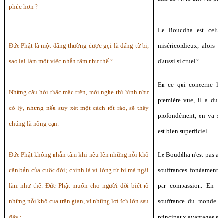
phúc hơn ?
Le Bouddha est celu
Đức Phật là một đấng thường được gọi là đấng từ bi,
miséricordieux, alors
sao lại làm một việc nhẫn tâm như thế ?
d'aussi si cruel?
En ce qui concerne l
Những câu hỏi thắc mắc trên, mới nghe thì hình như
première vue, il a du
có lý, nhưng nếu suy xét một cách rốt ráo, sẽ thấy
profondément, on va s
chúng là nông cạn.
est bien superficiel.
Đức Phật không nhẫn tâm khi nêu lên những nỗi khổ
Le Bouddha n'est pas a
căn bản của cuộc đời; chính là vì lòng từ bi mà ngài
souffrances fondamenta
làm như thế. Đức Phật muốn cho người đời biết rõ
par compassion. En f
những nỗi khổ của trần gian, vì những lợi ích lớn sau
souffrance du monde
đây :
principaux avantages s