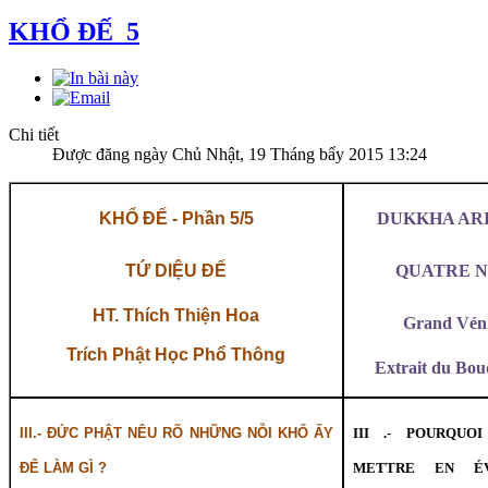
KHỔ ĐẾ_5
Chi tiết
Được đăng ngày Chủ Nhật, 19 Tháng bẩy 2015 13:24
KHỔ ĐẾ - Phần 5/5
DUKKHA AR
TỨ DIỆU ĐẾ
QUATRE N
HT. Thích Thiện Hoa
Grand Vén.
Trích Phật Học Phổ Thông
Extrait du Bo
III.- ĐỨC PHẬT NÊU RÕ NHỮNG NỖI KHỔ ẤY
III .- POURQUO
ĐỂ LÀM GÌ ?
METTRE EN ÉV