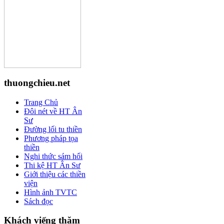
thuongchieu.net
Trang Chủ
Đôi nét về HT Ân
Sư
Đường lối tu thiền
Phương pháp tọa
thiền
Nghi thức sám hối
Thi kệ HT Ân Sư
Giới thiệu các thiền
viện
Hình ảnh TVTC
Sách đọc
Khách viếng thăm