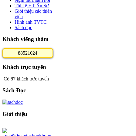
Nghi thức sám hối
Thi kệ HT Ân Sư
Giới thiệu các thiền
viện
Hình ảnh TVTC
Sách đọc
Khách viếng thăm
8
8
5
2
1
0
2
4
Khách trực tuyến
Có 87 khách trực tuyến
Sách Đọc
Giới thiệu