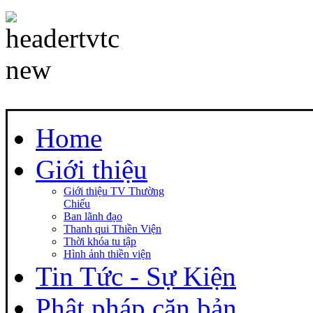
Home
Giới thiệu
Giới thiệu TV Thường
Chiếu
Ban lãnh đạo
Thanh qui Thiền Viện
Thời khóa tu tập
Hình ảnh thiền viện
Tin Tức - Sự Kiện
Phật pháp căn bản