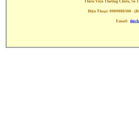
Thiền Viện Thường Chiếu, Số 1
Điện Thoại: 0909080306 - (Buổ
Email:
thic