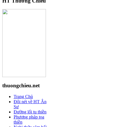
HT Thường Chiếu
thuongchieu.net
Trang Chủ
Đôi nét về HT Ân
Sư
Đường lối tu thiền
Phương pháp tọa
thiền