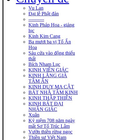
Vu Lan
Đại lễ Phật đản
----------
Kinh Pháp Hoa - giảng
lục
Kinh Kim Cang
Ba mươi ba vị Tổ Ấn
Hoa
Sáu cửa vào động thiếu
thất
Bích Nham Lục
KINH VIÊN GIÁC
KINH LĂNG GIÀ
TÂM ẤN
KINH DUY MA CẬT
BÁT NHÃ TÂM KINH
KINH THẬP THIỆN
KINH BÁT ĐẠI
NHÂN GIÁC
Xuân
Kỷ niệm 708 năm ngày
mất Sơ Tổ Trúc Lâm
Vườn thiền rừng ngọc
Thiền sư Việt Nam