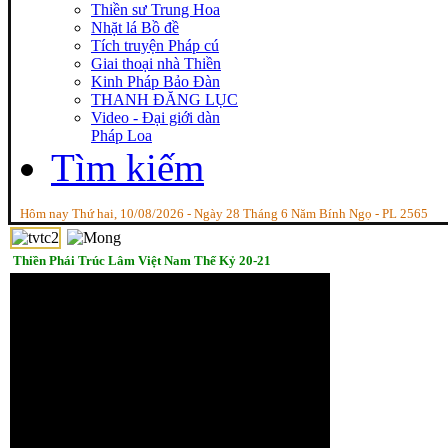
Thiền sư Trung Hoa
Nhặt lá Bồ đề
Tích truyện Pháp cú
Giai thoại nhà Thiền
Kinh Pháp Bảo Đàn
THANH ĐĂNG LỤC
Video - Đại giới dàn
Pháp Loa
Tìm kiếm
Hôm nay Thứ hai, 10/08/2026 - Ngày 28 Tháng 6 Năm Bính Ngọ - PL 2565
Thiền Phái Trúc Lâm Việt Nam Thế Kỷ 20-21