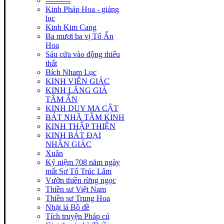
----------
Kinh Pháp Hoa - giảng
lục
Kinh Kim Cang
Ba mươi ba vị Tổ Ấn
Hoa
Sáu cửa vào động thiếu
thất
Bích Nham Lục
KINH VIÊN GIÁC
KINH LĂNG GIÀ
TÂM ẤN
KINH DUY MA CẬT
BÁT NHÃ TÂM KINH
KINH THẬP THIỆN
KINH BÁT ĐẠI
NHÂN GIÁC
Xuân
Kỷ niệm 708 năm ngày
mất Sơ Tổ Trúc Lâm
Vườn thiền rừng ngọc
Thiền sư Việt Nam
Thiền sư Trung Hoa
Nhặt lá Bồ đề
Tích truyện Pháp cú