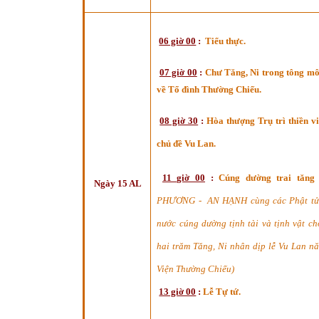
06 giờ 00
:
Tiểu thực.
07 giờ 00
:
Chư Tăng, Ni trong tông môn
về Tổ đình Thường Chiếu.
08 giờ 30
:
Hòa thượng Trụ trì thiền vi
chủ đề Vu Lan.
11 giờ 00
:
Cúng dường trai tăng
Ngày 15 AL
PHƯƠNG - AN HẠNH cùng các Phật tử 
nước cúng dường tịnh tài và tịnh vật ch
hai trăm Tăng, Ni nhân dịp lễ Vu Lan nă
Viện Thường Chiếu)
13 giờ 00
:
Lễ Tự tứ.