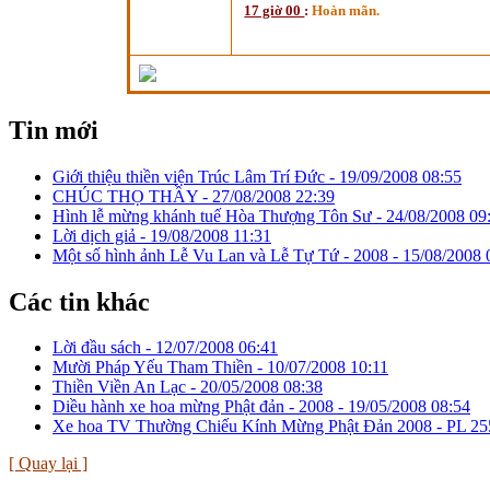
17 giờ 00
:
Hoàn mãn.
Tin mới
Giới thiệu thiền viện Trúc Lâm Trí Đức -
19/09/2008 08:55
CHÚC THỌ THẦY -
27/08/2008 22:39
Hình lễ mừng khánh tuế Hòa Thượng Tôn Sư -
24/08/2008 09
Lời dịch giả -
19/08/2008 11:31
Một số hình ảnh Lễ Vu Lan và Lễ Tự Tứ - 2008 -
15/08/2008 
Các tin khác
Lời đầu sách -
12/07/2008 06:41
Mười Pháp Yếu Tham Thiền -
10/07/2008 10:11
Thiền Viền An Lạc -
20/05/2008 08:38
Diều hành xe hoa mừng Phật đản - 2008 -
19/05/2008 08:54
Xe hoa TV Thường Chiếu Kính Mừng Phật Đản 2008 - PL 25
[ Quay lại ]