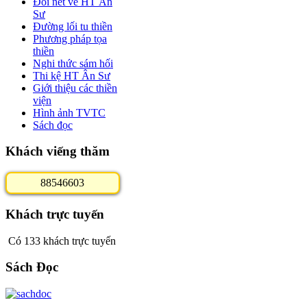
Đôi nét về HT Ân
Sư
Đường lối tu thiền
Phương pháp tọa
thiền
Nghi thức sám hối
Thi kệ HT Ân Sư
Giới thiệu các thiền
viện
Hình ảnh TVTC
Sách đọc
Khách viếng thăm
8
8
5
4
6
6
0
3
Khách trực tuyến
Có 133 khách trực tuyến
Sách Đọc