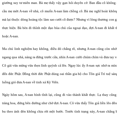
giường suy tư miên man. Bà mẹ thấy vậy gạn hỏi duyên cớ. Ban đầu cô không c
cầu mẹ mời A-nan về nhà, cô muốn A-nan làm chồng cô. Bà mẹ nghĩ hoài không 
mà lại thuộc dòng hoàng tộc làm sao cưới cô được? Nhưng vì lòng thương con g
thực hiện. Bà bèn đi thỉnh một đạo bùa chú của ngoại đạo, đợi A-nan đi khất 
hoặc A-nan.
Ma chú linh nghiệm hay không, điều đó chẳng rõ, nhưng A-nan cũng còn nhớ 
ngang qua nhà, nàng ra đứng trước cửa, nhìn A-nan cười chúm chím và đưa tay 
Cô gái vừa mừng vừa thẹn lính quýnh cả lên. Ngay lúc ấy A-nan sực nhớ ra mìn
đến đức Phật. Đồng thời đức Phật dùng oai thần gia hộ cho Tôn giả Trí tuệ sáng
luồng gió đưa A-nan về tinh xá Kỳ Viên.
Ngày hôm sau, A-nan bình tĩnh lại, cũng đi vào thành khất thực. Lạ thay cũng
tràng hoa, đứng bên đường như chờ đợi A-nan. Cô vừa thấy Tôn giả liền lẽo đẽo
bu theo ánh đèn không chịu rời một bước. Trước tình trạng này, A-nan chẳng bi