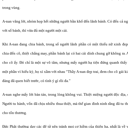
trong vùng.
A-nan vâng lời, nhóm họp hết những người bần khổ đến lãnh bánh. Có đến cả ng
với số bánh, thì vừa đủ một người một cái.
Khi A-nan đang chia bánh, trong số người lãnh phần có một thiếu nữ xinh đẹ
chia đến cô, thiệt chẳng may, phần bánh lại có hai cái dính chung gỡ không ra. 
cho cô ấy. Đó chỉ là một sự vô tâm, nhưng mấy người hạ tiện đứng quanh thấy 
một phần vì hiếu kỳ, họ xì xầm với nhau “Thầy A-nan đẹp trai, đem cho cô gái k
đàng đã quen biết trước, có tình ý gì rồi đa.”
A-nan nghe mấy lời bàn tán, trong lòng không vui. Thiệt miệng người độc địa, 
Người tu hành, vốn đã chịu nhiều thua thiệt, mà thế gian đinh ninh rằng đã tu t
cho tổn thương.
Đức Phật thường dạy các đệ tử nên tránh mọi cơ hiềm của thiên hạ, nhất là về