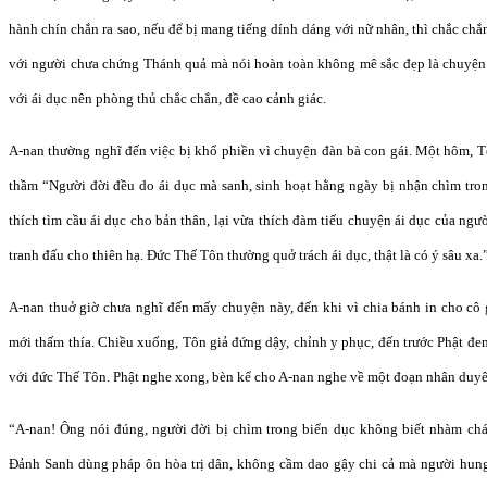
hành chín chắn ra sao, nếu để bị mang tiếng dính dáng với nữ nhân, thì chắc chắn
với người chưa chứng Thánh quả mà nói hoàn toàn không mê sắc đẹp là chuyện
với ái dục nên phòng thủ chắc chắn, đề cao cảnh giác.
A-nan thường nghĩ đến việc bị khổ phiền vì chuyện đàn bà con gái. Một hôm, T
thầm “Người đời đều do ái dục mà sanh, sinh hoạt hằng ngày bị nhận chìm tro
thích tìm cầu ái dục cho bản thân, lại vừa thích đàm tiếu chuyện ái dục của ngư
tranh đấu cho thiên hạ. Đức Thế Tôn thường quở trách ái dục, thật là có ý sâu xa.
A-nan thuở giờ chưa nghĩ đến mấy chuyện này, đến khi vì chia bánh in cho cô 
mới thấm thía. Chiều xuống, Tôn giả đứng dậy, chỉnh y phục, đến trước Phật đ
với đức Thế Tôn. Phật nghe xong, bèn kể cho A-nan nghe về một đoạn nhân duyê
“A-nan! Ông nói đúng, người đời bị chìm trong biển dục không biết nhàm chá
Đảnh Sanh dùng pháp ôn hòa trị dân, không cầm dao gậy chi cả mà người hung