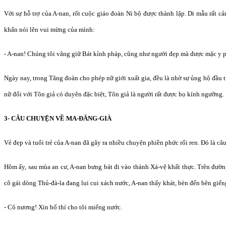
Với sự hỗ trợ của A-nan, rốt cuộc giáo đoàn Ni bộ được thành lập. Di mẫu rất c
khẩn nói lên vui mừng của mình:
- A-nan! Chúng tôi vâng giữ Bát kỉnh pháp, cũng như người đẹp mà được mặc y p
Ngày nay, trong Tăng đoàn cho phép nữ giới xuất gia, đều là nhờ sự ủng hộ đầu 
nữ đối với Tôn giả có duyên đặc biệt, Tôn giả là người rất được họ kính ngưỡng.
3- CÂU CHUYỆN VỀ MA-ĐĂNG-GIÀ
Vẻ đẹp và tuổi trẻ của A-nan đã gây ra nhiều chuyện phiền phức rối ren. Đó là c
Hôm ấy, sau mùa an cư, A-nan bưng bát đi vào thành Xá-vệ khất thực. Trên đườ
cô gái dòng Thủ-đà-la đang lui cui xách nước, A-nan thấy khát, bèn đến bên giến
- Cô nương! Xin bố thí cho tôi miếng nước.