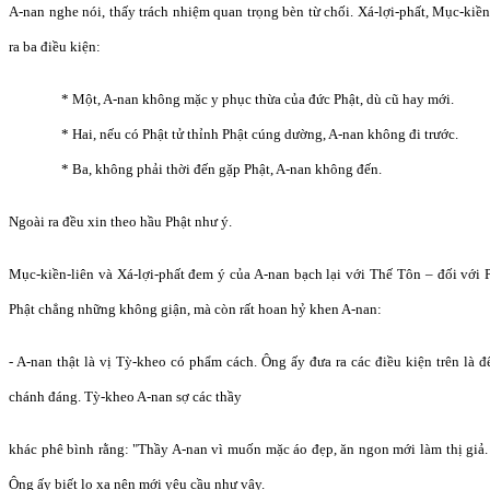
A-nan nghe nói, thấy trách nhiệm quan trọng bèn từ chối. Xá-lợi-phất, Mục-kiề
ra ba điều kiện:
* Một, A-nan không mặc y phục thừa của đức Phật, dù cũ hay mới.
* Hai, nếu có Phật tử thỉnh Phật cúng dường, A-nan không đi trước.
* Ba, không phải thời đến gặp Phật, A-nan không đến.
Ngoài ra đều xin theo hầu Phật như ý.
Mục-kiền-liên và Xá-lợi-phất đem ý của A-nan bạch lại với Thế Tôn – đối với 
Phật chẳng những không giận, mà còn rất hoan hỷ khen A-nan:
- A-nan thật là vị Tỳ-kheo có phẩm cách. Ông ấy đưa ra các điều kiện trên là đ
chánh đáng. Tỳ-kheo A-nan sợ các thầy
khác phê bình rằng: "Thầy A-nan vì muốn mặc áo đẹp, ăn ngon mới làm thị giả. 
Ông ấy biết lo xa nên mới yêu cầu như vậy.