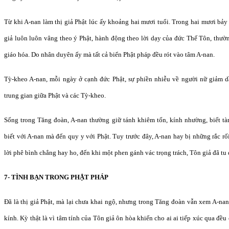
Từ khi A-nan làm thị giả Phật lúc ấy khoảng hai mươi tuổi. Trong hai mươi bả
giả luôn luôn vâng theo ý Phật, hành động theo lời dạy của đức Thế Tôn, thườn
giáo hóa. Do nhân duyên ấy mà tất cả biển Phật pháp đều rót vào tâm A-nan.
Tỳ-kheo A-nan, mỗi ngày ở cạnh đức Phật, sự phiền nhiễu về người nữ giảm d
trung gian giữa Phật và các Tỳ-kheo.
Sống trong Tăng đoàn, A-nan thường giữ tánh khiêm tốn, kính nhường, biết t
biết với A-nan mà đến quy y với Phật. Tuy trước đây, A-nan hay bị những rắc rố
lời phê bình chẳng hay ho, đến khi một phen gánh vác trọng trách, Tôn giả đã tu 
7- TÌNH BẠN TRONG PHẬT PHÁP
Đã là thị giả Phật, mà lại chưa khai ngộ, nhưng trong Tăng đoàn vẫn xem A-na
kính. Kỳ thật là vì tâm tính của Tôn giả ôn hòa khiến cho ai ai tiếp xúc qua đề