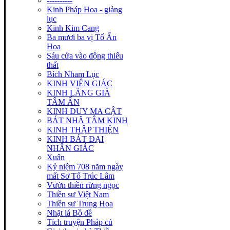
----------
Kinh Pháp Hoa - giảng
lục
Kinh Kim Cang
Ba mươi ba vị Tổ Ấn
Hoa
Sáu cửa vào động thiếu
thất
Bích Nham Lục
KINH VIÊN GIÁC
KINH LĂNG GIÀ
TÂM ẤN
KINH DUY MA CẬT
BÁT NHÃ TÂM KINH
KINH THẬP THIỆN
KINH BÁT ĐẠI
NHÂN GIÁC
Xuân
Kỷ niệm 708 năm ngày
mất Sơ Tổ Trúc Lâm
Vườn thiền rừng ngọc
Thiền sư Việt Nam
Thiền sư Trung Hoa
Nhặt lá Bồ đề
Tích truyện Pháp cú