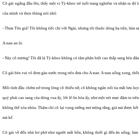
Cô gái ngẩng đầu lên, thấy một vị Tỳ-kheo trẻ tuổi trang nghiêm và nhận ra đó 
của mình và thẹn thùng nói nhỏ:
- Thưa Tôn giả! Tôi không tiếc chi với Ngài, nhưng tôi thuộc dòng hạ tiện, làm 
A-nan an ủi:
- Này cô nương! Tôi đã là Tỳ-kheo không có tâm phân biệt cao thấp sang hèn đâu
Cô gái bèn vui vẻ đem gàu nước trong trẻo đưa cho A-nan. A-nan uống xong, thốt l
Mối tình đầu chớm nở trong lòng cô thiếu nữ, cô không ngăn nổi tia mắt lưu lu
quý phái cao sang của dòng vua ấy, lời lẽ ôn hòa ấy, như một nét mực đậm in trên
không thể xóa nhòa. Thậm chí cô lại vọng tưởng mơ mộng rằng, giá mà được kết
mà kể.
Cô gái về đến nhà bơ phờ như người mất hồn, không thiết gì đến ăn uống, làm 