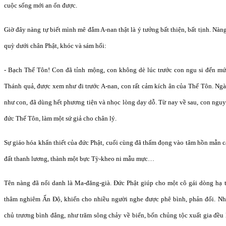
cuộc sống mới an ổn được.
Giờ đây nàng tự biết mình mê đắm A-nan thật là ý tưởng bất thiện, bất tịnh. Nà
quỳ dưới chân Phật, khóc và sám hối:
- Bạch Thế Tôn! Con đã tỉnh mộng, con không dè lúc trước con ngu si đến m
Thánh quả, được xem như đi trước A-nan, con rất cảm kích ân của Thế Tôn. Ng
như con, đã dùng hết phương tiện và nhọc lòng dạy dỗ. Từ nay về sau, con nguy
đức Thế Tôn, làm một sứ giả cho chân lý.
Sự giáo hóa khẩn thiết của đức Phật, cuối cùng đã thấm đọng vào tâm hồn mẫn cả
đất thanh lương, thành một bực Tỳ-kheo ni mẫu mực…
Tên nàng đã nổi danh là Ma-đăng-già. Đức Phật giúp cho một cô gái dòng hạ ti
thâm nghiêm Ấn Độ, khiến cho nhiều người nghe được phê bình, phản đối. Như
chủ trương bình đẳng, như trăm sông chảy về biển, bốn chủng tộc xuất gia đều