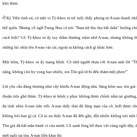
khó được.
Ở Kỳ Viên tinh xá, có một vị Tỳ-kheo ni trẻ tuổi, thấy phong tư A-nan thanh 
thể quên. Nhưng cổ ngữ Trung Hoa có nói "Nam nữ thọ thọ bất thân" huống ch
cách biệt? Cô Tỳ-kheo ni ấy tuy thầm thương trộm nhớ A-nan, nhưng không th
những lúc nhìn lén A-nan vài cái, ngoài ra không cách gì khác hơn.
Một hôm, Tỳ-kheo ni ấy mang bệnh. Cô nhờ người thưa với A-nan một lời “T
nặng, không còn hy vọng bao nhiêu, xin Tôn giả từ bi đến thăm một phen!”
Lời yêu cầu đáng thương như vậy khiến A-nan động tâm. Sáng hôm sau, tôn giả đ
thuận tiện ghé thăm. Tỳ-kheo ni bệnh y phục không được chỉnh nằm tại giường,
đa tình nhìn A-nan trân trối. A-nan thấy thái độ lãng mạn của cô, biết được c
không hỏi han gì cả. Cô ni nọ thấy A-nan đã đến gần, đột nhiên không nói một 
Tôn giả đã bất mãn hành vi của mình. Cô sanh lòng hổ thẹn vội vàng ngồi dậy, đắp
mời ngồi tại tòa. A-nan liền khai thị: