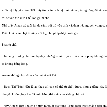
- Các vị hãy yên tâm! Tôi thấy tình cảnh các vị như thế này trong lòng đã hết sứ
tôi sẽ vào xin đức Thế Tôn giùm cho.
Nhà thầy A-nan trẻ tuổi lại đa cảm, vội trở vào tinh xá, đem hết nguyện vọng c
Phật, khẩn cầu Phật thương xót họ, cho phép được xuất gia.
Phật từ chối:
- Ta cũng thương cho bọn họ đấy, nhưng vì sự truyền thừa chánh pháp không th
ta không bằng lòng.
A-nan không chịu đi ra, còn nài nỉ với Phật:
- Bạch Thế Tôn! Nếu là ai khác thì con có thể từ chối được, nhưng đằng này l
chuyện không hay. Họ đã nói chẳng thà chết chứ không chịu về.
- Này A-nan! Hứa khả cho người nữ xuất gia trong Tăng đoàn thiệt chẳng tiện chú