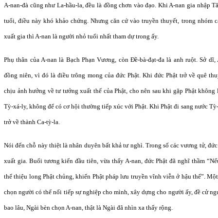
A-nan-đà cũng như La-hầu-la, đều là đồng chơn vào đạo. Khi A-nan gia nhập 
tuổi, điều này khó khảo chứng. Nhưng căn cứ vào truyền thuyết, trong nhóm 
xuất gia thì A-nan là người nhỏ tuổi nhất tham dự trong ấy.
Phụ thân của A-nan là Bạch Phạn Vương, còn Đề-bà-đạt-đa là anh ruột. Sở dĩ,
đồng niên, vì đó là điều trông mong của đức Phật. Khi đức Phật trở về quê t
chịu ảnh hưởng về tư tưởng xuất thế của Phật, cho nên sau khi gặp Phật không
Tỳ-xá-ly, không để có cơ hội thường tiếp xúc với Phật. Khi Phật đi sang nước T
trở về thành Ca-tỳ-la.
Nói đến chỗ này thiệt là nhân duyên bất khả tư nghì. Trong số các vương tử, đứ
xuất gia. Buổi tương kiến đầu tiên, vừa thấy A-nan, đức Phật đã nghĩ thầm “Nếu
thể thiệu long Phật chủng, khiến Phật pháp lưu truyền vĩnh viễn ở hậu thế”. Một 
chọn người có thể nối tiếp sự nghiệp cho mình, xây dựng cho người ấy, đề cử ng
bao lâu, Ngài bèn chọn A-nan, thật là Ngài đã nhìn xa thấy rộng.