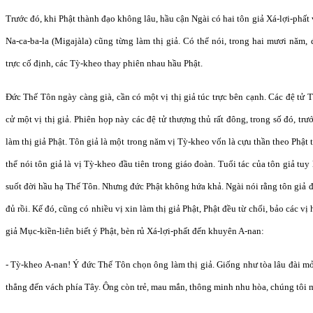
Trước đó, khi Phật thành đạo không lâu, hầu cận Ngài có hai tôn giả Xá-lợi-phất
Na-ca-ba-la (Migajàla) cũng từng làm thị giả. Có thể nói, trong hai mươi năm
trực cố định, các Tỳ-kheo thay phiên nhau hầu Phật.
Đức Thế Tôn ngày càng già, cần có một vị thị giả túc trực bên cạnh. Các đệ tử 
cử một vị thị giả. Phiên họp này các đệ tử thượng thủ rất đông, trong số đó, tr
làm thị giả Phật. Tôn giả là một trong năm vị Tỳ-kheo vốn là cựu thần theo Phật 
thể nói tôn giả là vị Tỳ-kheo đầu tiên trong giáo đoàn. Tuổi tác của tôn giả tu
suốt đời hầu hạ Thế Tôn. Nhưng đức Phật không hứa khả. Ngài nói rằng tôn giả đ
đủ rồi. Kế đó, cũng có nhiều vị xin làm thị giả Phật, Phật đều từ chối, bảo các vị
giả Mục-kiền-liên biết ý Phật, bèn rủ Xá-lợi-phất đến khuyên A-nan:
- Tỳ-kheo A-nan! Ý đức Thế Tôn chọn ông làm thị giả. Giống như tòa lâu đài m
thẳng đến vách phía Tây. Ông còn trẻ, mau mắn, thông minh nhu hòa, chúng tôi 