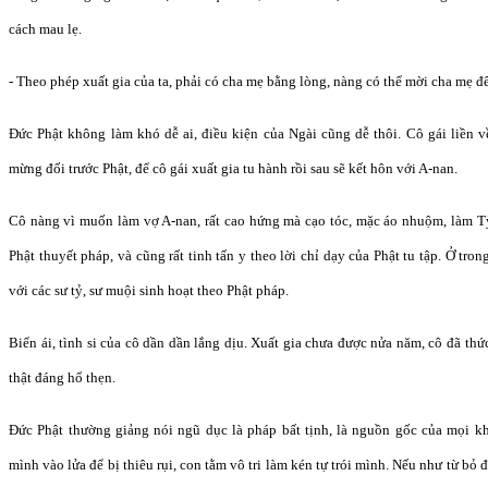
cách mau lẹ.
- Theo phép xuất gia của ta, phải có cha mẹ bằng lòng, nàng có thể mời cha mẹ
Đức Phật không làm khó dễ ai, điều kiện của Ngài cũng dễ thôi. Cô gái liền 
mừng đối trước Phật, để cô gái xuất gia tu hành rồi sau sẽ kết hôn với A-nan.
Cô nàng vì muốn làm vợ A-nan, rất cao hứng mà cạo tóc, mặc áo nhuộm, làm T
Phật thuyết pháp, và cũng rất tinh tấn y theo lời chỉ dạy của Phật tu tập. Ở tr
với các sư tỷ, sư muội sinh hoạt theo Phật pháp.
Biển ái, tình si của cô dần dần lắng dịu. Xuất gia chưa được nửa năm, cô đã thứ
thật đáng hổ thẹn.
Đức Phật thường giảng nói ngũ dục là pháp bất tịnh, là nguồn gốc của mọi kh
mình vào lửa để bị thiêu rụi, con tằm vô tri làm kén tự trói mình. Nếu như từ bỏ