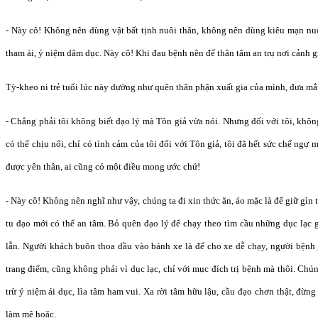
- Này cô! Không nên dùng vật bất tịnh nuôi thân, không nên dùng kiêu mạn nu
tham ái, ý niệm dâm dục. Này cô! Khi đau bệnh nên để thân tâm an trụ nơi cảnh g
Tỳ-kheo ni trẻ tuổi lúc này dường như quên thân phận xuất gia của mình, đưa mắt
- Chẳng phải tôi không biết đạo lý mà Tôn giả vừa nói. Nhưng đối với tôi, khô
có thể chịu nổi, chỉ có tình cảm của tôi đối với Tôn giả, tôi đã hết sức chế ng
được yên thân, ai cũng có một điều mong ước chứ!
- Này cô! Không nên nghĩ như vậy, chúng ta đi xin thức ăn, áo mặc là để giữ gìn 
tu đạo mới có thể an tâm. Bỏ quên đạo lý để chạy theo tìm cầu những dục lạc 
lẫn. Người khách buôn thoa dầu vào bánh xe là để cho xe dễ chạy, người bệnh
trang điểm, cũng không phải vì dục lạc, chỉ với mục đích trị bệnh mà thôi. Chú
trừ ý niệm ái dục, lìa tâm ham vui. Xa rời tâm hữu lậu, cầu đạo chơn thật, đừ
làm mê hoặc.