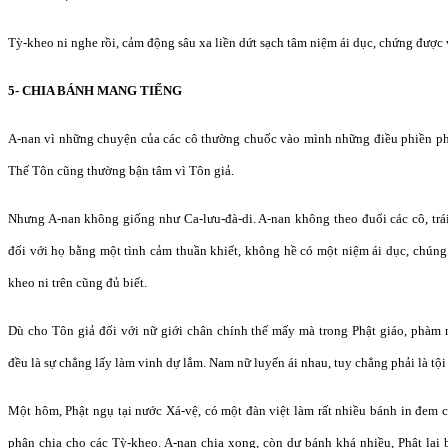
Tỳ-kheo ni nghe rồi, cảm động sâu xa liền dứt sạch tâm niệm ái dục, chứng được
5- CHIA BÁNH MANG TIẾNG
A-nan vì những chuyện của các cô thường chuốc vào mình những điều phiền phứ
Thế Tôn cũng thường bận tâm vì Tôn giả.
Nhưng A-nan không giống như Ca-lưu-đà-di. A-nan không theo đuổi các cô, trái
đối với họ bằng một tình cảm thuần khiết, không hề có một niệm ái dục, chúng 
kheo ni trên cũng đủ biết.
Dù cho Tôn giả đối với nữ giới chân chính thế mấy mà trong Phật giáo, phàm 
đều là sự chẳng lấy làm vinh dự lắm. Nam nữ luyến ái nhau, tuy chẳng phải là tội
Một hôm, Phật ngụ tại nước Xá-vệ, có một đàn việt làm rất nhiều bánh in đem
phân chia cho các Tỳ-kheo. A-nan chia xong, còn dư bánh khá nhiều, Phật lạ