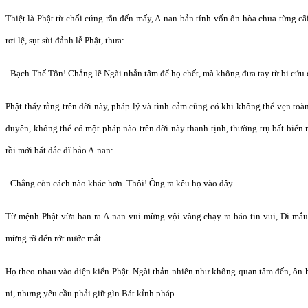
Thiệt là Phật từ chối cứng rắn đến mấy, A-nan bản tính vốn ôn hòa chưa từng c
rơi lệ, sụt sùi đảnh lễ Phật, thưa:
- Bạch Thế Tôn! Chẳng lẽ Ngài nhẫn tâm để họ chết, mà không đưa tay từ bi cứu
Phật thấy rằng trên đời này, pháp lý và tình cảm cũng có khi không thể vẹn toà
duyên, không thể có một pháp nào trên đời này thanh tịnh, thường trụ bất biến 
rồi mới bất đắc dĩ bảo A-nan:
- Chẳng còn cách nào khác hơn. Thôi! Ông ra kêu họ vào đây.
Từ mệnh Phật vừa ban ra A-nan vui mừng vội vàng chạy ra báo tin vui, Di mẫ
mừng rỡ đến rớt nước mắt.
Họ theo nhau vào diện kiến Phật. Ngài thản nhiên như không quan tâm đến, ôn 
ni, nhưng yêu cầu phải giữ gìn Bát kỉnh pháp.