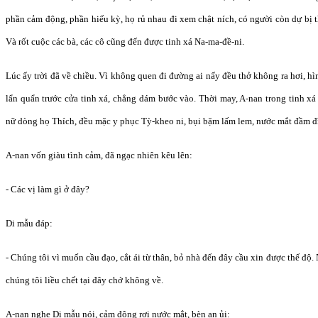
phần cảm động, phần hiếu kỳ, họ rủ nhau đi xem chật ních, có người còn dự bị
Và rốt cuộc các bà, các cô cũng đến được tinh xá Na-ma-đề-ni.
Lúc ấy trời đã về chiều. Vì không quen đi đường ai nấy đều thở không ra hơi, hì
lẩn quẩn trước cửa tinh xá, chẳng dám bước vào. Thời may, A-nan trong tinh xá
nữ dòng họ Thích, đều mặc y phục Tỳ-kheo ni, bụi bặm lấm lem, nước mắt đầm đ
A-nan vốn giàu tình cảm, đã ngạc nhiên kêu lên:
- Các vị làm gì ở đây?
Di mẫu đáp:
- Chúng tôi vì muốn cầu đạo, cắt ái từ thân, bỏ nhà đến đây cầu xin được thế độ
chúng tôi liều chết tại đây chớ không về.
A-nan nghe Di mẫu nói, cảm động rơi nước mắt, bèn an ủi: