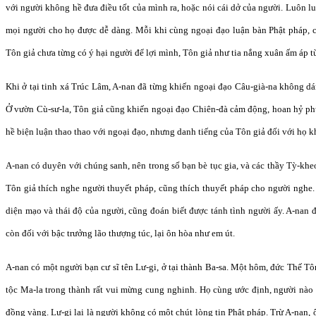
với người không hề đưa điều tốt của mình ra, hoặc nói cái dở của người. Luôn l
mọi người cho họ được dễ dàng. Mỗi khi cùng ngoại đạo luận bàn Phật pháp, 
Tôn giả chưa từng có ý hại người để lợi mình, Tôn giả như tia nắng xuân ấm áp từ
Khi ở tại tinh xá Trúc Lâm, A-nan đã từng khiến ngoại đạo Câu-già-na không d
Ở vườn Cù-sư-la, Tôn giả cũng khiến ngoại đạo Chiên-đà cảm động, hoan hỷ p
hề biện luận thao thao với ngoại đạo, nhưng danh tiếng của Tôn giả đối với họ k
A-nan có duyên với chúng sanh, nên trong số bạn bè tục gia, và các thầy Tỳ-kheo,
Tôn giả thích nghe người thuyết pháp, cũng thích thuyết pháp cho người nghe.
diện mạo và thái độ của người, cũng đoán biết được tánh tình người ấy. A-nan đ
còn đối với bậc trưởng lão thượng túc, lại ôn hòa như em út.
A-nan có một người bạn cư sĩ tên Lư-gi, ở tại thành Ba-sa. Một hôm, đức Thế Tô
tộc Ma-la trong thành rất vui mừng cung nghinh. Họ cùng ước định, người nào 
đồng vàng. Lư-gi lại là người không có một chút lòng tin Phật pháp. Trừ A-nan,