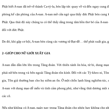
Phật biết A-nan đã trở về thành Ca-tỳ-la, bèn lập tức quay về và đến ngay cung
phòng kế cận phòng của A-nan. A-nan mở cửa ngó qua thấy đức Phật bèn cung kí
Phật. Qua thái độ này chúng ta có thể thấy rằng trong tâm hồn thơ bé của A-nan
đối với đức Phật.
Do đó, khi gặp cơ hội, A-nan bèn cùng các vương tử Bạt-đề… thế phát xuất gia, 
2- GIÚP CHO NỮ GIỚI XUẤT GIA
A-nan dần dần lớn lên trong Tăng đoàn. Với thiên tánh ôn hòa, từ bi, dung mạo
phái nữ bên trong và bên ngoài Tăng đoàn tôn kính. Đối với các Tỳ-kheo ni, Tôn g
gia, Tôn giả thường ban cho họ niềm an ổn. Ở một chốn lạnh lùng nghiêm túc, c
A-nan với dung mạo dễ mến và tình cảm phong phú, như vầng thái dương một 
các cô.
Nếu như không có A-nan, ngày nay trong Tăng đoàn cho phép hay không cho ph