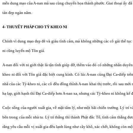
mến dung mạo của A-nan mà sau cùng chuyển họa thành phước. Giai thoại ấy đã 
tán đẹp ngàn năm.
4- THUYẾT PHÁP CHO TỲ KHEO NI
Chính vì dung mạo đẹp đẽ và giàu tình cảm, mà không những các cô gái thế tục
ni cũng luyến mộ Tôn giả.
A-nan đối với ni giới thật là tận tình giúp đỡ, thêm vào đó có những nhân duyên 
kheo ni đối với Tôn giả đặc biệt cung kính. Có lúc A-nan cùng Đại Ca-diếp tr
nhã của các Tỳ-kheo ni, các cô đều đồng thỉnh A-nan khai thị trước, rồi sau mới 
hạ lạp, giới hạnh thì Đại Ca-diếp hơn A-nan xa, nhưng các Tỳ-kheo ni không kể 
Cuộc sống của người xuất gia, về mặt tâm lý, như một bãi chiến trường. Lý trí 
bên trong của mỗi nhà tu. Lý trí thắng thì thành Phật đắc Tổ, tình cảm thắng đ
rằng yêu cầu mỗi vị xuất gia đều lạnh lùng như cây khô, xác chết, không còn một 