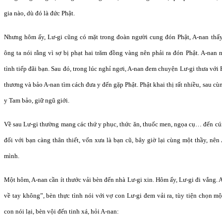
gia nào, dù đó là đức Phật.
Nhưng hôm ấy, Lư-gi cũng có mặt trong đoàn người cung đón Phật, A-nan thấy
ông ta nói rằng vì sợ bị phạt hai trăm đồng vàng nên phải ra đón Phật. A-nan
tình tiếp đãi bạn. Sau đó, trong lúc nghỉ ngơi, A-nan đem chuyện Lư-gi thưa với 
thương và bảo A-nan tìm cách đưa y đến gặp Phật. Phật khai thị rất nhiều, sau cù
y Tam bảo, giữ ngũ giới.
Về sau Lư-gi thường mang các thứ y phục, thức ăn, thuốc men, ngọa cụ… đến cú
đối với bạn càng thân thiết, vốn xưa là bạn cũ, bây giờ lại cùng một thầy, nê
mình.
Một hôm, A-nan cần ít thước vải bèn đến nhà Lư-gi xin. Hôm ấy, Lư-gi đi vắng. 
về tay không”, bèn thực tình nói với vợ con Lư-gi đem vải ra, tùy tiện chọn m
con nói lại, bèn vội đến tinh xá, hỏi A-nan: