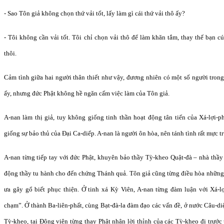
- Sao Tôn giả không chọn thứ vải tốt, lấy làm gì cái thứ vải thô ấy?
- Tôi không cần vải tốt. Tôi chỉ chọn vải thô để làm khăn tắm, thay thế bạn 
thôi.
Cảm tình giữa hai người thân thiết như vậy, đương nhiên có một số người tron
ấy, nhưng đức Phật không hề ngăn cấm việc làm của Tôn giả.
A-nan làm thị giả, tuy không giống tinh thần hoạt động tân tiến của Xá-lợi-
giống sự bảo thủ của Đại Ca-diếp. A-nan là người ôn hòa, nên tánh tình rất mực t
A-nan từng tiếp tay với đức Phật, khuyên bảo thầy Tỳ-kheo Quật-đà – nhà thầy
động thầy tu hành cho đến chứng Thánh quả. Tôn giả cũng từng điều hòa những 
ưa gây gổ biết phục thiện. Ở tinh xá Kỳ Viên, A-nan từng đàm luận với Xá-lợ
chạm”. Ở thành Ba-liên-phất, cùng Bạt-đà-la đàm đạo các vấn đề, ở nước Câu-di
Tỳ-kheo, tại Đông viên từng thay Phật nhận lời thỉnh của các Tỳ-kheo đi trước