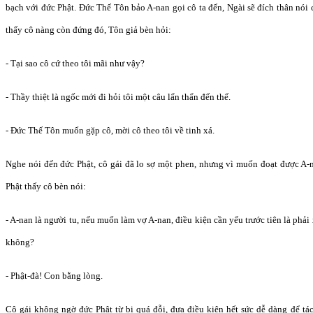
bạch với đức Phật. Đức Thế Tôn bảo A-nan gọi cô ta đến, Ngài sẽ đích thân nói 
thấy cô nàng còn đứng đó, Tôn giả bèn hỏi:
- Tại sao cô cứ theo tôi mãi như vậy?
- Thầy thiệt là ngốc mới đi hỏi tôi một câu lẩn thẩn đến thế.
- Đức Thế Tôn muốn gặp cô, mời cô theo tôi về tinh xá.
Nghe nói đến đức Phật, cô gái đã lo sợ một phen, nhưng vì muốn đoạt được A-n
Phật thấy cô bèn nói:
- A-nan là người tu, nếu muốn làm vợ A-nan, điều kiện cần yếu trước tiên là phải
không?
- Phật-đà! Con bằng lòng.
Cô gái không ngờ đức Phật từ bi quá đỗi, đưa điều kiện hết sức dễ dàng để tá