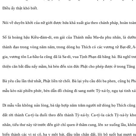
Điều ấy thật khó biết.
Nói về duyên khởi của nữ giới được hứa khả xuất gia theo chánh pháp, hoàn toàn
Số là hoàng hậu Kiều-đàm-di, em gái của Thánh mẫu Ma-da phu nhân, là dưỡng
thành đạo trong vòng năm năm, trong dòng họ Thích có các vương tử Bạt-đề, A-
gia, vương tôn La-hầu-la cũng đã là Sa-di, vua Tịnh Phạn đã băng hà. Bà nghĩ t
thiện căn bắt đầu nẩy mầm, bà bèn đến xin đức Phật cho phép được ở trong Tăng
Bà yêu cầu lần thứ nhất, Phật liền từ chối. Bà lại yêu cầu đôi ba phen, cũng bị P
mẫu kèo nài phiền phức, bèn dẫn đồ chúng đi sang nước Tỳ-xá-ly, ngụ tại tinh xá
Di mẫu vẫn không nản lòng, bà tập hợïp năm trăm người nữ dòng họ Thích cũng đ
đất rời thành Ca-tỳ-la đuổi theo đến thành Tỳ-xá-ly. Ca-tỳ-la cách Tỳ-xá-ly 
nhân, tiểu thư này từ trước đến giờ chỉ quen ở thâm cung, lên xe xuống lầu, kh
biến thành các vị ni cô, ba y một bát, đầu trần chân đất, lội bộ suốt hai mươ