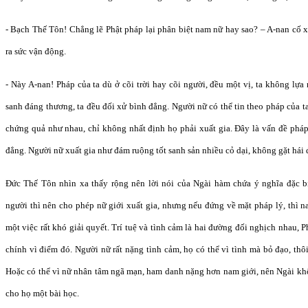
- Bạch Thế Tôn! Chẳng lẽ Phật pháp lại phân biệt nam nữ hay sao? – A-nan cố x
ra sức vận động.
- Này A-nan! Pháp của ta dù ở cõi trời hay cõi người, đều một vị, ta không lựa
sanh đáng thương, ta đều đối xử bình đẳng. Người nữ có thể tin theo pháp của t
chứng quả như nhau, chỉ không nhất định họ phải xuất gia. Đây là vấn đề phá
đẳng. Người nữ xuất gia như đám ruộng tốt sanh sản nhiều cỏ dại, không gặt hái
Đức Thế Tôn nhìn xa thấy rộng nên lời nói của Ngài hàm chứa ý nghĩa đặc bi
người thì nên cho phép nữ giới xuất gia, nhưng nếu đứng về mặt pháp lý, thì n
một việc rất khó giải quyết. Trí tuệ và tình cảm là hai đường đối nghịch nhau,
chính vì điểm đó. Người nữ rất nặng tình cảm, họ có thể vì tình mà bỏ đạo, thô
Hoặc có thể vì nữ nhân tâm ngã mạn, ham danh nặng hơn nam giới, nên Ngài kh
cho họ một bài học.