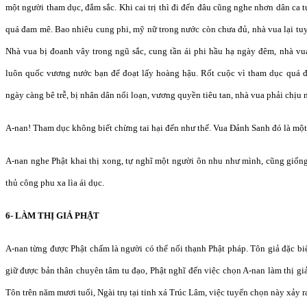
một người tham dục, đắm sắc. Khi cai trị thì đi đến đâu cũng nghe nhơn dân ca 
quá đam mê. Bao nhiêu cung phi, mỹ nữ trong nước còn chưa đủ, nhà vua lại tu
Nhà vua bị đoanh vây trong ngũ sắc, cung tần ái phi hầu hạ ngày đêm, nhà vu
luôn quốc vương nước bạn để đoạt lấy hoàng hậu. Rốt cuộc vì tham dục quá độ
ngày càng bê trễ, bị nhân dân nổi loạn, vương quyền tiêu tan, nhà vua phải chịu
A-nan! Tham dục không biết chừng tai hại đến như thế. Vua Đảnh Sanh đó là một 
A-nan nghe Phật khai thị xong, tự nghĩ một người ôn nhu như mình, cũng giống
thủ công phu xa lìa ái dục.
6- LÀM THỊ GIẢ PHẬT
A-nan từng được Phật chấm là người có thể nối thạnh Phật pháp. Tôn giả đặc bi
giữ được bản thân chuyên tâm tu đạo, Phật nghĩ đến việc chọn A-nan làm thị gi
Tôn trên năm mươi tuổi, Ngài trụ tại tinh xá Trúc Lâm, việc tuyển chọn này xảy r