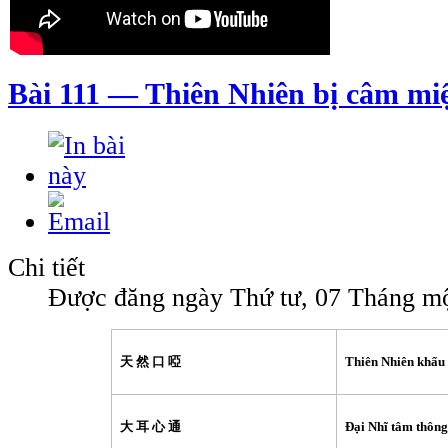
Bài 111 — Thiên Nhiên bị câm mi
Chi tiết
Được đăng ngày Thứ tư, 07 Tháng mộ
天 然 口 啞
Thiên Nhiên khẩu
大 耳 心 通
Ðại Nhĩ tâm thông