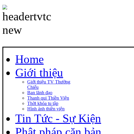
Home
Giới thiệu
Giới thiệu TV Thường
Chiếu
Ban lãnh đạo
Thanh qui Thiền Viện
Thời khóa tu tập
Hình ảnh thiền viện
Tin Tức - Sự Kiện
Phật pháp căn bản