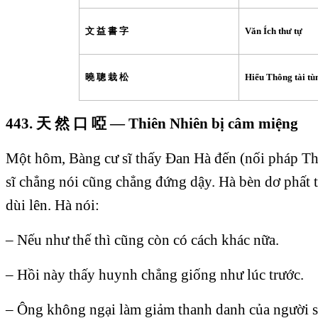
文 益 書 字
Văn Ích thư tự
曉 聰 栽 松
Hiểu Thông tài tù
443.
天
然
口
啞
— Thiên Nhiên bị câm miệng
Một hôm, Bàng cư sĩ thấy Ðan Hà đến (nối pháp T
sĩ chẳng nói cũng chẳng đứng dậy. Hà bèn dơ phất tử
dùi lên. Hà nói:
– Nếu như thế thì cũng còn có cách khác nữa.
– Hồi này thấy huynh chẳng giống như lúc trước.
– Ông không ngại làm giảm thanh danh của người 