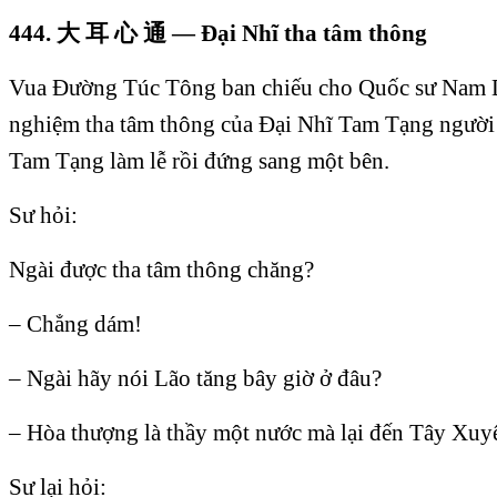
444.
大
耳
心
通
— Ðại Nhĩ tha tâm thông
Vua Ðường Túc Tông ban chiếu cho Quốc sư Nam
nghiệm tha tâm thông của Ðại Nhĩ Tam Tạng người
Tam Tạng làm lễ rồi đứng sang một bên.
Sư hỏi:
Ngài được tha tâm thông chăng?
– Chẳng dám!
– Ngài hãy nói Lão tăng bây giờ ở đâu?
– Hòa thượng là thầy một nước mà lại đến Tây Xuy
Sư lại hỏi: