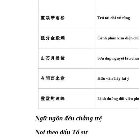
晝
栽
帶
雨
松
Trú tài đái vũ tùng
鏡
分
金
殿
燭
Cảnh phân kim điện ch
山
荅
月
樓
鐘
Sơn đáp nguyệt lâu chu
有
問
西
來
意
Hữu vấn Tây lai ý
靈
堂
對
遠
峰
Linh đường đối viễn ph
Ngữ ngôn đều chẳng trệ
Noi theo dấu Tổ sư