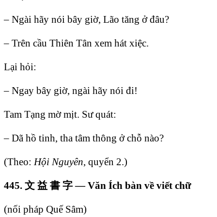
– Ngài hãy nói bây giờ, Lão tăng ở đâu?
– Trên cầu Thiên Tân xem hát xiệc.
Lại hỏi:
– Ngay bây giờ, ngài hãy nói đi!
Tam Tạng mờ mịt. Sư quát:
– Dã hồ tinh, tha tâm thông ở chỗ nào?
(Theo:
Hội Nguyên
, quyển 2.)
445.
文
益
書
字
— Văn Ích bàn về viết chữ
(nối pháp Quế Sâm)