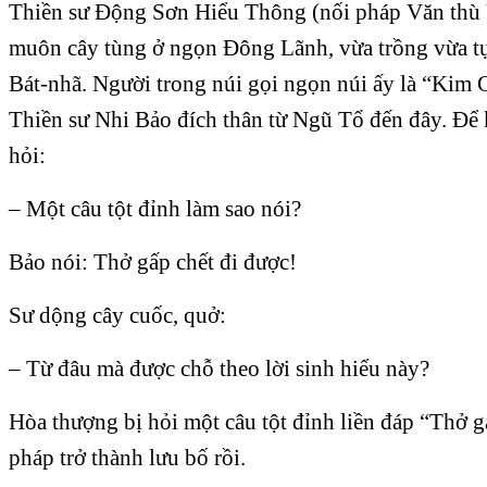
Thiền sư Ðộng Sơn Hiểu Thông (nối pháp Văn thù 
muôn cây tùng ở ngọn Ðông Lãnh, vừa trồng vừa 
Bát-nhã. Người trong núi gọi ngọn núi ấy là “Kim 
Thiền sư Nhi Bảo đích thân từ Ngũ Tổ đến đây. Ðể
hỏi:
– Một câu tột đỉnh làm sao nói?
Bảo nói: Thở gấp chết đi được!
Sư dộng cây cuốc, quở:
– Từ đâu mà được chỗ theo lời sinh hiểu này?
Hòa thượng bị hỏi một câu tột đỉnh liền đáp “Thở g
pháp trở thành lưu bố rồi.