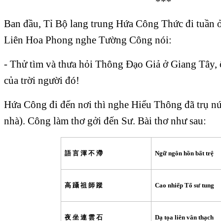
***
Ban đầu, Tỉ Bộ lang trung Hứa Công Thức đi tuầ
Liên Hoa Phong nghe Tường Công nói:
-
Thử tìm và thưa hỏi Thông Ðạo Giả ở Giang Tây, ô
của trời người đó!
Hứa Công đi đến nơi thì nghe Hiểu Thông đã trụ nú
nhà). Công làm thơ gởi đến Sư. Bài thơ như sau:
語
言
渾
不
滯
Ngữ ngôn hồn bất trệ
高
躡
祖
師
蹤
Cao nhiếp Tổ sư tung
夜
坐
連
雲
石
Dạ tọa liên vân thạch