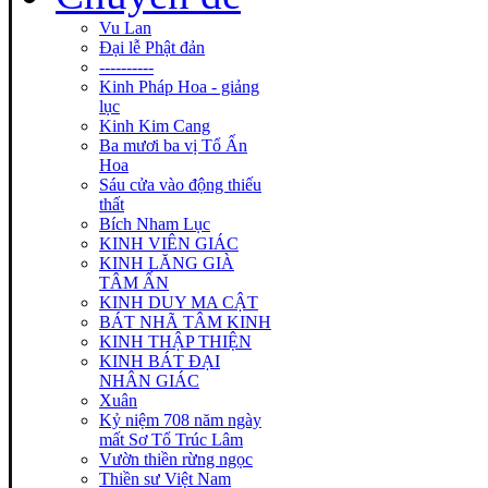
Vu Lan
Đại lễ Phật đản
----------
Kinh Pháp Hoa - giảng
lục
Kinh Kim Cang
Ba mươi ba vị Tổ Ấn
Hoa
Sáu cửa vào động thiếu
thất
Bích Nham Lục
KINH VIÊN GIÁC
KINH LĂNG GIÀ
TÂM ẤN
KINH DUY MA CẬT
BÁT NHÃ TÂM KINH
KINH THẬP THIỆN
KINH BÁT ĐẠI
NHÂN GIÁC
Xuân
Kỷ niệm 708 năm ngày
mất Sơ Tổ Trúc Lâm
Vườn thiền rừng ngọc
Thiền sư Việt Nam