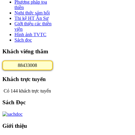
Phương pháp tọa
thiền
Nghi thức sám hối
Thi kệ HT Ân Sư
Giới thiệu các thiền
viện
Hình ảnh TVTC
Sách đọc
Khách viếng thăm
8
8
4
3
3
0
0
8
Khách trực tuyến
Có 144 khách trực tuyến
Sách Đọc
Giới thiệu