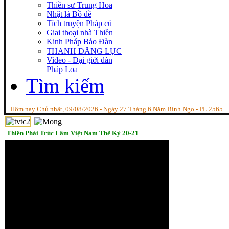
Thiền sư Trung Hoa
Nhặt lá Bồ đề
Tích truyện Pháp cú
Giai thoại nhà Thiền
Kinh Pháp Bảo Đàn
THANH ĐĂNG LỤC
Video - Đại giới dàn
Pháp Loa
Tìm kiếm
Hôm nay Chủ nhật, 09/08/2026 - Ngày 27 Tháng 6 Năm Bính Ngọ - PL 2565
Thiền Phái Trúc Lâm Việt Nam Thế Kỷ 20-21